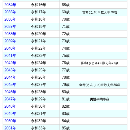
2034年
令和16年
68歳
2035年
令和17年
69歳
古希(こき)※数え年70歳
2036年
令和18年
70歳
2037年
令和19年
71歳
2038年
令和20年
72歳
2039年
令和21年
73歳
2040年
令和22年
74歳
2041年
令和23年
75歳
2042年
令和24年
76歳
喜寿(きじゅ)※数え年77歳
2043年
令和25年
77歳
2044年
令和26年
78歳
2045年
令和27年
79歳
傘寿(さんじゅ)※数え年80歳
2046年
令和28年
80歳
2047年
令和29年
81歳
男性平均寿命
2048年
令和30年
82歳
2049年
令和31年
83歳
2050年
令和32年
84歳
2051年
令和33年
85歳