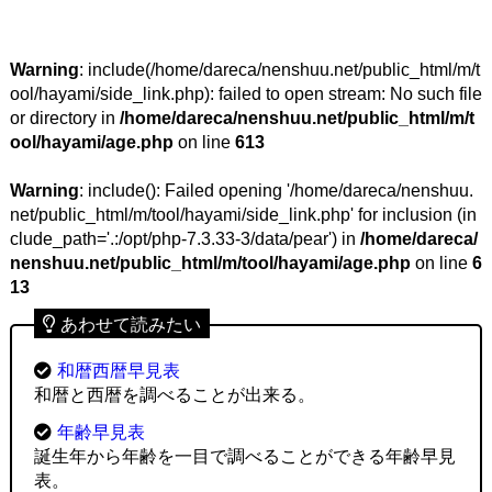
Warning
: include(/home/dareca/nenshuu.net/public_html/m/t
ool/hayami/side_link.php): failed to open stream: No such file
or directory in
/home/dareca/nenshuu.net/public_html/m/t
ool/hayami/age.php
on line
613
Warning
: include(): Failed opening '/home/dareca/nenshuu.
net/public_html/m/tool/hayami/side_link.php' for inclusion (in
clude_path='.:/opt/php-7.3.33-3/data/pear') in
/home/dareca/
nenshuu.net/public_html/m/tool/hayami/age.php
on line
6
13
あわせて読みたい
和暦西暦早見表
和暦と西暦を調べることが出来る。
年齢早見表
誕生年から年齢を一目で調べることができる年齢早見
表。