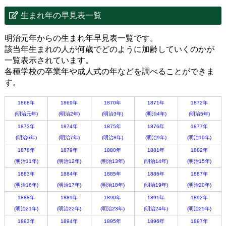
生まれ年の早見表一覧
明治元年からの生まれ年早見表一覧です。
該当年生まれの人が何歳でどのように加齢していくのかが
一覧表示されています。
各種学校の卒業年や成人式の年などを調べることができま
す。
1868年
1869年
1870年
1871年
1872年
(明治元年)
(明治2年)
(明治3年)
(明治4年)
(明治5年)
1873年
1874年
1875年
1876年
1877年
(明治6年)
(明治7年)
(明治8年)
(明治9年)
(明治10年)
1878年
1879年
1880年
1881年
1882年
(明治11年)
(明治12年)
(明治13年)
(明治14年)
(明治15年)
1883年
1884年
1885年
1886年
1887年
(明治16年)
(明治17年)
(明治18年)
(明治19年)
(明治20年)
1888年
1889年
1890年
1891年
1892年
(明治21年)
(明治22年)
(明治23年)
(明治24年)
(明治25年)
1893年
1894年
1895年
1896年
1897年