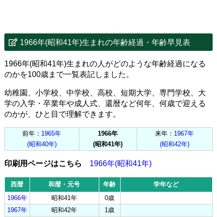
1966年(昭和41年)生まれの年齢経過・年齢早見表
1966年(昭和41年)生まれの人がどのような年齢経過になる
のかを100歳まで一覧表記しました。
幼稚園、小学校、中学校、高校、短期大学、専門学校、大
学の入学・卒業年や成人式、還暦など何年、何歳で迎える
のかが、ひと目で理解できます。
前年：
1965年
1966年
来年：
1967年
(昭和40年)
(昭和41年)
(昭和42年)
印刷用ページはこちら
1966年(昭和41年)
西暦
和暦・元号
年齢
学年など
1966年
昭和41年
0歳
1967年
昭和42年
1歳