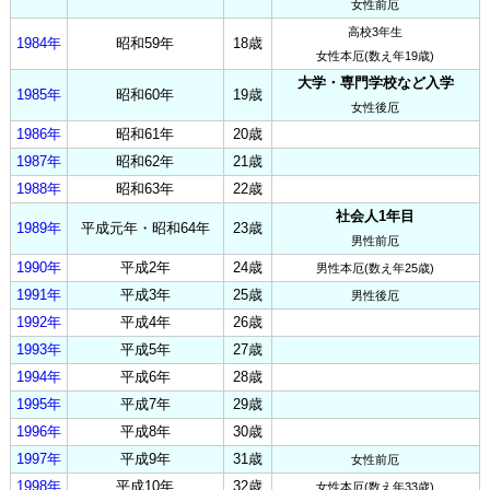
女性前厄
高校3年生
1984年
昭和59年
18歳
女性本厄(数え年19歳)
大学・専門学校など入学
1985年
昭和60年
19歳
女性後厄
1986年
昭和61年
20歳
1987年
昭和62年
21歳
1988年
昭和63年
22歳
社会人1年目
1989年
平成元年・昭和64年
23歳
男性前厄
1990年
平成2年
24歳
男性本厄(数え年25歳)
1991年
平成3年
25歳
男性後厄
1992年
平成4年
26歳
1993年
平成5年
27歳
1994年
平成6年
28歳
1995年
平成7年
29歳
1996年
平成8年
30歳
1997年
平成9年
31歳
女性前厄
1998年
平成10年
32歳
女性本厄(数え年33歳)