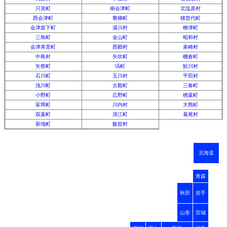
只見町
南会津町
北塩原村
西会津町
磐梯町
猪苗代町
会津坂下町
湯川村
柳津町
三島町
金山町
昭和村
会津美里町
西郷村
泉崎村
中島村
矢吹町
棚倉町
矢祭町
塙町
鮫川村
石川町
玉川村
平田村
浅川町
古殿町
三春町
小野町
広野町
楢葉町
富岡町
川内村
大熊町
双葉町
浪江町
葛尾村
新地町
飯舘村
北海道
青森
秋田
岩手
山形
宮城