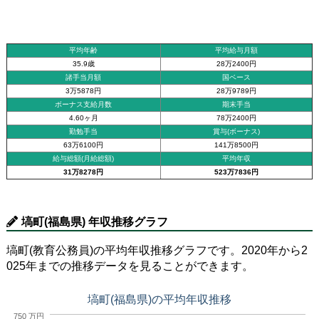
平均年齢
平均給与月額
35.9歳
28万2400円
諸手当月額
国ベース
3万5878円
28万9789円
ボーナス支給月数
期末手当
4.60ヶ月
78万2400円
勤勉手当
賞与(ボーナス)
63万6100円
141万8500円
給与総額(月給総額)
平均年収
31万8278円
523万7836円
塙町(福島県) 年収推移グラフ
塙町(教育公務員)の平均年収推移グラフです。2020年から2
025年までの推移データを見ることができます。
塙町(福島県)の平均年収推移
750 万円