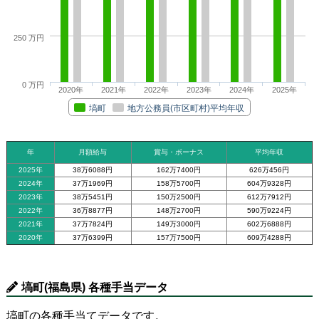
250 万円
0 万円
2020年
2021年
2022年
2023年
2024年
2025年
塙町
地方公務員(市区町村)平均年収
年
月額給与
賞与・ボーナス
平均年収
2025年
38万6088円
162万7400円
626万456円
2024年
37万1969円
158万5700円
604万9328円
2023年
38万5451円
150万2500円
612万7912円
2022年
36万8877円
148万2700円
590万9224円
2021年
37万7824円
149万3000円
602万6888円
2020年
37万6399円
157万7500円
609万4288円
塙町(福島県) 各種手当データ
塙町の各種手当てデータです。