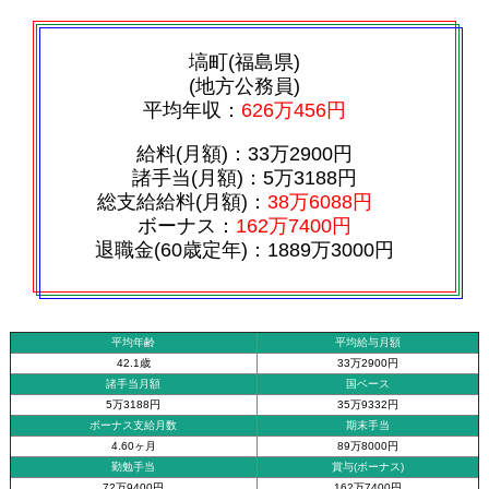
塙町(福島県)
(地方公務員)
平均年収：
626万456円
給料(月額)：33万2900円
諸手当(月額)：5万3188円
総支給給料(月額)：
38万6088円
ボーナス：
162万7400円
退職金(60歳定年)：1889万3000円
平均年齢
平均給与月額
42.1歳
33万2900円
諸手当月額
国ベース
5万3188円
35万9332円
ボーナス支給月数
期末手当
4.60ヶ月
89万8000円
勤勉手当
賞与(ボーナス)
72万9400円
162万7400円