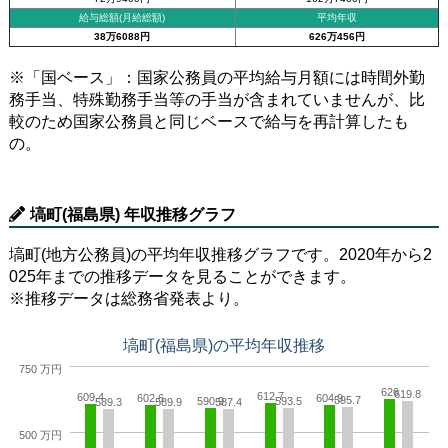
給与総額(月給総額)
平均年収
38万6088円
626万456円
※「国ベース」：国家公務員の平均給与月額には時間外勤
務手当、特殊勤務手当等の手当が含まれていませんが、比
較のため国家公務員と同じベースで給与を再計算したも
の。
塙町(福島県) 年収推移グラフ
塙町(地方公務員)の平均年収推移グラフです。2020年から2
025年までの推移データを見ることができます。
※推移データは総務省発表より。
塙町(福島県)の平均年収推移
750 万円
626
619.8
612.7
609.4
602.6
604.9
595.7
590.9
593.5
589.3
589.9
587.4
500 万円