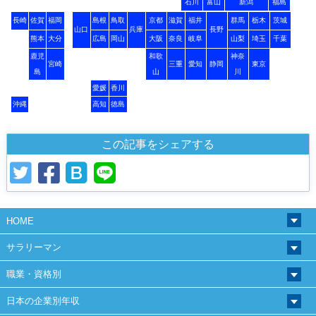
石川
富山
新潟
福島
長崎
佐賀
福岡
島根
鳥取
京都
滋賀
福井
群馬
栃木
茨城
山口
兵庫
長野
熊本
大分
広島
岡山
大阪
奈良
岐阜
山梨
埼玉
千葉
鹿児
和歌
神奈
宮崎
三重
愛知
静岡
東京
島
山
川
愛媛
香川
沖縄
高知
徳島
この記事をシェアする
HOME
サラリーマン
職業・資格別
日本の企業別年収