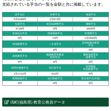
支給されている手当の一覧を金額と共に掲載しています。
諸手当計
扶養手当
地域手当
5万3188円
1万673円
0円
住居手当
初任給調整手当
通勤手当
3719円
0円
4400円
単身赴任手当
特殊勤務手当
管理職手当
0円
12円
1万2040円
定時制通信教育
特地勤務手当
へき地手当
手当
0円
0円
0円
義務教育等教員
農林漁業普及
産業教育手当
特別手当
指導手当
0円
0円
0円
管理職員
時間外勤務手当
宿日直手当
特別勤務手当
2万1722円
622円
0円
夜間勤務手当
休日勤務手当
寒冷地手当(年額)
0円
0円
0円
塙町(福島県) 教育公務員データ