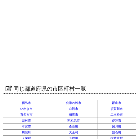
同じ都道府県の市区町村一覧
福島市
会津若松市
郡山市
いわき市
白河市
須賀川市
喜多方市
相馬市
二本松市
田村市
南相馬市
伊達市
本宮市
桑折町
国見町
川俣町
大玉村
鏡石町
天栄村
下郷町
檜枝岐村