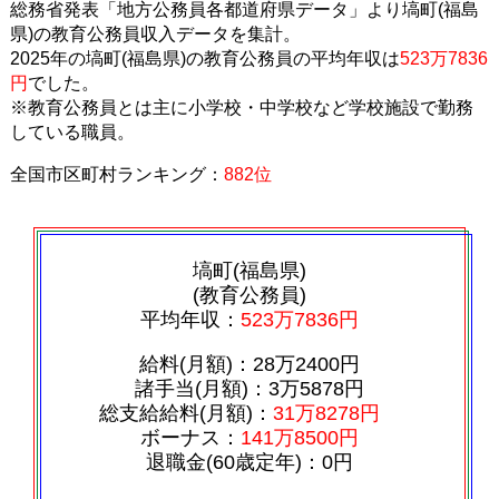
総務省発表「地方公務員各都道府県データ」より塙町(福島
県)の教育公務員収入データを集計。
2025年の塙町(福島県)の教育公務員の平均年収は
523万7836
円
でした。
※教育公務員とは主に小学校・中学校など学校施設で勤務
している職員。
全国市区町村ランキング：
882位
塙町(福島県)
(教育公務員)
平均年収：
523万7836円
給料(月額)：28万2400円
諸手当(月額)：3万5878円
総支給給料(月額)：
31万8278円
ボーナス：
141万8500円
退職金(60歳定年)：0円