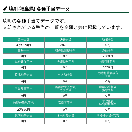
塙町(福島県) 各種手当データ
塙町の各種手当てデータです。
支給されている手当の一覧を金額と共に掲載しています。
諸手当計
扶養手当
地域手当
3万5878円
3833円
0円
住居手当
初任給調整手当
通勤手当
0円
0円
7800円
単身赴任手当
特殊勤務手当
管理職手当
0円
0円
3556円
定時制通信教育
特地勤務手当
へき地手当
手当
0円
0円
0円
義務教育等教員
農林漁業普及
産業教育手当
特別手当
指導手当
0円
0円
0円
管理職員
時間外勤務手当
宿日直手当
特別勤務手当
2万689円
0円
0円
夜間勤務手当
休日勤務手当
寒冷地手当(年額)
0円
0円
0円