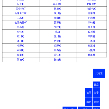
只見町
南会津町
北塩原村
西会津町
磐梯町
猪苗代町
会津坂下町
湯川村
柳津町
三島町
金山町
昭和村
会津美里町
西郷村
泉崎村
中島村
矢吹町
棚倉町
矢祭町
塙町
鮫川村
石川町
玉川村
平田村
浅川町
古殿町
三春町
小野町
広野町
楢葉町
富岡町
川内村
大熊町
双葉町
浪江町
葛尾村
新地町
飯舘村
北海道
青森
秋田
岩手
山形
宮城