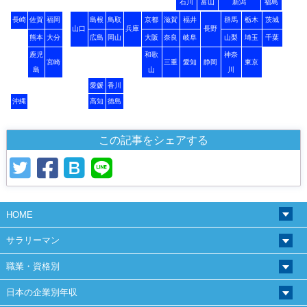
石川
富山
新潟
福島
長崎
佐賀
福岡
島根
鳥取
京都
滋賀
福井
群馬
栃木
茨城
山口
兵庫
長野
熊本
大分
広島
岡山
大阪
奈良
岐阜
山梨
埼玉
千葉
鹿児
和歌
神奈
宮崎
三重
愛知
静岡
東京
島
山
川
愛媛
香川
沖縄
高知
徳島
この記事をシェアする
HOME
サラリーマン
職業・資格別
日本の企業別年収