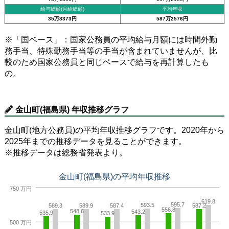
給与総額(月給総額)
平均年収
35万8373円
587万2576円
※「国ベース」：国家公務員の平均給与月額には時間外勤
務手当、特殊勤務手当等の手当が含まれていませんが、比
較のため国家公務員と同じベースで給与を再計算したも
の。
金山町(福島県) 年収推移グラフ
金山町(地方公務員)の平均年収推移グラフです。2020年から
2025年までの推移データを見ることができます。
※推移データは総務省発表より。
金山町(福島県)の平均年収推移
750 万円
619.8
595.7
593.5
589.3
589.9
587.4
587.2
556.8
548.6
543.2
535.9
533.9
500 万円