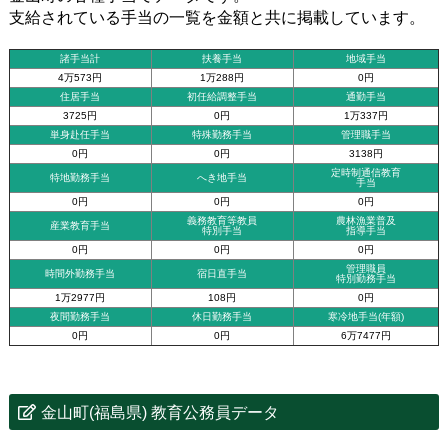
支給されている手当の一覧を金額と共に掲載しています。
諸手当計
扶養手当
地域手当
4万573円
1万288円
0円
住居手当
初任給調整手当
通勤手当
3725円
0円
1万337円
単身赴任手当
特殊勤務手当
管理職手当
0円
0円
3138円
定時制通信教育
特地勤務手当
へき地手当
手当
0円
0円
0円
義務教育等教員
農林漁業普及
産業教育手当
特別手当
指導手当
0円
0円
0円
管理職員
時間外勤務手当
宿日直手当
特別勤務手当
1万2977円
108円
0円
夜間勤務手当
休日勤務手当
寒冷地手当(年額)
0円
0円
6万7477円
金山町(福島県) 教育公務員データ