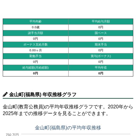
平均年齢
平均給与月額
0.0歳
0円
諸手当月額
国ベース
0円
0円
ボーナス支給月数
期末手当
0.00ヶ月
0円
勤勉手当
賞与(ボーナス)
0円
0円
給与総額(月給総額)
平均年収
0円
0円
金山町(福島県) 年収推移グラフ
金山町(教育公務員)の平均年収推移グラフです。2020年から
2025年までの推移データを見ることができます。
金山町(福島県)の平均年収推移
750 万円