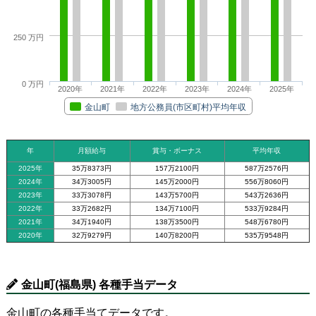
250 万円
0 万円
2020年
2021年
2022年
2023年
2024年
2025年
金山町
地方公務員(市区町村)平均年収
年
月額給与
賞与・ボーナス
平均年収
2025年
35万8373円
157万2100円
587万2576円
2024年
34万3005円
145万2000円
556万8060円
2023年
33万3078円
143万5700円
543万2636円
2022年
33万2682円
134万7100円
533万9284円
2021年
34万1940円
138万3500円
548万6780円
2020年
32万9279円
140万8200円
535万9548円
金山町(福島県) 各種手当データ
金山町の各種手当てデータです。