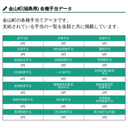
金山町(福島県) 各種手当データ
金山町の各種手当てデータです。
支給されている手当の一覧を金額と共に掲載しています。
諸手当計
扶養手当
地域手当
0円
0円
0円
住居手当
初任給調整手当
通勤手当
0円
0円
0円
単身赴任手当
特殊勤務手当
管理職手当
0円
0円
0円
定時制通信教育
特地勤務手当
へき地手当
手当
0円
0円
0円
義務教育等教員
農林漁業普及
産業教育手当
特別手当
指導手当
0円
0円
0円
管理職員
時間外勤務手当
宿日直手当
特別勤務手当
0円
0円
0円
夜間勤務手当
休日勤務手当
寒冷地手当(年額)
0円
0円
0円