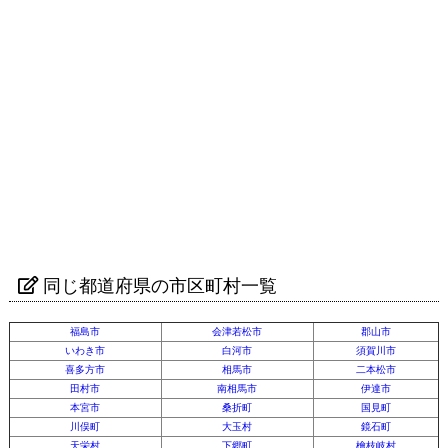
同じ都道府県の市区町村一覧
福島市
会津若松市
郡山市
いわき市
白河市
須賀川市
喜多方市
相馬市
二本松市
田村市
南相馬市
伊達市
本宮市
桑折町
国見町
川俣町
大玉村
鏡石町
天栄村
下郷町
檜枝岐村