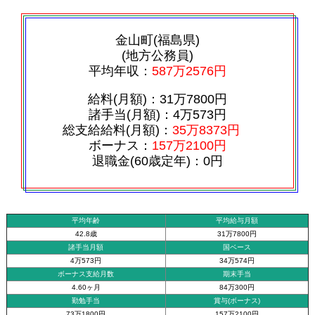
金山町(福島県)
(地方公務員)
平均年収：
587万2576円
給料(月額)：31万7800円
諸手当(月額)：4万573円
総支給給料(月額)：
35万8373円
ボーナス：
157万2100円
退職金(60歳定年)：0円
平均年齢
平均給与月額
42.8歳
31万7800円
諸手当月額
国ベース
4万573円
34万574円
ボーナス支給月数
期末手当
4.60ヶ月
84万300円
勤勉手当
賞与(ボーナス)
73万1800円
157万2100円