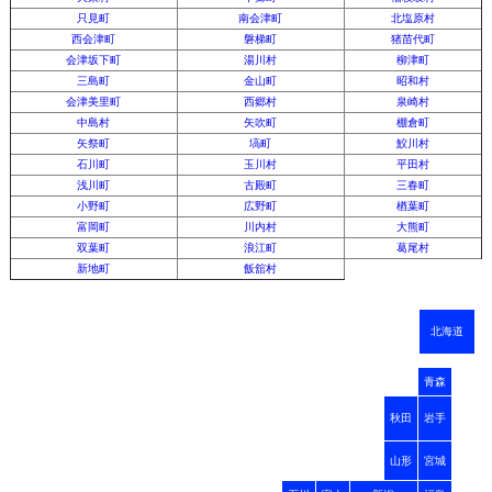
只見町
南会津町
北塩原村
西会津町
磐梯町
猪苗代町
会津坂下町
湯川村
柳津町
三島町
金山町
昭和村
会津美里町
西郷村
泉崎村
中島村
矢吹町
棚倉町
矢祭町
塙町
鮫川村
石川町
玉川村
平田村
浅川町
古殿町
三春町
小野町
広野町
楢葉町
富岡町
川内村
大熊町
双葉町
浪江町
葛尾村
新地町
飯舘村
北海道
青森
秋田
岩手
山形
宮城