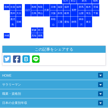
石川
富山
新潟
福島
長崎
佐賀
福岡
島根
鳥取
京都
滋賀
福井
群馬
栃木
茨城
山口
兵庫
長野
熊本
大分
広島
岡山
大阪
奈良
岐阜
山梨
埼玉
千葉
鹿児
和歌
神奈
宮崎
三重
愛知
静岡
東京
島
山
川
愛媛
香川
沖縄
高知
徳島
この記事をシェアする
HOME
サラリーマン
職業・資格別
日本の企業別年収