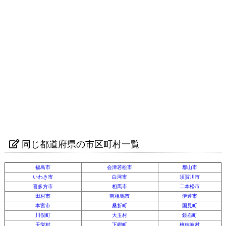
同じ都道府県の市区町村一覧
福島市
会津若松市
郡山市
いわき市
白河市
須賀川市
喜多方市
相馬市
二本松市
田村市
南相馬市
伊達市
本宮市
桑折町
国見町
川俣町
大玉村
鏡石町
天栄村
下郷町
檜枝岐村