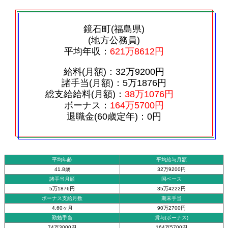
鏡石町(福島県)
(地方公務員)
平均年収：
621万8612円
給料(月額)：32万9200円
諸手当(月額)：5万1876円
総支給給料(月額)：
38万1076円
ボーナス：
164万5700円
退職金(60歳定年)：0円
平均年齢
平均給与月額
41.8歳
32万9200円
諸手当月額
国ベース
5万1876円
35万4222円
ボーナス支給月数
期末手当
4.60ヶ月
90万2700円
勤勉手当
賞与(ボーナス)
74万3000円
164万5700円