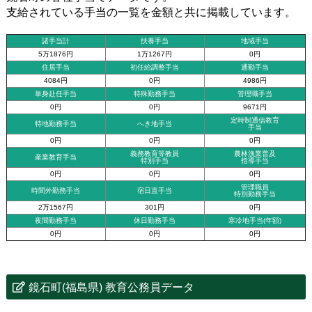
支給されている手当の一覧を金額と共に掲載しています。
諸手当計
扶養手当
地域手当
5万1876円
1万1267円
0円
住居手当
初任給調整手当
通勤手当
4084円
0円
4986円
単身赴任手当
特殊勤務手当
管理職手当
0円
0円
9671円
定時制通信教育
特地勤務手当
へき地手当
手当
0円
0円
0円
義務教育等教員
農林漁業普及
産業教育手当
特別手当
指導手当
0円
0円
0円
管理職員
時間外勤務手当
宿日直手当
特別勤務手当
2万1567円
301円
0円
夜間勤務手当
休日勤務手当
寒冷地手当(年額)
0円
0円
0円
鏡石町(福島県) 教育公務員データ