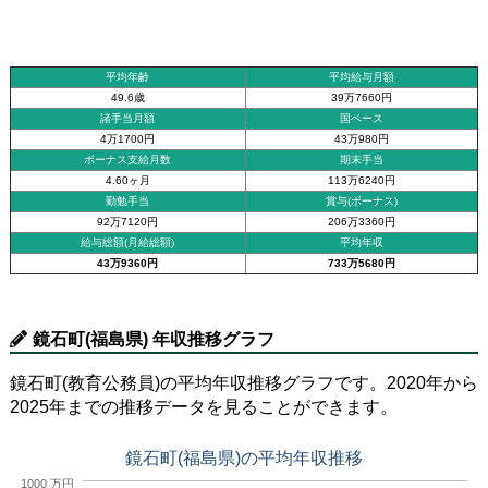
平均年齢
平均給与月額
49.6歳
39万7660円
諸手当月額
国ベース
4万1700円
43万980円
ボーナス支給月数
期末手当
4.60ヶ月
113万6240円
勤勉手当
賞与(ボーナス)
92万7120円
206万3360円
給与総額(月給総額)
平均年収
43万9360円
733万5680円
鏡石町(福島県) 年収推移グラフ
鏡石町(教育公務員)の平均年収推移グラフです。2020年から
2025年までの推移データを見ることができます。
鏡石町(福島県)の平均年収推移
1000 万円