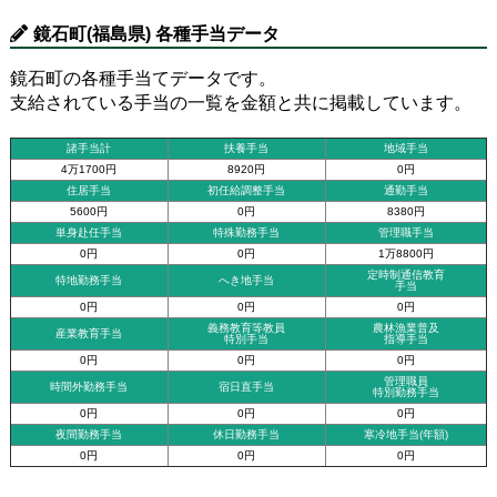
鏡石町(福島県) 各種手当データ
鏡石町の各種手当てデータです。
支給されている手当の一覧を金額と共に掲載しています。
諸手当計
扶養手当
地域手当
4万1700円
8920円
0円
住居手当
初任給調整手当
通勤手当
5600円
0円
8380円
単身赴任手当
特殊勤務手当
管理職手当
0円
0円
1万8800円
定時制通信教育
特地勤務手当
へき地手当
手当
0円
0円
0円
義務教育等教員
農林漁業普及
産業教育手当
特別手当
指導手当
0円
0円
0円
管理職員
時間外勤務手当
宿日直手当
特別勤務手当
0円
0円
0円
夜間勤務手当
休日勤務手当
寒冷地手当(年額)
0円
0円
0円