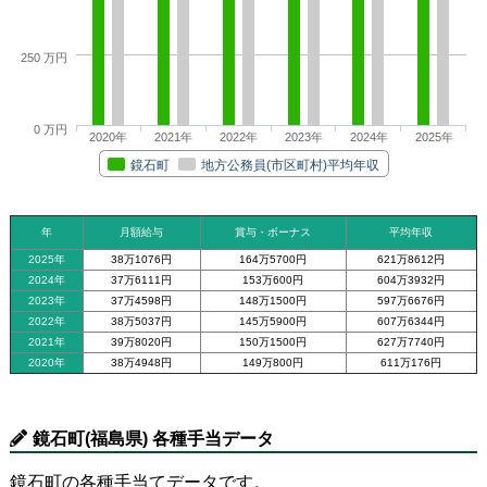
250 万円
0 万円
2020年
2021年
2022年
2023年
2024年
2025年
鏡石町
地方公務員(市区町村)平均年収
年
月額給与
賞与・ボーナス
平均年収
2025年
38万1076円
164万5700円
621万8612円
2024年
37万6111円
153万600円
604万3932円
2023年
37万4598円
148万1500円
597万6676円
2022年
38万5037円
145万5900円
607万6344円
2021年
39万8020円
150万1500円
627万7740円
2020年
38万4948円
149万800円
611万176円
鏡石町(福島県) 各種手当データ
鏡石町の各種手当てデータです。