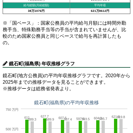
給与総額(月給総額)
平均年収
38万1076円
621万8612円
※「国ベース」：国家公務員の平均給与月額には時間外勤
務手当、特殊勤務手当等の手当が含まれていませんが、比
較のため国家公務員と同じベースで給与を再計算したも
の。
鏡石町(福島県) 年収推移グラフ
鏡石町(地方公務員)の平均年収推移グラフです。2020年から
2025年までの推移データを見ることができます。
※推移データは総務省発表より。
鏡石町(福島県)の平均年収推移
750 万円
627.7
621.8
619.8
611
607.6
604.3
597.6
595.7
593.5
589.3
589.9
587.4
500 万円