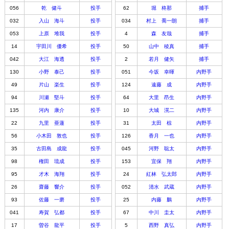
056
乾 健斗
投手
62
堀 柊那
捕手
032
入山 海斗
投手
034
村上 喬一朗
捕手
053
上原 堆我
投手
4
森 友哉
捕手
14
宇田川 優希
投手
50
山中 稜真
捕手
042
大江 海透
投手
2
若月 健矢
捕手
130
小野 泰己
投手
051
今坂 幸暉
内野手
49
片山 楽生
投手
124
遠藤 成
内野手
94
川瀬 堅斗
投手
64
大里 昂生
内野手
135
河内 康介
投手
10
大城 滉二
内野手
22
九里 亜蓮
投手
31
太田 椋
内野手
56
小木田 敦也
投手
126
香月 一也
内野手
35
古田島 成龍
投手
045
河野 聡太
内野手
98
権田 琉成
投手
153
宜保 翔
内野手
95
才木 海翔
投手
24
紅林 弘太郎
内野手
26
齋藤 響介
投手
052
清水 武蔵
内野手
93
佐藤 一磨
投手
25
内藤 鵬
内野手
041
寿賀 弘都
投手
67
中川 圭太
内野手
17
曽谷 龍平
投手
5
西野 真弘
内野手