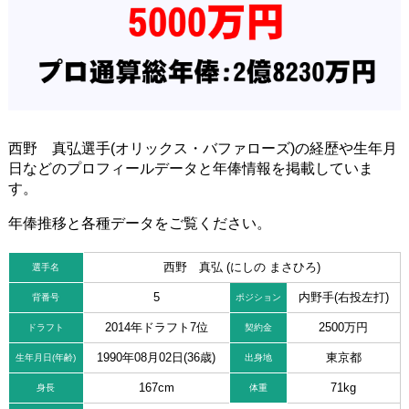
西野 真弘選手(オリックス・バファローズ)の経歴や生年月
日などのプロフィールデータと年俸情報を掲載していま
す。
年俸推移と各種データをご覧ください。
西野 真弘 (にしの まさひろ)
選手名
5
内野手(右投左打)
背番号
ポジション
2014年ドラフト7位
2500万円
ドラフト
契約金
1990年08月02日(36歳)
東京都
生年月日(年齢)
出身地
167cm
71kg
身長
体重