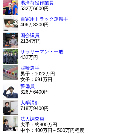
港湾荷役作業員
532万6600円
自家用トラック運転手
406万8300円
国会議員
2134万円
サラリーマン・一般
432万円
競輪選手
男子：1022万円
女子：691万円
警備員
326万6400円
大学講師
718万9400円
法人調査員
大手：約800万円
中小：400万円～500万円程度