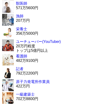
獣医師
571万5600円
漁師
207万円
栄養士
356万5000円
ユーチューバー(YouTuber)
20万円程度
トップは5億円以上
看護師
482万9100円
記者
792万2200円
原子力発電所作業員
422万円
一級建築士
702万8800円