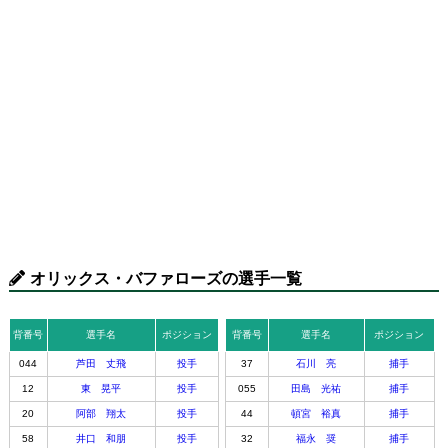
オリックス・バファローズの選手一覧
背番号
選手名
ポジション
背番号
選手名
ポジション
044
芦田 丈飛
投手
37
石川 亮
捕手
12
東 晃平
投手
055
田島 光祐
捕手
20
阿部 翔太
投手
44
頓宮 裕真
捕手
58
井口 和朋
投手
32
福永 奨
捕手