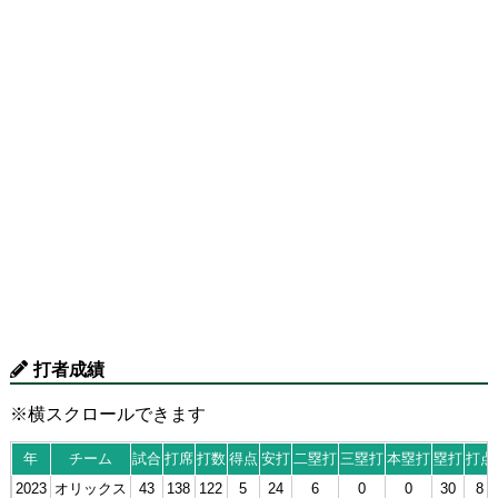
打者成績
※横スクロールできます
年
チーム
試合
打席
打数
得点
安打
二塁打
三塁打
本塁打
塁打
打点
2023
オリックス
43
138
122
5
24
6
0
0
30
8