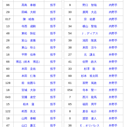
96
髙島 泰都
投手
9
野口 智哉
内野手
29
田嶋 大樹
投手
30
廣岡 大志
内野手
017
陳 睦衡
投手
6
宗 佑磨
内野手
13
寺西 成騎
投手
34
横山 聖哉
内野手
48
東松 快征
投手
54
Ｊ．ディアス
内野手
28
富山 凌雅
投手
39
池田 陵真
外野手
45
東山 玲士
投手
38
来田 涼斗
外野手
16
平野 佳寿
投手
27
元 謙太
外野手
66
博志（鈴木 博志）
投手
41
佐野 皓大
外野手
60
本田 圭佑
投手
33
杉澤 龍
外野手
46
本田 仁海
投手
99
杉本 裕太郎
外野手
128
前 佑囲斗
投手
61
茶野 篤政
外野手
18
宮城 大弥
投手
054
寺本 聖一
外野手
043
宮國 凌空
投手
7
西川 龍馬
外野手
15
椋木 蓮
投手
65
福田 周平
外野手
122
村西 良太
投手
8
麦谷 祐介
外野手
19
山岡 泰輔
投手
0
渡部 遼人
外野手
47
山口 廉王
投手
36
Ｅ．オリバレス
外野手