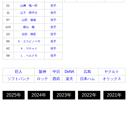
21
山﨑 颯一郎
投手
11
山下 舜平大
投手
57
山田 修義
投手
123
横山 楓
投手
23
吉田 輝星
投手
00
Ａ．エスピノーザ
投手
42
Ａ．マチャド
投手
59
Ｌ．ペルドモ
投手
巨人
阪神
中日
DeNA
広島
ヤクルト
ソフトバンク
ロッテ
西武
楽天
日本ハム
オリックス
2025年
2024年
2023年
2022年
2021年