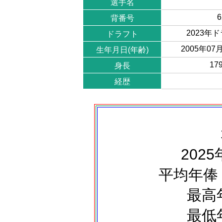
選手名
6
背番号
2023年
ドラフト
2005年07月
生年月日(年齢)
17
身長
経歴
2025
平均年俸 
最高
最低