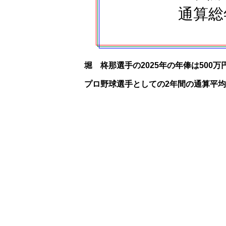
通算総
堀 柊那選手の2025年の年俸は500万
プロ野球選手としての2年間の通算平均年