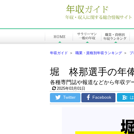
年収ガイド
＞
職業・資格別年収ランキング
＞
プ
堀 柊那選手の年
各種専門誌や報道などから年収デ
2025年03月01日
Twitter
Facebook
!