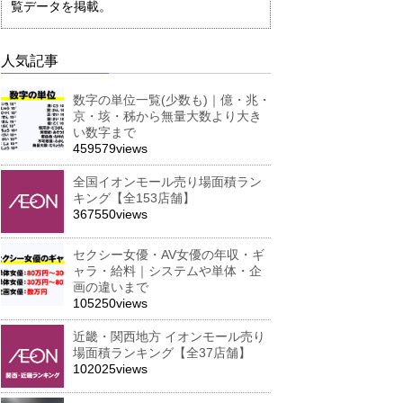
覧データを掲載。
人気記事
数字の単位一覧(少数も)｜億・兆・
京・垓・秭から無量大数より大き
い数字まで
459579views
全国イオンモール売り場面積ラン
キング【全153店舗】
367550views
セクシー女優・AV女優の年収・ギ
ャラ・給料｜システムや単体・企
画の違いまで
105250views
近畿・関西地方 イオンモール売り
場面積ランキング【全37店舗】
102025views