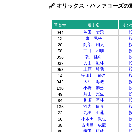
オリックス・バファローズの
背番号
選手名
ポジ
芦田 丈飛
044
東 晃平
12
阿部 翔太
20
井口 和朋
58
乾 健斗
056
入山 海斗
032
上原 堆我
053
宇田川 優希
14
大江 海透
042
小野 泰己
130
片山 楽生
49
川瀬 堅斗
94
河内 康介
135
九里 亜蓮
22
小木田 敦也
56
古田島 成龍
35
権田 琉成
98