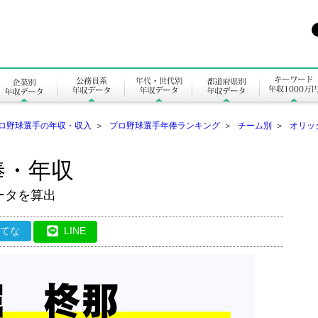
ロ野球選手の年収・収入
＞
プロ野球選手年俸ランキング
＞
チーム別
＞
オリッ
俸・年収
ータを算出
はてな
LINE