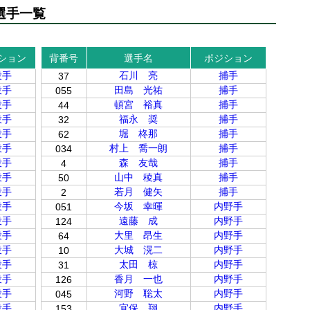
選手一覧
ション
背番号
選手名
ポジション
投手
石川 亮
捕手
37
投手
田島 光祐
捕手
055
投手
頓宮 裕真
捕手
44
投手
福永 奨
捕手
32
投手
堀 柊那
捕手
62
投手
村上 喬一朗
捕手
034
投手
森 友哉
捕手
4
投手
山中 稜真
捕手
50
投手
若月 健矢
捕手
2
投手
今坂 幸暉
内野手
051
投手
遠藤 成
内野手
124
投手
大里 昂生
内野手
64
投手
大城 滉二
内野手
10
投手
太田 椋
内野手
31
投手
香月 一也
内野手
126
投手
河野 聡太
内野手
045
投手
宜保 翔
内野手
153