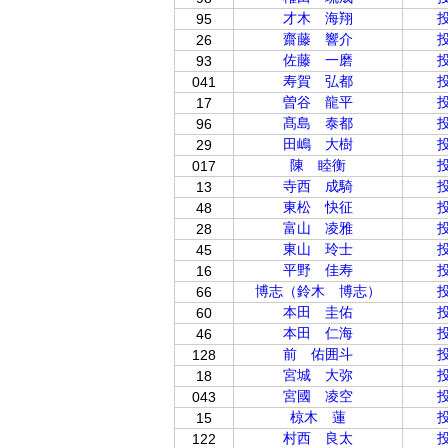
才木 海翔
95
齋藤 響介
26
佐藤 一磨
93
寿賀 弘都
041
曽谷 龍平
17
髙島 泰都
96
田嶋 大樹
29
陳 睦衡
017
寺西 成騎
13
東松 快征
48
富山 凌雅
28
東山 玲士
45
平野 佳寿
16
博志（鈴木 博志）
66
本田 圭佑
60
本田 仁海
46
前 佑囲斗
128
宮城 大弥
18
宮國 凌空
043
椋木 蓮
15
村西 良太
122