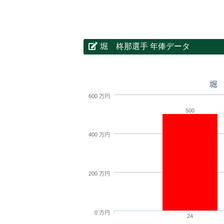
堀 柊那選手 年俸データ
堀
600 万円
500
400 万円
200 万円
0 万円
24