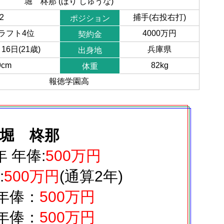
堀 柊那 (ほり しゅうな)
2
捕手(右投右打)
ポジション
ドラフト4位
4000万円
契約金
16日(21歳)
兵庫県
出身地
9cm
82kg
体重
報徳学園高
堀 柊那
年 年俸:
500万円
:
500万円
(通算2年)
年俸：
500万円
年俸：
500万円