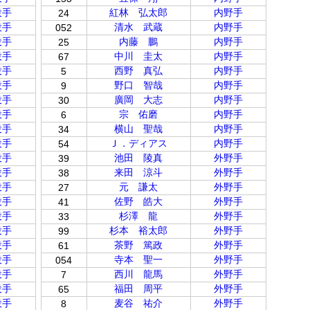
投手
紅林 弘太郎
内野手
24
投手
清水 武蔵
内野手
052
投手
内藤 鵬
内野手
25
投手
中川 圭太
内野手
67
投手
西野 真弘
内野手
5
投手
野口 智哉
内野手
9
投手
廣岡 大志
内野手
30
投手
宗 佑磨
内野手
6
投手
横山 聖哉
内野手
34
投手
Ｊ．ディアス
内野手
54
投手
池田 陵真
外野手
39
投手
来田 涼斗
外野手
38
投手
元 謙太
外野手
27
投手
佐野 皓大
外野手
41
投手
杉澤 龍
外野手
33
投手
杉本 裕太郎
外野手
99
投手
茶野 篤政
外野手
61
投手
寺本 聖一
外野手
054
投手
西川 龍馬
外野手
7
投手
福田 周平
外野手
65
投手
麦谷 祐介
外野手
8