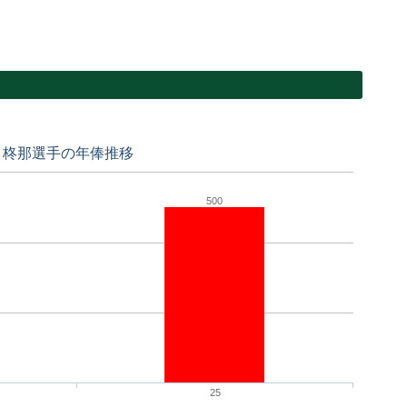
 柊那選手の年俸推移
500
25