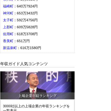
福崎町
：640万7924円
神河町
：653万3432円
太子町
：592万4756円
上郡町
：609万5828円
佐用町
：618万3708円
香美町
：651万円
新温泉町
：616万1580円
年収ガイド人気コンテンツ
3000社以上の上場企業の年収ランキングを
一覧表示。