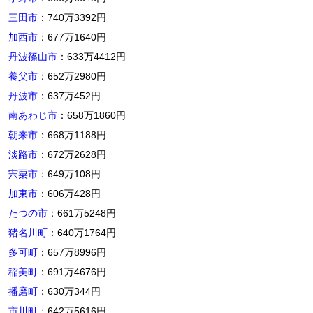
三田市
：740万3392円
加西市
：677万1640円
丹波篠山市
：633万4412円
養父市
：652万2980円
丹波市
：637万452円
南あわじ市
：658万1860円
朝来市
：668万1188円
淡路市
：672万2628円
宍粟市
：649万108円
加東市
：606万428円
たつの市
：661万5248円
猪名川町
：640万1764円
多可町
：657万8996円
稲美町
：691万4676円
播磨町
：630万344円
市川町
：642万5616円