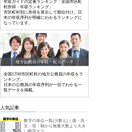
年収ガイドの定番ランキング「全国市区町
村所得・年収ランキング」
市区町村別に所得を算出して順位付け。日
本の年収序列が明確にわかるランキングに
なっています。
全国1700市区町村の地方公務員の年収をラ
ンキング。
日本の公務員の年収序列が一目でわかる一
覧データを掲載。
人気記事
数字の単位一覧(少数も)｜億・兆・
京・垓・秭から無量大数より大き
い数字まで