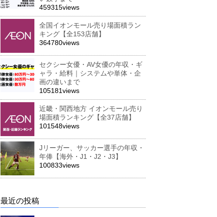
459315views
全国イオンモール売り場面積ラン
キング【全153店舗】
364780views
セクシー女優・AV女優の年収・ギ
ャラ・給料｜システムや単体・企
画の違いまで
105181views
近畿・関西地方 イオンモール売り
場面積ランキング【全37店舗】
101548views
Jリーガー、サッカー選手の年収・
年俸【海外・J1・J2・J3】
100833views
最近の投稿