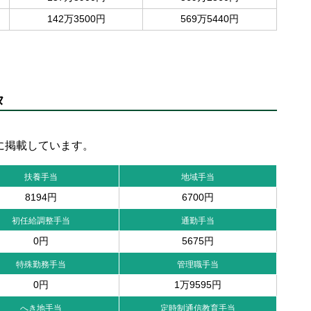
142万3500円
569万5440円
タ
に掲載しています。
扶養手当
地域手当
8194円
6700円
初任給調整手当
通勤手当
0円
5675円
特殊勤務手当
管理職手当
0円
1万9595円
へき地手当
定時制通信教育手当