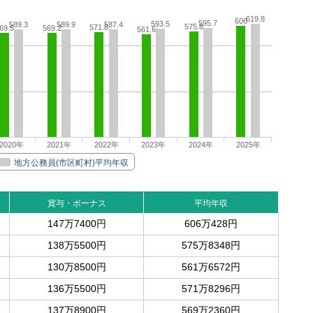
619.8
606
595.7
593.5
589.3
589.9
587.4
575.8
571.8
69.5
569.2
561.6
2020年
2021年
2022年
2023年
2024年
2025年
地方公務員(市区町村)平均年収
賞与・ボーナス
平均年収
147万7400円
606万428円
138万5500円
575万8348円
130万8500円
561万6572円
136万5500円
571万8296円
137万8900円
569万2360円