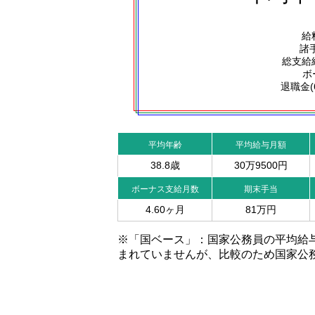
給
諸手
総支給
ボ
退職金(
平均年齢
平均給与月額
38.8歳
30万9500円
ボーナス支給月数
期末手当
4.60ヶ月
81万円
※「国ベース」：国家公務員の平均給
まれていませんが、比較のため国家公