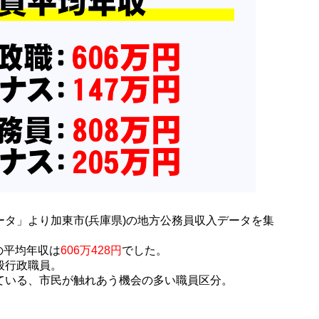
タ」より加東市(兵庫県)の地方公務員収入データを集
員の平均年収は
606万428円
でした。
般行政職員。
ている、市民が触れあう機会の多い職員区分。