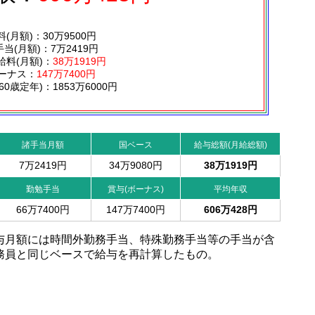
料(月額)：30万9500円
当(月額)：7万2419円
給料(月額)：
38万1919円
ーナス：
147万7400円
60歳定年)：1853万6000円
諸手当月額
国ベース
給与総額(月給総額)
7万2419円
34万9080円
38万1919円
勤勉手当
賞与(ボーナス)
平均年収
66万7400円
147万7400円
606万428円
与月額には時間外勤務手当、特殊勤務手当等の手当が含
務員と同じベースで給与を再計算したもの。