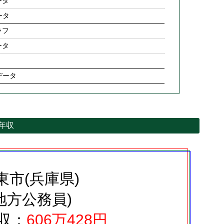
ータ
ータ
ラフ
ータ
データ
均年収
東市(兵庫県)
地方公務員)
収：
606万428円