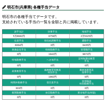
明石市(兵庫県) 各種手当データ
明石市の各種手当てデータです。
支給されている手当の一覧を金額と共に掲載しています。
諸手当計
扶養手当
地域手当
5万8682円
6759円
2万5325円
住居手当
初任給調整手当
通勤手当
6064円
0円
6435円
単身赴任手当
特殊勤務手当
管理職手当
0円
1942円
9872円
定時制通信教育
特地勤務手当
へき地手当
手当
0円
0円
0円
義務教育等教員
農林漁業普及
産業教育手当
特別手当
指導手当
0円
1982円
0円
管理職員
時間外勤務手当
宿日直手当
特別勤務手当
303円
0円
0円
夜間勤務手当
休日勤務手当
寒冷地手当(年額)
0円
0円
0円