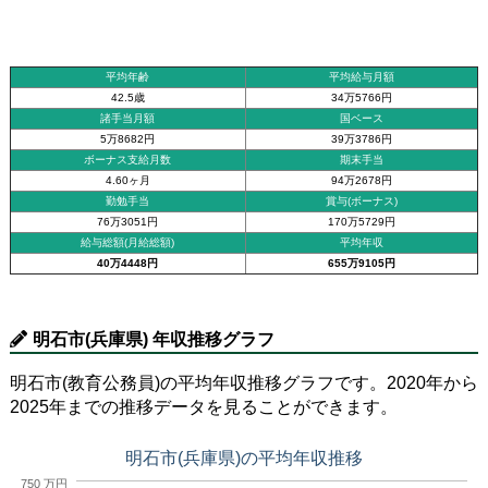
平均年齢
平均給与月額
42.5歳
34万5766円
諸手当月額
国ベース
5万8682円
39万3786円
ボーナス支給月数
期末手当
4.60ヶ月
94万2678円
勤勉手当
賞与(ボーナス)
76万3051円
170万5729円
給与総額(月給総額)
平均年収
40万4448円
655万9105円
明石市(兵庫県) 年収推移グラフ
明石市(教育公務員)の平均年収推移グラフです。2020年から
2025年までの推移データを見ることができます。
明石市(兵庫県)の平均年収推移
750 万円