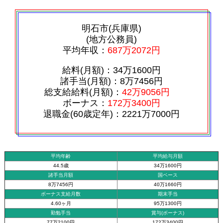
明石市(兵庫県)
(地方公務員)
平均年収：
687万2072円
給料(月額)：34万1600円
諸手当(月額)：8万7456円
総支給給料(月額)：
42万9056円
ボーナス：
172万3400円
退職金(60歳定年)：2221万7000円
平均年齢
平均給与月額
44.5歳
34万1600円
諸手当月額
国ベース
8万7456円
40万1660円
ボーナス支給月数
期末手当
4.60ヶ月
95万1300円
勤勉手当
賞与(ボーナス)
77万2100円
172万3400円