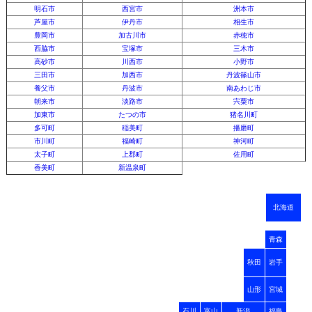
明石市
西宮市
洲本市
芦屋市
伊丹市
相生市
豊岡市
加古川市
赤穂市
西脇市
宝塚市
三木市
高砂市
川西市
小野市
三田市
加西市
丹波篠山市
養父市
丹波市
南あわじ市
朝来市
淡路市
宍粟市
加東市
たつの市
猪名川町
多可町
稲美町
播磨町
市川町
福崎町
神河町
太子町
上郡町
佐用町
香美町
新温泉町
北海道
青森
秋田
岩手
山形
宮城
石川
富山
新潟
福島