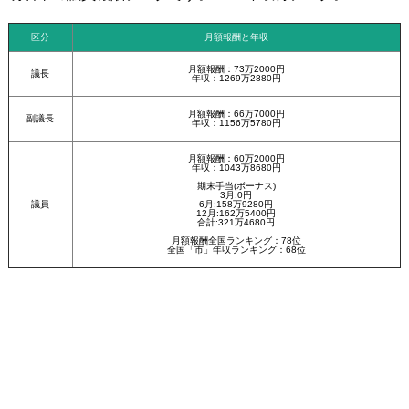
区分
月額報酬と年収
月額報酬：73万2000円
議長
年収：1269万2880円
月額報酬：66万7000円
副議長
年収：1156万5780円
月額報酬：60万2000円
年収：1043万8680円
期末手当(ボーナス)
3月:0円
議員
6月:158万9280円
12月:162万5400円
合計:321万4680円
月額報酬全国ランキング：78位
全国「市」年収ランキング：68位