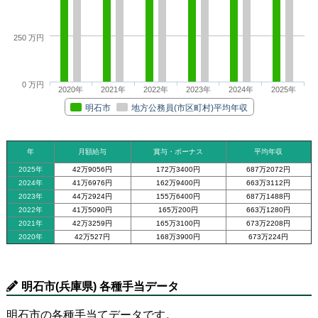
250 万円
0 万円
2020年
2021年
2022年
2023年
2024年
2025年
明石市
地方公務員(市区町村)平均年収
年
月額給与
賞与・ボーナス
平均年収
2025年
42万9056円
172万3400円
687万2072円
2024年
41万6976円
162万9400円
663万3112円
2023年
44万2924円
155万6400円
687万1488円
2022年
41万5090円
165万200円
663万1280円
2021年
42万3259円
165万3100円
673万2208円
2020年
42万527円
168万3900円
673万224円
明石市(兵庫県) 各種手当データ
明石市の各種手当てデータです。