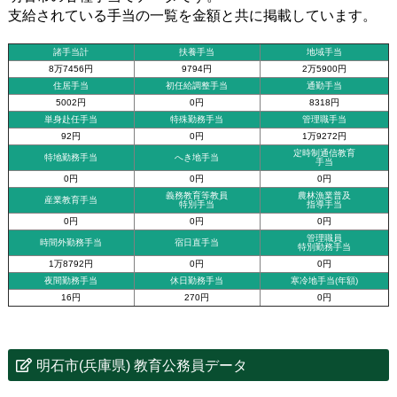
支給されている手当の一覧を金額と共に掲載しています。
諸手当計
扶養手当
地域手当
8万7456円
9794円
2万5900円
住居手当
初任給調整手当
通勤手当
5002円
0円
8318円
単身赴任手当
特殊勤務手当
管理職手当
92円
0円
1万9272円
定時制通信教育
特地勤務手当
へき地手当
手当
0円
0円
0円
義務教育等教員
農林漁業普及
産業教育手当
特別手当
指導手当
0円
0円
0円
管理職員
時間外勤務手当
宿日直手当
特別勤務手当
1万8792円
0円
0円
夜間勤務手当
休日勤務手当
寒冷地手当(年額)
16円
270円
0円
明石市(兵庫県) 教育公務員データ