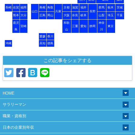
長崎
佐賀
福岡
島根
鳥取
京都
滋賀
福井
群馬
栃木
茨城
山口
兵庫
長野
熊本
大分
広島
岡山
大阪
奈良
岐阜
山梨
埼玉
千葉
鹿児
和歌
神奈
宮崎
三重
愛知
静岡
東京
島
山
川
愛媛
香川
沖縄
高知
徳島
この記事をシェアする
HOME
サラリーマン
職業・資格別
日本の企業別年収