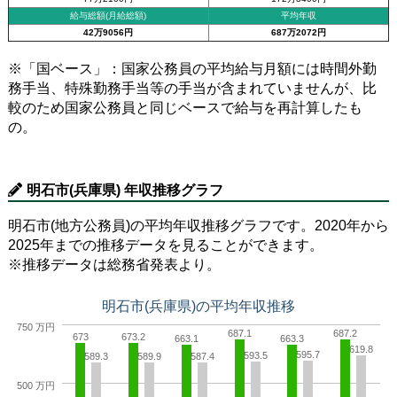
給与総額(月給総額)
平均年収
42万9056円
687万2072円
※「国ベース」：国家公務員の平均給与月額には時間外勤
務手当、特殊勤務手当等の手当が含まれていませんが、比
較のため国家公務員と同じベースで給与を再計算したも
の。
明石市(兵庫県) 年収推移グラフ
明石市(地方公務員)の平均年収推移グラフです。2020年から
2025年までの推移データを見ることができます。
※推移データは総務省発表より。
明石市(兵庫県)の平均年収推移
750 万円
687.1
687.2
673
673.2
663.1
663.3
619.8
595.7
593.5
589.3
589.9
587.4
500 万円