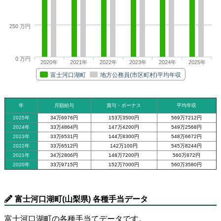
250 万円
0 万円
2020年
2021年
2022年
2023年
2024年
2025年
富士河口湖町
地方公務員(市区町村)平均年収
年
月額給与
賞与・ボーナス
平均年収
2025年
34万6976円
153万3500円
569万7212円
2024年
33万4864円
147万4200円
549万2568円
2023年
33万6531円
144万8300円
548万6672円
2022年
33万6512円
142万100円
545万8244円
2021年
34万2806円
148万7200円
560万872円
2020年
33万9715円
152万7000円
560万3580円
富士河口湖町(山梨県) 各種手当データ
富士河口湖町の各種手当てデータです。