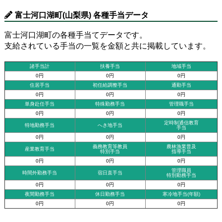
富士河口湖町(山梨県) 各種手当データ
富士河口湖町の各種手当てデータです。
支給されている手当の一覧を金額と共に掲載しています。
諸手当計
扶養手当
地域手当
0円
0円
0円
住居手当
初任給調整手当
通勤手当
0円
0円
0円
単身赴任手当
特殊勤務手当
管理職手当
0円
0円
0円
定時制通信教育
特地勤務手当
へき地手当
手当
0円
0円
0円
義務教育等教員
農林漁業普及
産業教育手当
特別手当
指導手当
0円
0円
0円
管理職員
時間外勤務手当
宿日直手当
特別勤務手当
0円
0円
0円
夜間勤務手当
休日勤務手当
寒冷地手当(年額)
0円
0円
0円