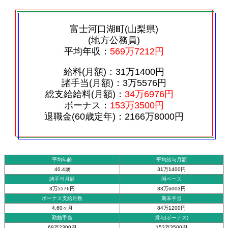
富士河口湖町(山梨県)
(地方公務員)
平均年収：
569万7212円
給料(月額)：31万1400円
諸手当(月額)：3万5576円
総支給給料(月額)：
34万6976円
ボーナス：
153万3500円
退職金(60歳定年)：2166万8000円
平均年齢
平均給与月額
40.4歳
31万1400円
諸手当月額
国ベース
3万5576円
33万6003円
ボーナス支給月数
期末手当
4.60ヶ月
84万1200円
勤勉手当
賞与(ボーナス)
69万2300円
153万3500円