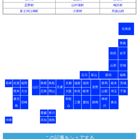
忍野村
山中湖村
鳴沢村
富士河口湖町
小菅村
丹波山村
北海道
青森
秋田
岩手
山形
宮城
石川
富山
新潟
福島
長崎
佐賀
福岡
島根
鳥取
京都
滋賀
福井
群馬
栃木
茨城
山口
兵庫
長野
熊本
大分
広島
岡山
大阪
奈良
岐阜
山梨
埼玉
千葉
鹿児
和歌
神奈
宮崎
三重
愛知
静岡
東京
島
山
川
愛媛
香川
沖縄
高知
徳島
この記事をシェアする