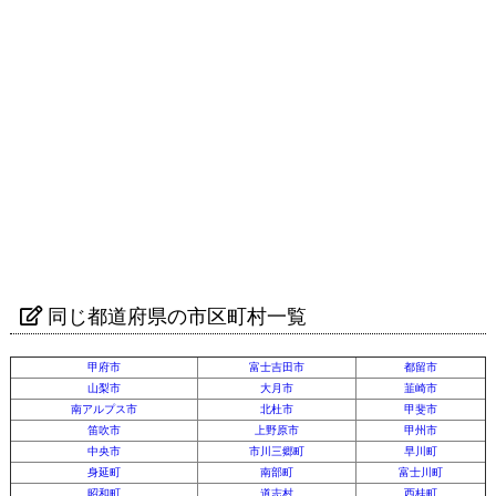
同じ都道府県の市区町村一覧
甲府市
富士吉田市
都留市
山梨市
大月市
韮崎市
南アルプス市
北杜市
甲斐市
笛吹市
上野原市
甲州市
中央市
市川三郷町
早川町
身延町
南部町
富士川町
昭和町
道志村
西桂町