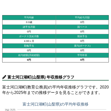
平均年齢
平均給与月額
0.0歳
0円
諸手当月額
国ベース
0円
0円
ボーナス支給月数
期末手当
4.60ヶ月
0円
勤勉手当
賞与(ボーナス)
0円
0円
給与総額(月給総額)
平均年収
0円
0円
富士河口湖町(山梨県) 年収推移グラフ
富士河口湖町(教育公務員)の平均年収推移グラフです。2020
年から2025年までの推移データを見ることができます。
富士河口湖町(山梨県)の平均年収推移
750 万円