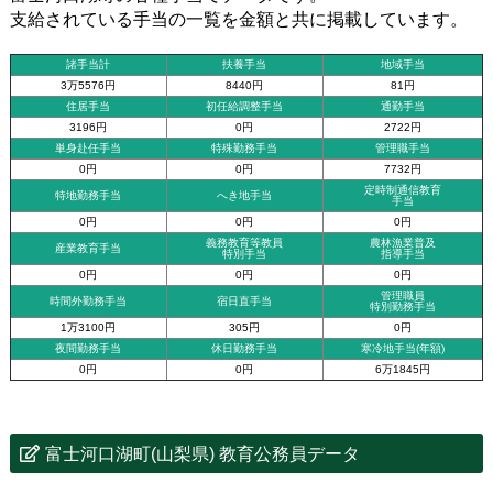
支給されている手当の一覧を金額と共に掲載しています。
諸手当計
扶養手当
地域手当
3万5576円
8440円
81円
住居手当
初任給調整手当
通勤手当
3196円
0円
2722円
単身赴任手当
特殊勤務手当
管理職手当
0円
0円
7732円
定時制通信教育
特地勤務手当
へき地手当
手当
0円
0円
0円
義務教育等教員
農林漁業普及
産業教育手当
特別手当
指導手当
0円
0円
0円
管理職員
時間外勤務手当
宿日直手当
特別勤務手当
1万3100円
305円
0円
夜間勤務手当
休日勤務手当
寒冷地手当(年額)
0円
0円
6万1845円
富士河口湖町(山梨県) 教育公務員データ