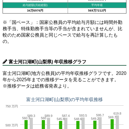
給与総額(月給総額)
平均年収
34万6976円
569万7212円
※「国ベース」：国家公務員の平均給与月額には時間外勤
務手当、特殊勤務手当等の手当が含まれていませんが、比
較のため国家公務員と同じベースで給与を再計算したも
の。
富士河口湖町(山梨県) 年収推移グラフ
富士河口湖町(地方公務員)の平均年収推移グラフです。2020
年から2025年までの推移データを見ることができます。
※推移データは総務省発表より。
富士河口湖町(山梨県)の平均年収推移
750 万円
619.8
595.7
593.5
589.3
589.9
587.4
569.7
560.3
560
549.2
545.8
548.6
500 万円