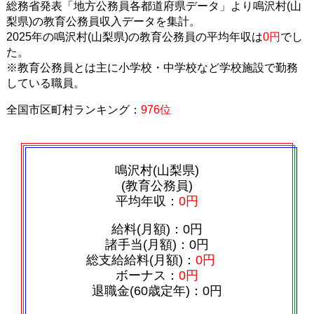
総務省発表「地方公務員各都道府県データ」より鳴沢村(山
梨県)の教育公務員収入データを集計。
2025年の鳴沢村(山梨県)の教育公務員の平均年収は
0円
でし
た。
※教育公務員とは主に小学校・中学校など学校施設で勤務
している職員。
全国市区町村ランキング：
976位
鳴沢村(山梨県)
(教育公務員)
平均年収：
0円
給料(月額)：0円
諸手当(月額)：0円
総支給給料(月額)：
0円
ボーナス：
0円
退職金(60歳定年)：0円