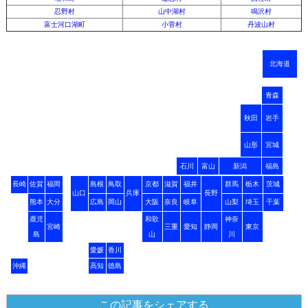
忍野村
山中湖村
鳴沢村
富士河口湖町
小菅村
丹波山村
北海道
青森
秋田
岩手
山形
宮城
石川
富山
新潟
福島
長崎
佐賀
福岡
島根
鳥取
京都
滋賀
福井
群馬
栃木
茨城
山口
兵庫
長野
熊本
大分
広島
岡山
大阪
奈良
岐阜
山梨
埼玉
千葉
鹿児
和歌
神奈
宮崎
三重
愛知
静岡
東京
島
山
川
愛媛
香川
沖縄
高知
徳島
この記事をシェアする