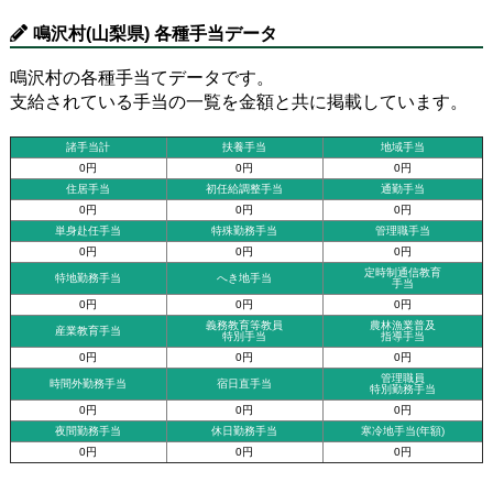
鳴沢村(山梨県) 各種手当データ
鳴沢村の各種手当てデータです。
支給されている手当の一覧を金額と共に掲載しています。
諸手当計
扶養手当
地域手当
0円
0円
0円
住居手当
初任給調整手当
通勤手当
0円
0円
0円
単身赴任手当
特殊勤務手当
管理職手当
0円
0円
0円
定時制通信教育
特地勤務手当
へき地手当
手当
0円
0円
0円
義務教育等教員
農林漁業普及
産業教育手当
特別手当
指導手当
0円
0円
0円
管理職員
時間外勤務手当
宿日直手当
特別勤務手当
0円
0円
0円
夜間勤務手当
休日勤務手当
寒冷地手当(年額)
0円
0円
0円