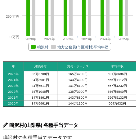
250 万円
0 万円
2020年
2021年
2022年
2023年
2024年
2025年
鳴沢村
地方公務員(市区町村)平均年収
年
月額給与
賞与・ボーナス
平均年収
2025年
36万3708円
165万4200円
601万8696円
2024年
34万3901円
143万4300円
556万1112円
2023年
34万6511円
141万6100円
557万4232円
2022年
35万1045円
135万3000円
556万5540円
2021年
34万3861円
143万8800円
556万5132円
2020年
34万9961円
144万1100円
564万632円
鳴沢村(山梨県) 各種手当データ
鳴沢村の各種手当てデータです。