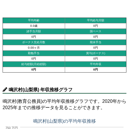
平均年齢
平均給与月額
0.0歳
0円
諸手当月額
国ベース
0円
0円
ボーナス支給月数
期末手当
0.00ヶ月
0円
勤勉手当
賞与(ボーナス)
0円
0円
給与総額(月給総額)
平均年収
0円
0円
鳴沢村(山梨県) 年収推移グラフ
鳴沢村(教育公務員)の平均年収推移グラフです。2020年から
2025年までの推移データを見ることができます。
鳴沢村(山梨県)の平均年収推移
750 万円