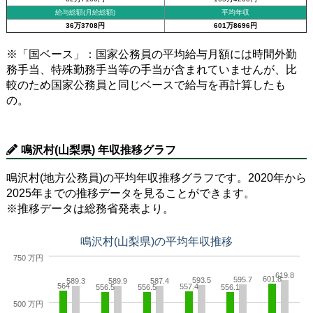
給与総額(月給総額)
平均年収
36万3708円
601万8696円
※「国ベース」：国家公務員の平均給与月額には時間外勤
務手当、特殊勤務手当等の手当が含まれていませんが、比
較のため国家公務員と同じベースで給与を再計算したも
の。
鳴沢村(山梨県) 年収推移グラフ
鳴沢村(地方公務員)の平均年収推移グラフです。2020年から
2025年までの推移データを見ることができます。
※推移データは総務省発表より。
鳴沢村(山梨県)の平均年収推移
750 万円
619.8
601.8
595.7
593.5
589.3
589.9
587.4
564
557.4
556.5
556.5
556.1
500 万円