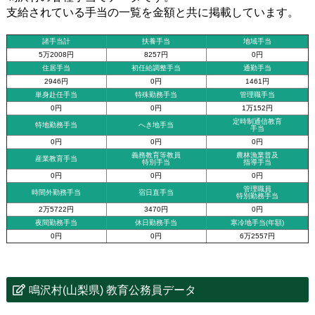
支給されている手当の一覧を金額と共に掲載しています。
諸手当計
扶養手当
地域手当
5万2008円
8257円
0円
住居手当
初任給調整手当
通勤手当
2946円
0円
1461円
単身赴任手当
特殊勤務手当
管理職手当
0円
0円
1万152円
定時制通信教育
特地勤務手当
へき地手当
手当
0円
0円
0円
義務教育等教員
農林漁業普及
産業教育手当
特別手当
指導手当
0円
0円
0円
管理職員
時間外勤務手当
宿日直手当
特別勤務手当
2万5722円
3470円
0円
夜間勤務手当
休日勤務手当
寒冷地手当(年額)
0円
0円
6万2557円
鳴沢村(山梨県) 教育公務員データ