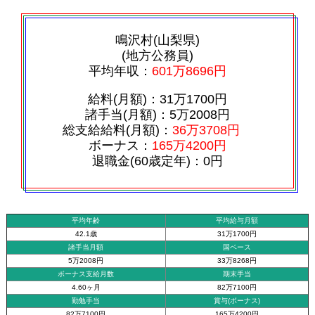
鳴沢村(山梨県)
(地方公務員)
平均年収：
601万8696円
給料(月額)：31万1700円
諸手当(月額)：5万2008円
総支給給料(月額)：
36万3708円
ボーナス：
165万4200円
退職金(60歳定年)：0円
平均年齢
平均給与月額
42.1歳
31万1700円
諸手当月額
国ベース
5万2008円
33万8268円
ボーナス支給月数
期末手当
4.60ヶ月
82万7100円
勤勉手当
賞与(ボーナス)
82万7100円
165万4200円