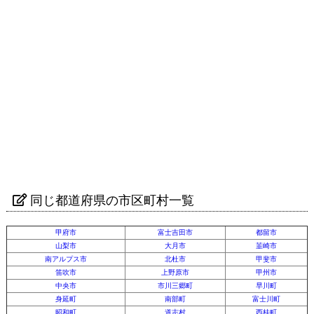
同じ都道府県の市区町村一覧
甲府市
富士吉田市
都留市
山梨市
大月市
韮崎市
南アルプス市
北杜市
甲斐市
笛吹市
上野原市
甲州市
中央市
市川三郷町
早川町
身延町
南部町
富士川町
昭和町
道志村
西桂町