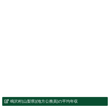
鳴沢村(山梨県)(地方公務員)の平均年収