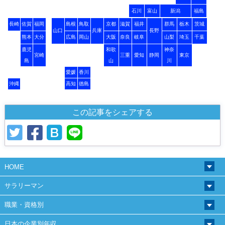
石川
富山
新潟
福島
長崎
佐賀
福岡
島根
鳥取
京都
滋賀
福井
群馬
栃木
茨城
山口
兵庫
長野
熊本
大分
広島
岡山
大阪
奈良
岐阜
山梨
埼玉
千葉
鹿児
和歌
神奈
宮崎
三重
愛知
静岡
東京
島
山
川
愛媛
香川
沖縄
高知
徳島
この記事をシェアする
HOME
サラリーマン
職業・資格別
日本の企業別年収