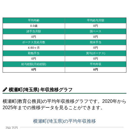
平均年齢
平均給与月額
0.0歳
0円
諸手当月額
国ベース
0円
0円
ボーナス支給月数
期末手当
4.60ヶ月
0円
勤勉手当
賞与(ボーナス)
0円
0円
給与総額(月給総額)
平均年収
0円
0円
横瀬町(埼玉県) 年収推移グラフ
横瀬町(教育公務員)の平均年収推移グラフです。2020年から
2025年までの推移データを見ることができます。
横瀬町(埼玉県)の平均年収推移
750 万円