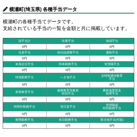
横瀬町(埼玉県) 各種手当データ
横瀬町の各種手当てデータです。
支給されている手当の一覧を金額と共に掲載しています。
諸手当計
扶養手当
地域手当
0円
0円
0円
住居手当
初任給調整手当
通勤手当
0円
0円
0円
単身赴任手当
特殊勤務手当
管理職手当
0円
0円
0円
定時制通信教育
特地勤務手当
へき地手当
手当
0円
0円
0円
義務教育等教員
農林漁業普及
産業教育手当
特別手当
指導手当
0円
0円
0円
管理職員
時間外勤務手当
宿日直手当
特別勤務手当
0円
0円
0円
夜間勤務手当
休日勤務手当
寒冷地手当(年額)
0円
0円
0円