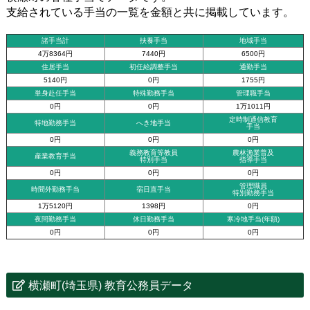
支給されている手当の一覧を金額と共に掲載しています。
諸手当計
扶養手当
地域手当
4万8364円
7440円
6500円
住居手当
初任給調整手当
通勤手当
5140円
0円
1755円
単身赴任手当
特殊勤務手当
管理職手当
0円
0円
1万1011円
定時制通信教育
特地勤務手当
へき地手当
手当
0円
0円
0円
義務教育等教員
農林漁業普及
産業教育手当
特別手当
指導手当
0円
0円
0円
管理職員
時間外勤務手当
宿日直手当
特別勤務手当
1万5120円
1398円
0円
夜間勤務手当
休日勤務手当
寒冷地手当(年額)
0円
0円
0円
横瀬町(埼玉県) 教育公務員データ