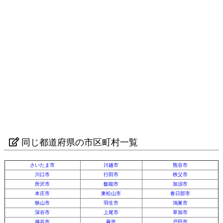
同じ都道府県の市区町村一覧
さいたま市
川越市
熊谷市
川口市
行田市
秩父市
所沢市
飯能市
加須市
本庄市
東松山市
春日部市
狭山市
羽生市
鴻巣市
深谷市
上尾市
草加市
越谷市
蕨市
戸田市