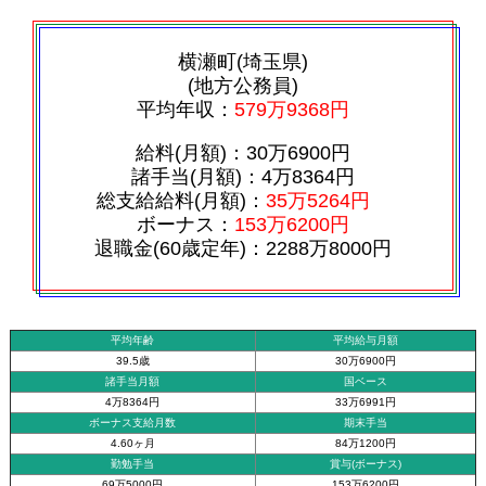
横瀬町(埼玉県)
(地方公務員)
平均年収：
579万9368円
給料(月額)：30万6900円
諸手当(月額)：4万8364円
総支給給料(月額)：
35万5264円
ボーナス：
153万6200円
退職金(60歳定年)：2288万8000円
平均年齢
平均給与月額
39.5歳
30万6900円
諸手当月額
国ベース
4万8364円
33万6991円
ボーナス支給月数
期末手当
4.60ヶ月
84万1200円
勤勉手当
賞与(ボーナス)
69万5000円
153万6200円