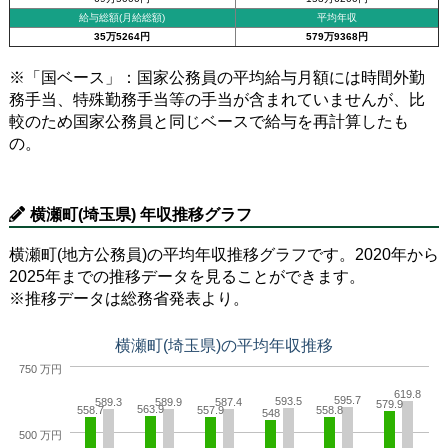
給与総額(月給総額)
平均年収
35万5264円
579万9368円
※「国ベース」：国家公務員の平均給与月額には時間外勤
務手当、特殊勤務手当等の手当が含まれていませんが、比
較のため国家公務員と同じベースで給与を再計算したも
の。
横瀬町(埼玉県) 年収推移グラフ
横瀬町(地方公務員)の平均年収推移グラフです。2020年から
2025年までの推移データを見ることができます。
※推移データは総務省発表より。
横瀬町(埼玉県)の平均年収推移
750 万円
619.8
595.7
593.5
589.3
589.9
587.4
579.9
563.9
558.7
557.9
558.8
548
500 万円