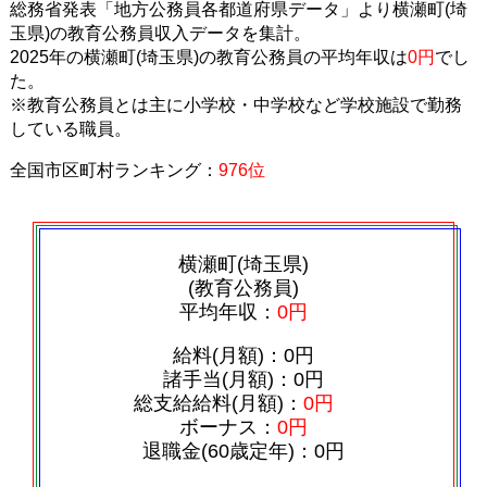
総務省発表「地方公務員各都道府県データ」より横瀬町(埼
玉県)の教育公務員収入データを集計。
2025年の横瀬町(埼玉県)の教育公務員の平均年収は
0円
でし
た。
※教育公務員とは主に小学校・中学校など学校施設で勤務
している職員。
全国市区町村ランキング：
976位
横瀬町(埼玉県)
(教育公務員)
平均年収：
0円
給料(月額)：0円
諸手当(月額)：0円
総支給給料(月額)：
0円
ボーナス：
0円
退職金(60歳定年)：0円