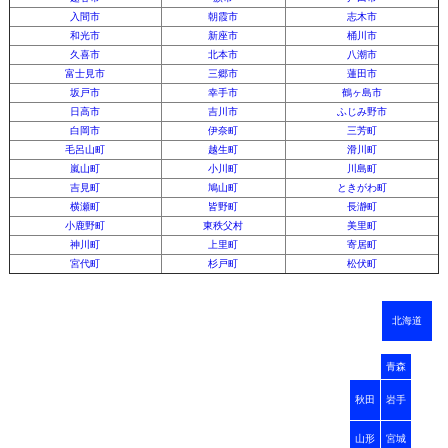
入間市
朝霞市
志木市
和光市
新座市
桶川市
久喜市
北本市
八潮市
富士見市
三郷市
蓮田市
坂戸市
幸手市
鶴ヶ島市
日高市
吉川市
ふじみ野市
白岡市
伊奈町
三芳町
毛呂山町
越生町
滑川町
嵐山町
小川町
川島町
吉見町
鳩山町
ときがわ町
横瀬町
皆野町
長瀞町
小鹿野町
東秩父村
美里町
神川町
上里町
寄居町
宮代町
杉戸町
松伏町
北海道
青森
秋田
岩手
山形
宮城