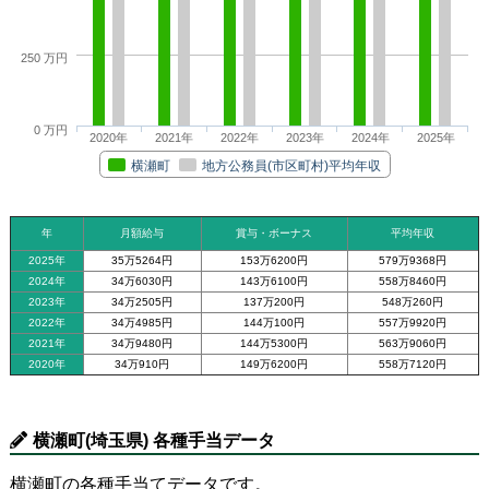
250 万円
0 万円
2020年
2021年
2022年
2023年
2024年
2025年
横瀬町
地方公務員(市区町村)平均年収
年
月額給与
賞与・ボーナス
平均年収
2025年
35万5264円
153万6200円
579万9368円
2024年
34万6030円
143万6100円
558万8460円
2023年
34万2505円
137万200円
548万260円
2022年
34万4985円
144万100円
557万9920円
2021年
34万9480円
144万5300円
563万9060円
2020年
34万910円
149万6200円
558万7120円
横瀬町(埼玉県) 各種手当データ
横瀬町の各種手当てデータです。