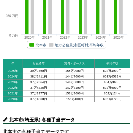
250 万円
0 万円
2020年
2021年
2022年
2023年
2024年
2025年
北本市
地方公務員(市区町村)平均年収
年
月額給与
賞与・ボーナス
平均年収
2025年
39万3750円
155万9900円
628万4900円
2024年
38万2411円
144万7600円
603万6532円
2023年
37万9364円
148万8000円
604万368円
2022年
37万4825円
142万8100円
592万6000円
2021年
37万3377円
153万9600円
602万124円
2020年
37万4860円
156万400円
605万8720円
北本市(埼玉県) 各種手当データ
北本市の各種手当てデータです。