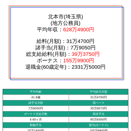
北本市(埼玉県)
(地方公務員)
平均年収：
628万4900円
給料(月額)：31万4700円
諸手当(月額)：7万9050円
総支給給料(月額)：
39万3750円
ボーナス：
155万9900円
退職金(60歳定年)：2331万5000円
平均年齢
平均給与月額
41.8歳
31万4700円
諸手当月額
国ベース
7万9050円
35万9073円
ボーナス支給月数
期末手当
4.60ヶ月
85万8300円
勤勉手当
賞与(ボーナス)
70万1600円
155万9900円