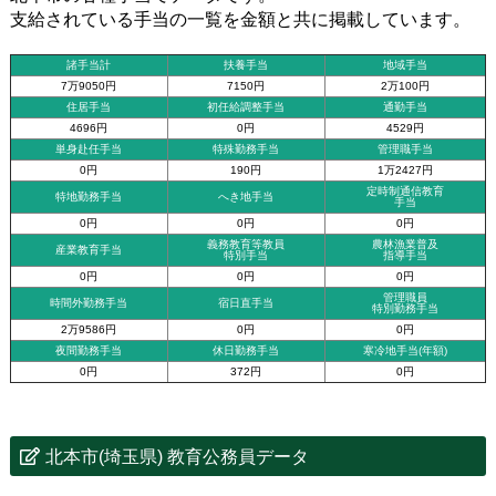
支給されている手当の一覧を金額と共に掲載しています。
諸手当計
扶養手当
地域手当
7万9050円
7150円
2万100円
住居手当
初任給調整手当
通勤手当
4696円
0円
4529円
単身赴任手当
特殊勤務手当
管理職手当
0円
190円
1万2427円
定時制通信教育
特地勤務手当
へき地手当
手当
0円
0円
0円
義務教育等教員
農林漁業普及
産業教育手当
特別手当
指導手当
0円
0円
0円
管理職員
時間外勤務手当
宿日直手当
特別勤務手当
2万9586円
0円
0円
夜間勤務手当
休日勤務手当
寒冷地手当(年額)
0円
372円
0円
北本市(埼玉県) 教育公務員データ