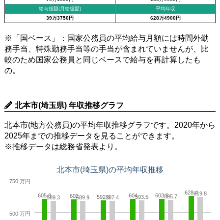
給与総額(月給総額)
平均年収
39万3750円
628万4900円
※「国ベース」：国家公務員の平均給与月額には時間外勤
務手当、特殊勤務手当等の手当が含まれていませんが、比
較のため国家公務員と同じベースで給与を再計算したも
の。
北本市(埼玉県) 年収推移グラフ
北本市(地方公務員)の平均年収推移グラフです。2020年から
2025年までの推移データを見ることができます。
※推移データは総務省発表より。
北本市(埼玉県)の平均年収推移
750 万円
628.4
619.8
605.8
604
603.6
602
595.7
592.6
593.5
589.3
589.9
587.4
500 万円