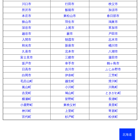
川口市
行田市
秩父市
所沢市
飯能市
加須市
本庄市
東松山市
春日部市
狭山市
羽生市
鴻巣市
深谷市
上尾市
草加市
越谷市
蕨市
戸田市
入間市
朝霞市
志木市
和光市
新座市
桶川市
久喜市
北本市
八潮市
富士見市
三郷市
蓮田市
坂戸市
幸手市
鶴ヶ島市
日高市
吉川市
ふじみ野市
白岡市
伊奈町
三芳町
毛呂山町
越生町
滑川町
嵐山町
小川町
川島町
吉見町
鳩山町
ときがわ町
横瀬町
皆野町
長瀞町
小鹿野町
東秩父村
美里町
神川町
上里町
寄居町
宮代町
杉戸町
松伏町
北海道