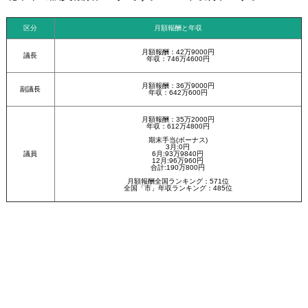
区分
月額報酬と年収
月額報酬：42万9000円
議長
年収：746万4600円
月額報酬：36万9000円
副議長
年収：642万600円
月額報酬：35万2000円
年収：612万4800円
期末手当(ボーナス)
3月:0円
議員
6月:93万9840円
12月:96万960円
合計:190万800円
月額報酬全国ランキング：571位
全国「市」年収ランキング：485位