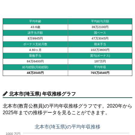
平均年齢
平均給与月額
43.6歳
39万2100円
諸手当月額
国ベース
8万9945円
47万3045円
ボーナス支給月数
期末手当
4.60ヶ月
102万3600円
勤勉手当
賞与(ボーナス)
84万6400円
187万円
給与総額(月給総額)
平均年収
48万2045円
765万4540円
北本市(埼玉県) 年収推移グラフ
北本市(教育公務員)の平均年収推移グラフです。2020年から
2025年までの推移データを見ることができます。
北本市(埼玉県)の平均年収推移
1000 万円