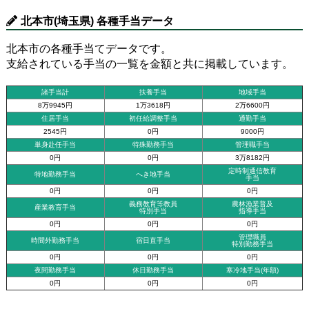
北本市(埼玉県) 各種手当データ
北本市の各種手当てデータです。
支給されている手当の一覧を金額と共に掲載しています。
諸手当計
扶養手当
地域手当
8万9945円
1万3618円
2万6600円
住居手当
初任給調整手当
通勤手当
2545円
0円
9000円
単身赴任手当
特殊勤務手当
管理職手当
0円
0円
3万8182円
定時制通信教育
特地勤務手当
へき地手当
手当
0円
0円
0円
義務教育等教員
農林漁業普及
産業教育手当
特別手当
指導手当
0円
0円
0円
管理職員
時間外勤務手当
宿日直手当
特別勤務手当
0円
0円
0円
夜間勤務手当
休日勤務手当
寒冷地手当(年額)
0円
0円
0円