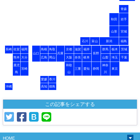
青森
秋田
岩手
山形
宮城
石川
富山
新潟
福島
長崎
佐賀
福岡
島根
鳥取
京都
滋賀
福井
群馬
栃木
茨城
山口
兵庫
長野
熊本
大分
広島
岡山
大阪
奈良
岐阜
山梨
埼玉
千葉
鹿児
和歌
神奈
宮崎
三重
愛知
静岡
東京
島
山
川
愛媛
香川
沖縄
高知
徳島
この記事をシェアする
HOME