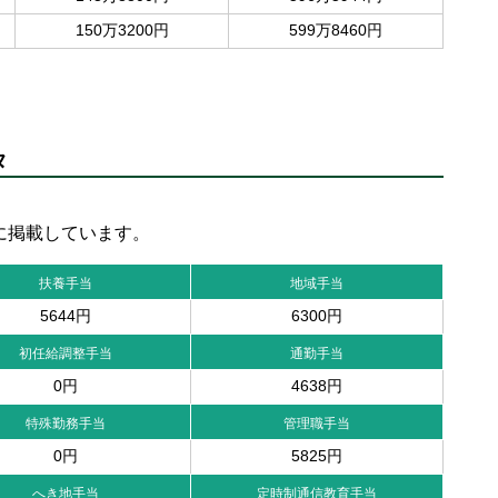
150万3200円
599万8460円
タ
に掲載しています。
扶養手当
地域手当
5644円
6300円
初任給調整手当
通勤手当
0円
4638円
特殊勤務手当
管理職手当
0円
5825円
へき地手当
定時制通信教育手当