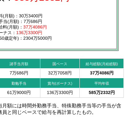
料(月額)：30万3400円
手当(月額)：7万686円
給料(月額)：
37万4086円
ーナス：
136万3300円
60歳定年)：2304万5000円
諸手当月額
国ベース
給与総額(月給総額)
7万686円
32万7058円
37万4086円
勤勉手当
賞与(ボーナス)
平均年収
61万9000円
136万3300円
585万2332円
与月額には時間外勤務手当、特殊勤務手当等の手当が含
務員と同じベースで給与を再計算したもの。