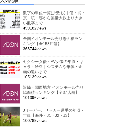
人気記事
数字の単位一覧(少数も)｜億・兆・
京・垓・秭から無量大数より大き
い数字まで
459182views
全国イオンモール売り場面積ラン
キング【全153店舗】
363744views
セクシー女優・AV女優の年収・ギ
ャラ・給料｜システムや単体・企
画の違いまで
105139views
近畿・関西地方 イオンモール売り
場面積ランキング【全37店舗】
101396views
Jリーガー、サッカー選手の年収・
年俸【海外・J1・J2・J3】
100789views