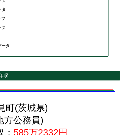
ータ
ータ
ラフ
ータ
データ
均年収
見町(茨城県)
地方公務員)
収：
585万2332円