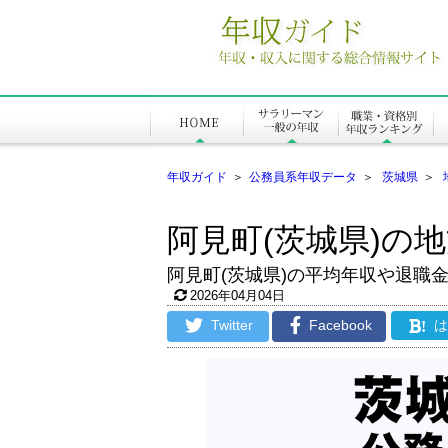
年収ガイド
＞
公務員系年収データ
＞
茨城県
＞
阿見町(茨城県)の
阿見町(茨城県)の平均年収や退職
2026年04月04日
Twitter
Facebook
!