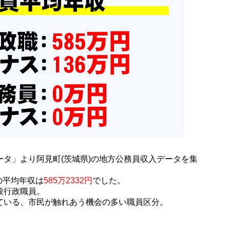
タ」より阿見町(茨城県)の地方公務員収入データを集
員の平均年収は
585万2332円
でした。
般行政職員。
ている、市民が触れあう機会の多い職員区分。