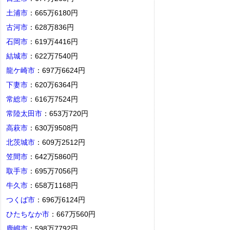
土浦市
：665万6180円
古河市
：628万836円
石岡市
：619万4416円
結城市
：622万7540円
龍ケ崎市
：697万6624円
下妻市
：620万6364円
常総市
：616万7524円
常陸太田市
：653万720円
高萩市
：630万9508円
北茨城市
：609万2512円
笠間市
：642万5860円
取手市
：695万7056円
牛久市
：658万1168円
つくば市
：696万6124円
ひたちなか市
：667万560円
鹿嶋市
：598万7792円