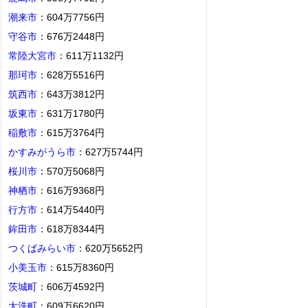
潮来市
：604万7756円
守谷市
：676万2448円
常陸大宮市
：611万1132円
那珂市
：628万5516円
筑西市
：643万3812円
坂東市
：631万1780円
稲敷市
：615万3764円
かすみがうら市
：627万5744円
桜川市
：570万5068円
神栖市
：616万9368円
行方市
：614万5440円
鉾田市
：618万8344円
つくばみらい市
：620万5652円
小美玉市
：615万8360円
茨城町
：606万4592円
大洗町
：609万6620円