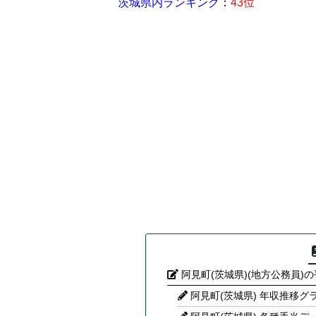
茨城県内ランキング
：
43位
阿見町(茨城県)(地方公務員)
阿見町(茨城県) 年収推移グ