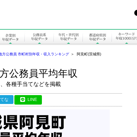
地方公務員 市町村別年収・収入ランキング
＞
阿見町(茨城県)
地方公務員平均年収
金、各種手当てなどを掲載
はてな
LINE