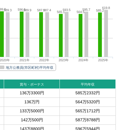
619.8
99.8
596.5
595.7
593.5
589.3
589.9
587.8
587.4
585.2
565.1
564.5
2020年
2021年
2022年
2023年
2024年
2025年
地方公務員(市区町村)平均年収
賞与・ボーナス
平均年収
136万3300円
585万2332円
136万円
564万5320円
133万5000円
565万1712円
142万500円
587万8788円
143万8800円
596万5944円