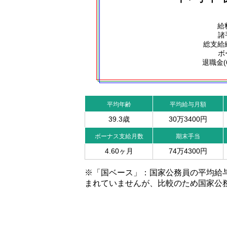
給
諸
総支給
ボ
退職金(
平均年齢
平均給与月額
39.3歳
30万3400円
ボーナス支給月数
期末手当
4.60ヶ月
74万4300円
※「国ベース」：国家公務員の平均給
まれていませんが、比較のため国家公