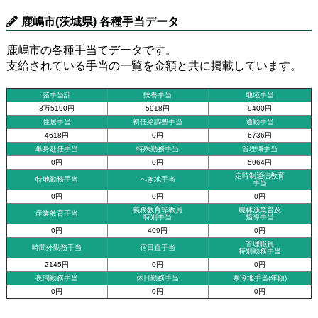
鹿嶋市(茨城県) 各種手当データ
鹿嶋市の各種手当てデータです。
支給されている手当の一覧を金額と共に掲載しています。
諸手当計
扶養手当
地域手当
3万5190円
5918円
9400円
住居手当
初任給調整手当
通勤手当
4618円
0円
6736円
単身赴任手当
特殊勤務手当
管理職手当
0円
0円
5964円
定時制通信教育
特地勤務手当
へき地手当
手当
0円
0円
0円
義務教育等教員
農林漁業普及
産業教育手当
特別手当
指導手当
0円
409円
0円
管理職員
時間外勤務手当
宿日直手当
特別勤務手当
2145円
0円
0円
夜間勤務手当
休日勤務手当
寒冷地手当(年額)
0円
0円
0円