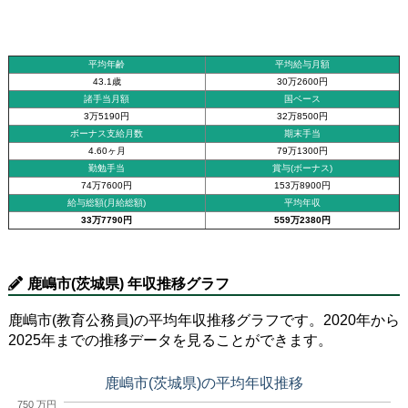
平均年齢
平均給与月額
43.1歳
30万2600円
諸手当月額
国ベース
3万5190円
32万8500円
ボーナス支給月数
期末手当
4.60ヶ月
79万1300円
勤勉手当
賞与(ボーナス)
74万7600円
153万8900円
給与総額(月給総額)
平均年収
33万7790円
559万2380円
鹿嶋市(茨城県) 年収推移グラフ
鹿嶋市(教育公務員)の平均年収推移グラフです。2020年から
2025年までの推移データを見ることができます。
鹿嶋市(茨城県)の平均年収推移
750 万円