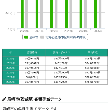
250 万円
0 万円
2020年
2021年
2022年
2023年
2024年
2025年
鹿嶋市
地方公務員(市区町村)平均年収
年
月額給与
賞与・ボーナス
平均年収
2025年
36万9441円
155万4500円
598万7792円
2024年
35万8081円
145万600円
574万7572円
2023年
36万9414円
137万8100円
581万1068円
2022年
35万7798円
142万9900円
572万3476円
2021年
36万850円
145万1500円
578万1700円
2020年
35万8475円
148万7000円
578万8700円
鹿嶋市(茨城県) 各種手当データ
鹿嶋市の各種手当てデータです。