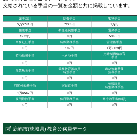
支給されている手当の一覧を金額と共に掲載しています。
諸手当計
扶養手当
地域手当
5万5741円
7228円
1万円
住居手当
初任給調整手当
通勤手当
4272円
0円
5363円
単身赴任手当
特殊勤務手当
管理職手当
0円
182円
1万2129円
定時制通信教育
特地勤務手当
へき地手当
手当
0円
0円
0円
義務教育等教員
農林漁業普及
産業教育手当
特別手当
指導手当
0円
0円
0円
管理職員
時間外勤務手当
宿日直手当
特別勤務手当
1万6567円
0円
0円
夜間勤務手当
休日勤務手当
寒冷地手当(年額)
0円
0円
0円
鹿嶋市(茨城県) 教育公務員データ