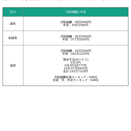
区分
月額報酬と年収
月額報酬：39万6000円
議長
年収：630万360円
月額報酬：36万3000円
副議長
年収：577万5330円
月額報酬：34万2000円
年収：544万1220円
期末手当(ボーナス)
3月:0円
議員
6月:65万8777円
12月:67万8442円
合計:133万7219円
月額報酬全国ランキング：636位
全国「市」年収ランキング：649位