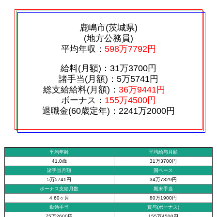
鹿嶋市(茨城県)
(地方公務員)
平均年収：
598万7792円
給料(月額)：31万3700円
諸手当(月額)：5万5741円
総支給給料(月額)：
36万9441円
ボーナス：
155万4500円
退職金(60歳定年)：2241万2000円
平均年齢
平均給与月額
41.0歳
31万3700円
諸手当月額
国ベース
5万5741円
34万7329円
ボーナス支給月数
期末手当
4.60ヶ月
80万1900円
勤勉手当
賞与(ボーナス)
75万2600円
155万4500円