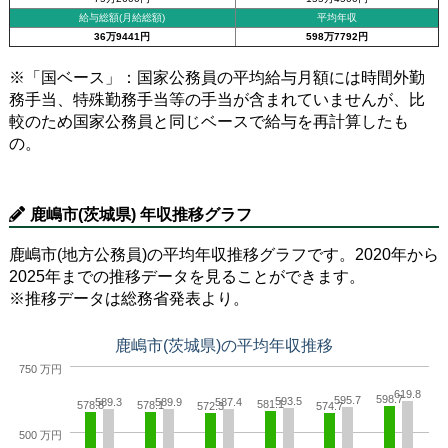
給与総額(月給総額)
平均年収
36万9441円
598万7792円
※「国ベース」：国家公務員の平均給与月額には時間外勤
務手当、特殊勤務手当等の手当が含まれていませんが、比
較のため国家公務員と同じベースで給与を再計算したも
の。
鹿嶋市(茨城県) 年収推移グラフ
鹿嶋市(地方公務員)の平均年収推移グラフです。2020年から
2025年までの推移データを見ることができます。
※推移データは総務省発表より。
鹿嶋市(茨城県)の平均年収推移
750 万円
619.8
598.7
595.7
593.5
589.3
589.9
587.4
581.1
578.8
578.1
572.3
574.7
500 万円