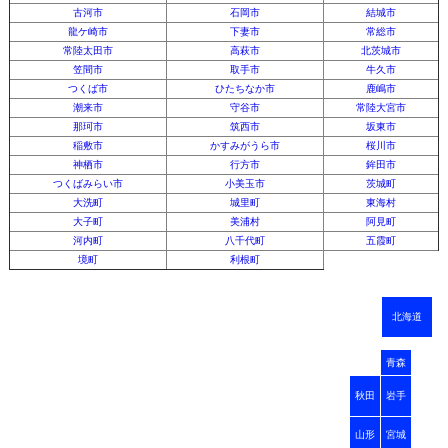
古河市
石岡市
結城市
龍ケ崎市
下妻市
常総市
常陸太田市
高萩市
北茨城市
笠間市
取手市
牛久市
つくば市
ひたちなか市
鹿嶋市
潮来市
守谷市
常陸大宮市
那珂市
筑西市
坂東市
稲敷市
かすみがうら市
桜川市
神栖市
行方市
鉾田市
つくばみらい市
小美玉市
茨城町
大洗町
城里町
東海村
大子町
美浦村
阿見町
河内町
八千代町
五霞町
境町
利根町
北海道
青森
秋田
岩手
山形
宮城