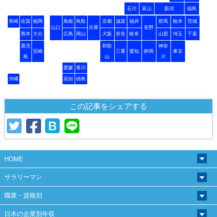
石川
富山
新潟
福島
長崎
佐賀
福岡
島根
鳥取
京都
滋賀
福井
群馬
栃木
茨城
山口
兵庫
長野
熊本
大分
広島
岡山
大阪
奈良
岐阜
山梨
埼玉
千葉
鹿児
和歌
神奈
宮崎
三重
愛知
静岡
東京
島
山
川
愛媛
香川
沖縄
高知
徳島
この記事をシェアする
HOME
サラリーマン
職業・資格別
日本の企業別年収