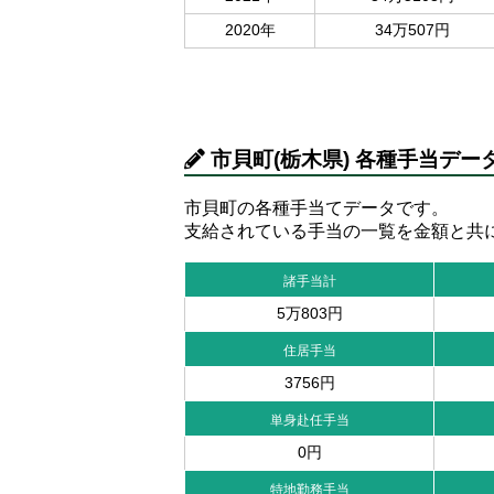
2020年
34万507円
市貝町(栃木県) 各種手当デー
市貝町の各種手当てデータです。
支給されている手当の一覧を金額と共
諸手当計
5万803円
住居手当
3756円
単身赴任手当
0円
特地勤務手当