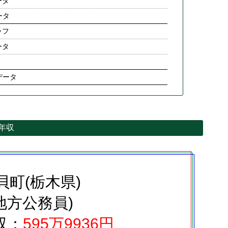
ータ
ータ
ラフ
ータ
データ
均年収
貝町(栃木県)
地方公務員)
収：
595万9936円