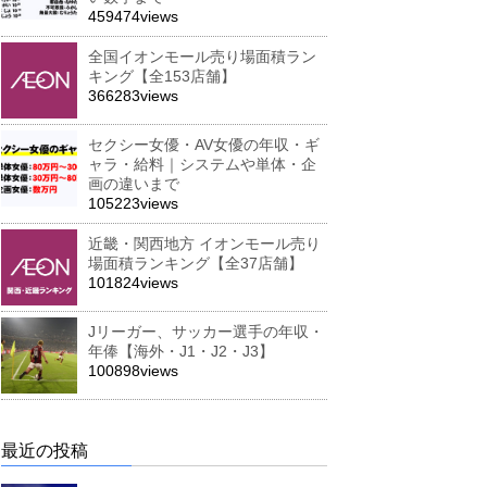
459474views
全国イオンモール売り場面積ラン
キング【全153店舗】
366283views
セクシー女優・AV女優の年収・ギ
ャラ・給料｜システムや単体・企
画の違いまで
105223views
近畿・関西地方 イオンモール売り
場面積ランキング【全37店舗】
101824views
Jリーガー、サッカー選手の年収・
年俸【海外・J1・J2・J3】
100898views
最近の投稿