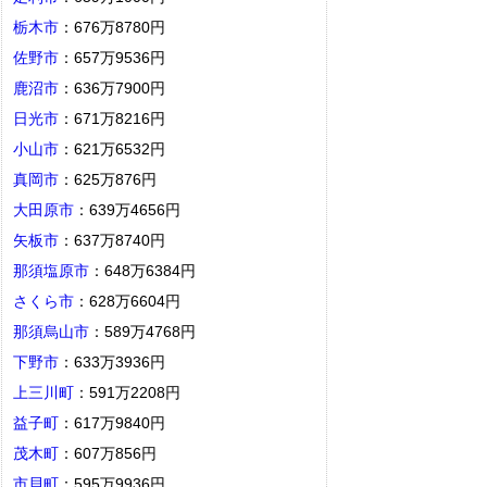
栃木市
：676万8780円
佐野市
：657万9536円
鹿沼市
：636万7900円
日光市
：671万8216円
小山市
：621万6532円
真岡市
：625万876円
大田原市
：639万4656円
矢板市
：637万8740円
那須塩原市
：648万6384円
さくら市
：628万6604円
那須烏山市
：589万4768円
下野市
：633万3936円
上三川町
：591万2208円
益子町
：617万9840円
茂木町
：607万856円
市貝町
：595万9936円