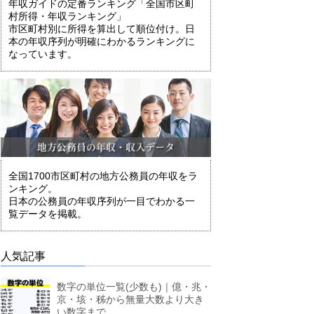
年収ガイドの定番ランキング「全国市区町
村所得・年収ランキング」
市区町村別に所得を算出して順位付け。日
本の年収序列が明確にわかるランキングに
なっています。
全国1700市区町村の地方公務員の年収をラ
ンキング。
日本の公務員の年収序列が一目でわかる一
覧データを掲載。
人気記事
数字の単位一覧(少数も)｜億・兆・
京・垓・秭から無量大数より大き
い数字まで