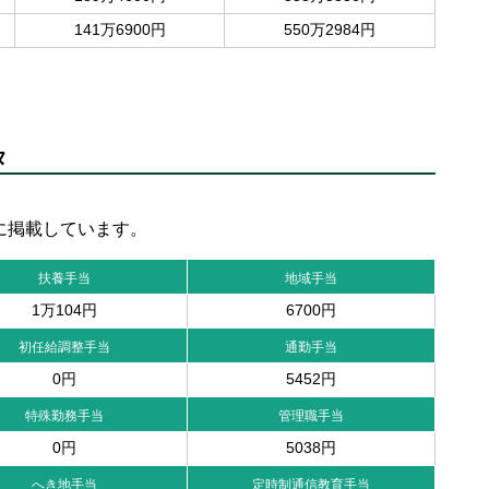
141万6900円
550万2984円
タ
に掲載しています。
扶養手当
地域手当
1万104円
6700円
初任給調整手当
通勤手当
0円
5452円
特殊勤務手当
管理職手当
0円
5038円
へき地手当
定時制通信教育手当