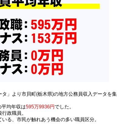
タ」より市貝町(栃木県)の地方公務員収入データを集
員の平均年収は
595万9936円
でした。
般行政職員。
ている、市民が触れあう機会の多い職員区分。