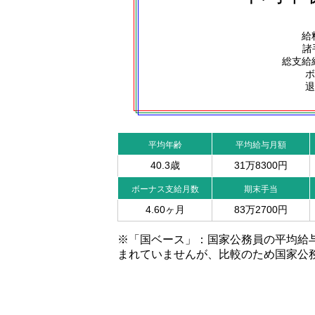
給
諸
総支給
ボ
退
平均年齢
平均給与月額
40.3歳
31万8300円
ボーナス支給月数
期末手当
4.60ヶ月
83万2700円
※「国ベース」：国家公務員の平均給
まれていませんが、比較のため国家公