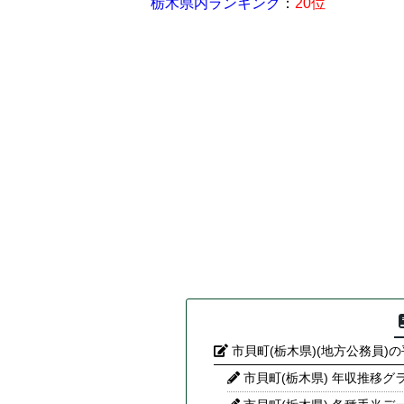
栃木県内ランキング
：
20位
市貝町(栃木県)(地方公務員)
市貝町(栃木県) 年収推移グ