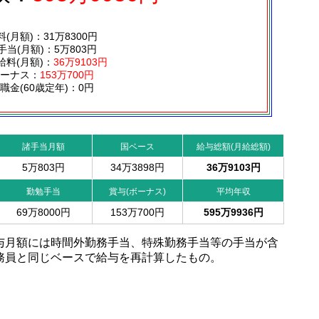
料(月額)：31万8300円
手当(月額)：5万803円
給料(月額)：
36万9103円
ーナス：
153万700円
職金(60歳定年)：0円
諸手当月額
国ベース
給与総額(月給総額)
5万803円
34万3898円
36万9103円
勤勉手当
賞与(ボーナス)
平均年収
69万8000円
153万700円
595万9936円
与月額には時間外勤務手当、特殊勤務手当等の手当が含
務員と同じベースで給与を再計算したもの。