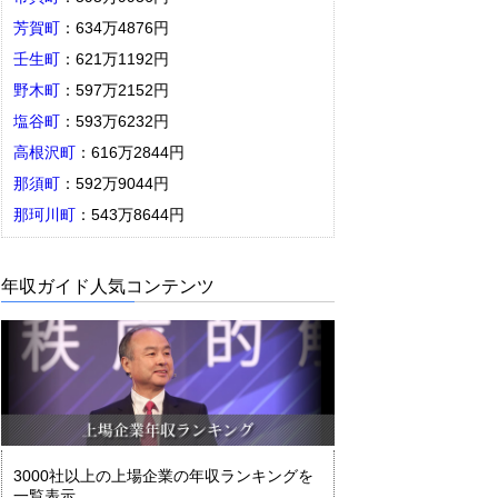
芳賀町
：634万4876円
壬生町
：621万1192円
野木町
：597万2152円
塩谷町
：593万6232円
高根沢町
：616万2844円
那須町
：592万9044円
那珂川町
：543万8644円
年収ガイド人気コンテンツ
3000社以上の上場企業の年収ランキングを
一覧表示。