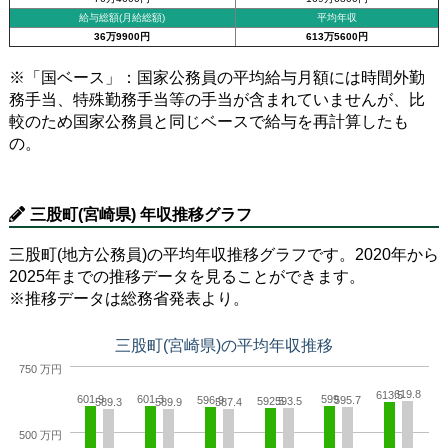
給与総額(月給総額)
平均年収
36万9900円
613万5600円
※「国ベース」：国家公務員の平均給与月額には時間外勤
務手当、特殊勤務手当等の手当が含まれていませんが、比
較のため国家公務員と同じベースで給与を再計算したも
の。
三股町(宮崎県) 年収推移グラフ
三股町(地方公務員)の平均年収推移グラフです。2020年から
2025年までの推移データを見ることができます。
※推移データは総務省発表より。
三股町(宮崎県)の平均年収推移
750 万円
619.8
613.5
601.9
601.3
599
596.9
595.7
592.5
593.5
589.3
589.9
587.4
500 万円