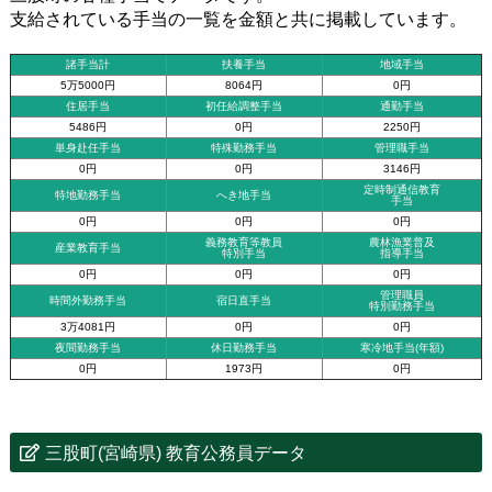
支給されている手当の一覧を金額と共に掲載しています。
諸手当計
扶養手当
地域手当
5万5000円
8064円
0円
住居手当
初任給調整手当
通勤手当
5486円
0円
2250円
単身赴任手当
特殊勤務手当
管理職手当
0円
0円
3146円
定時制通信教育
特地勤務手当
へき地手当
手当
0円
0円
0円
義務教育等教員
農林漁業普及
産業教育手当
特別手当
指導手当
0円
0円
0円
管理職員
時間外勤務手当
宿日直手当
特別勤務手当
3万4081円
0円
0円
夜間勤務手当
休日勤務手当
寒冷地手当(年額)
0円
1973円
0円
三股町(宮崎県) 教育公務員データ