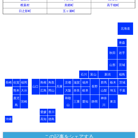
椎葉村
美郷町
高千穂町
日之影町
五ヶ瀬町
北海道
青森
秋田
岩手
山形
宮城
石川
富山
新潟
福島
長崎
佐賀
福岡
島根
鳥取
京都
滋賀
福井
群馬
栃木
茨城
山口
兵庫
長野
熊本
大分
広島
岡山
大阪
奈良
岐阜
山梨
埼玉
千葉
鹿児
和歌
神奈
宮崎
三重
愛知
静岡
東京
島
山
川
愛媛
香川
沖縄
高知
徳島
この記事をシェアする