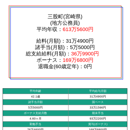
三股町(宮崎県)
(地方公務員)
平均年収：
613万5600円
給料(月額)：31万4900円
諸手当(月額)：5万5000円
総支給給料(月額)：
36万9900円
ボーナス：
169万6800円
退職金(60歳定年)：0円
平均年齢
平均給与月額
42.1歳
31万4900円
諸手当月額
国ベース
5万5000円
33万1596円
ボーナス支給月数
期末手当
4.60ヶ月
93万2200円
勤勉手当
賞与(ボーナス)
76万4600円
169万6800円