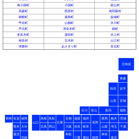
南小国町
小国町
産山村
高森町
西原村
南阿蘇村
御船町
嘉島町
益城町
甲佐町
山都町
氷川町
芦北町
津奈木町
錦町
多良木町
湯前町
水上村
相良村
五木村
山江村
球磨村
あさぎり町
苓北町
北海道
青森
秋田
岩手
山形
宮城
石川
富山
新潟
福島
長崎
佐賀
福岡
島根
鳥取
京都
滋賀
福井
群馬
栃木
茨城
山口
兵庫
長野
熊本
大分
広島
岡山
大阪
奈良
岐阜
山梨
埼玉
千葉
鹿児
和歌
神奈
宮崎
三重
愛知
静岡
東京