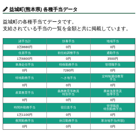
益城町(熊本県) 各種手当データ
益城町の各種手当てデータです。
支給されている手当の一覧を金額と共に掲載しています。
諸手当計
扶養手当
地域手当
3万8680円
0円
0円
住居手当
初任給調整手当
通勤手当
1万6800円
0円
3500円
単身赴任手当
特殊勤務手当
管理職手当
0円
7280円
0円
定時制通信教育
特地勤務手当
へき地手当
手当
0円
0円
0円
義務教育等教員
農林漁業普及
産業教育手当
特別手当
指導手当
0円
0円
0円
管理職員
時間外勤務手当
宿日直手当
特別勤務手当
1万1100円
0円
0円
夜間勤務手当
休日勤務手当
寒冷地手当(年額)
0円
0円
0円