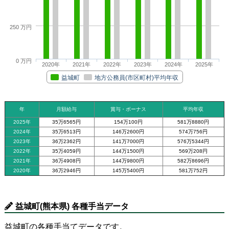
250 万円
0 万円
2020年
2021年
2022年
2023年
2024年
2025年
益城町
地方公務員(市区町村)平均年収
年
月額給与
賞与・ボーナス
平均年収
2025年
35万6565円
154万100円
581万8880円
2024年
35万6513円
146万2600円
574万756円
2023年
36万2362円
141万7000円
576万5344円
2022年
35万4059円
144万1500円
569万208円
2021年
36万4908円
144万9800円
582万8696円
2020年
36万2946円
145万5400円
581万752円
益城町(熊本県) 各種手当データ
益城町の各種手当てデータです。