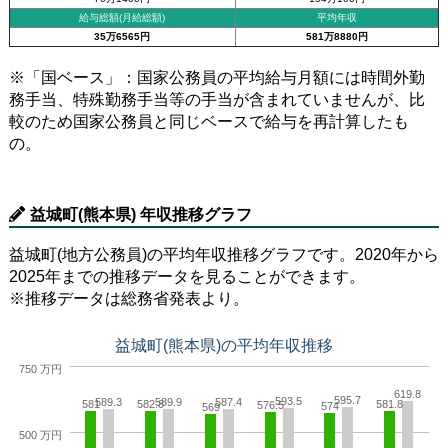
給与総額(月給総額)
平均年収
35万6565円
581万8880円
※「国ベース」：国家公務員の平均給与月額には時間外勤
務手当、特殊勤務手当等の手当が含まれていませんが、比
較のため国家公務員と同じベースで給与を再計算したも
の。
益城町(熊本県) 年収推移グラフ
益城町(地方公務員)の平均年収推移グラフです。2020年から
2025年までの推移データを見ることができます。
※推移データは総務省発表より。
益城町(熊本県)の平均年収推移
750 万円
619.8
595.7
593.5
589.3
589.9
587.4
581
582.8
581.8
576.5
574
569
500 万円