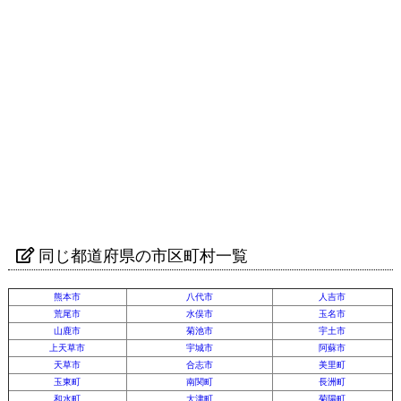
同じ都道府県の市区町村一覧
熊本市
八代市
人吉市
荒尾市
水俣市
玉名市
山鹿市
菊池市
宇土市
上天草市
宇城市
阿蘇市
天草市
合志市
美里町
玉東町
南関町
長洲町
和水町
大津町
菊陽町