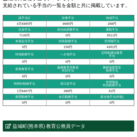
支給されている手当の一覧を金額と共に掲載しています。
諸手当計
扶養手当
地域手当
4万4965円
9685円
288円
住居手当
初任給調整手当
通勤手当
7135円
0円
3511円
単身赴任手当
特殊勤務手当
管理職手当
0円
159円
4301円
定時制通信教育
特地勤務手当
へき地手当
手当
0円
0円
0円
義務教育等教員
農林漁業普及
産業教育手当
特別手当
指導手当
0円
0円
0円
管理職員
時間外勤務手当
宿日直手当
特別勤務手当
1万9467円
388円
31円
夜間勤務手当
休日勤務手当
寒冷地手当(年額)
0円
0円
0円
益城町(熊本県) 教育公務員データ