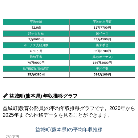
平均年齢
平均給与月額
42.6歳
31万7700円
諸手当月額
国ベース
3万8680円
33万4500円
ボーナス支給月数
期末手当
4.60ヶ月
85万3700円
勤勉手当
賞与(ボーナス)
70万9900円
156万3600円
給与総額(月給総額)
平均年収
35万6380円
584万160円
益城町(熊本県) 年収推移グラフ
益城町(教育公務員)の平均年収推移グラフです。2020年から
2025年までの推移データを見ることができます。
益城町(熊本県)の平均年収推移
750 万円