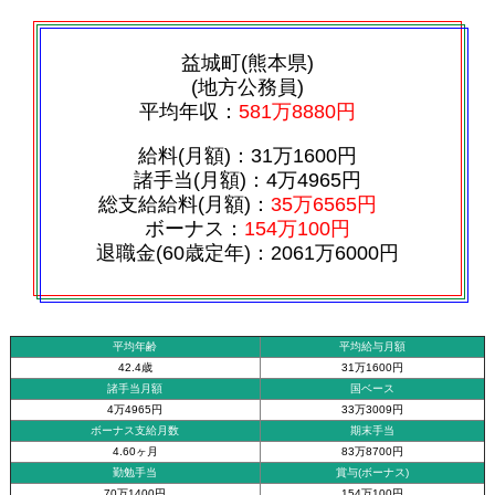
益城町(熊本県)
(地方公務員)
平均年収：
581万8880円
給料(月額)：31万1600円
諸手当(月額)：4万4965円
総支給給料(月額)：
35万6565円
ボーナス：
154万100円
退職金(60歳定年)：2061万6000円
平均年齢
平均給与月額
42.4歳
31万1600円
諸手当月額
国ベース
4万4965円
33万3009円
ボーナス支給月数
期末手当
4.60ヶ月
83万8700円
勤勉手当
賞与(ボーナス)
70万1400円
154万100円