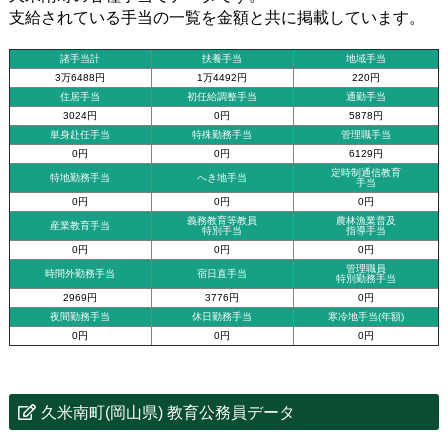
支給されている手当の一覧を金額と共に掲載しています。
諸手当計
扶養手当
地域手当
3万6488円
1万4492円
220円
住居手当
初任給調整手当
通勤手当
3024円
0円
5878円
単身赴任手当
特殊勤務手当
管理職手当
0円
0円
6129円
定時制通信教育
特地勤務手当
へき地手当
手当
0円
0円
0円
義務教育等教員
農林漁業普及
産業教育手当
特別手当
指導手当
0円
0円
0円
管理職員
時間外勤務手当
宿日直手当
特別勤務手当
2969円
3776円
0円
夜間勤務手当
休日勤務手当
寒冷地手当(年額)
0円
0円
0円
久米南町(岡山県) 教育公務員データ