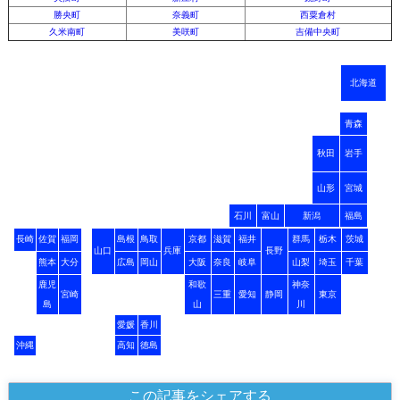
勝央町
奈義町
西粟倉村
久米南町
美咲町
吉備中央町
北海道
青森
秋田
岩手
山形
宮城
石川
富山
新潟
福島
長崎
佐賀
福岡
島根
鳥取
京都
滋賀
福井
群馬
栃木
茨城
山口
兵庫
長野
熊本
大分
広島
岡山
大阪
奈良
岐阜
山梨
埼玉
千葉
鹿児
和歌
神奈
宮崎
三重
愛知
静岡
東京
島
山
川
愛媛
香川
沖縄
高知
徳島
この記事をシェアする