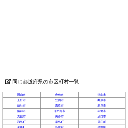
同じ都道府県の市区町村一覧
岡山市
倉敷市
津山市
玉野市
笠岡市
井原市
総社市
高梁市
新見市
備前市
瀬戸内市
赤磐市
真庭市
美作市
浅口市
和気町
早島町
里庄町
矢掛町
新庄村
鏡野町