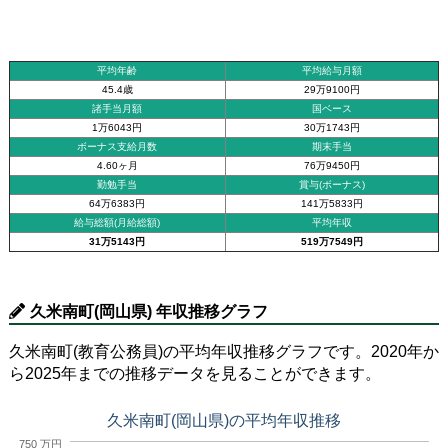
平均年齢
平均給与月額
45.4歳
29万9100円
諸手当月額
国ベース
1万6043円
30万1743円
ボーナス支給月数
期末手当
4.60ヶ月
76万9450円
勤勉手当
賞与(ボーナス)
64万6383円
141万5833円
給与総額(月給総額)
平均年収
31万5143円
519万7549円
久米南町(岡山県) 年収推移グラフ
久米南町(教育公務員)の平均年収推移グラフです。2020年か
ら2025年までの推移データを見ることができます。
久米南町(岡山県)の平均年収推移
750 万円