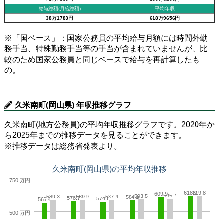
給与総額(月給総額)
平均年収
38万1788円
618万9656円
※「国ベース」：国家公務員の平均給与月額には時間外勤
務手当、特殊勤務手当等の手当が含まれていませんが、比
較のため国家公務員と同じベースで給与を再計算したも
の。
久米南町(岡山県) 年収推移グラフ
久米南町(地方公務員)の平均年収推移グラフです。2020年か
ら2025年までの推移データを見ることができます。
※推移データは総務省発表より。
久米南町(岡山県)の平均年収推移
750 万円
618.9
619.8
609.9
595.7
593.5
589.3
589.9
587.4
584.1
578.7
574.6
566.4
500 万円