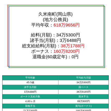
久米南町(岡山県)
(地方公務員)
平均年収：
618万9656円
給料(月額)：34万5300円
諸手当(月額)：3万6488円
総支給給料(月額)：
38万1788円
ボーナス：
160万8200円
退職金(60歳定年)：0円
平均年齢
平均給与月額
45.5歳
34万5300円
諸手当月額
国ベース
3万6488円
36万9165円
ボーナス支給月数
期末手当
4.60ヶ月
89万900円
勤勉手当
賞与(ボーナス)
71万7300円
160万8200円