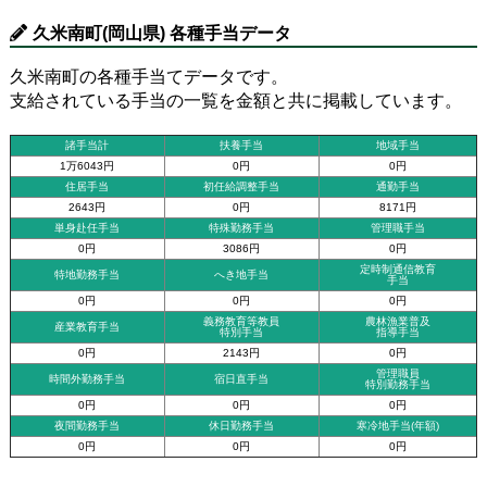
久米南町(岡山県) 各種手当データ
久米南町の各種手当てデータです。
支給されている手当の一覧を金額と共に掲載しています。
諸手当計
扶養手当
地域手当
1万6043円
0円
0円
住居手当
初任給調整手当
通勤手当
2643円
0円
8171円
単身赴任手当
特殊勤務手当
管理職手当
0円
3086円
0円
定時制通信教育
特地勤務手当
へき地手当
手当
0円
0円
0円
義務教育等教員
農林漁業普及
産業教育手当
特別手当
指導手当
0円
2143円
0円
管理職員
時間外勤務手当
宿日直手当
特別勤務手当
0円
0円
0円
夜間勤務手当
休日勤務手当
寒冷地手当(年額)
0円
0円
0円