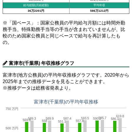
給与総額(月給総額)
平均年収
36万2201円
586万1212円
※「国ベース」：国家公務員の平均給与月額には時間外勤
務手当、特殊勤務手当等の手当が含まれていませんが、比
較のため国家公務員と同じベースで給与を再計算したも
の。
富津市(千葉県) 年収推移グラフ
富津市(地方公務員)の平均年収推移グラフです。2020年から
2025年までの推移データを見ることができます。
※推移データは総務省発表より。
富津市(千葉県)の平均年収推移
750 万円
619.8
595.7
593.5
589.3
589.9
587.4
590.2
586.1
569.8
558
557.8
551.1
500 万円