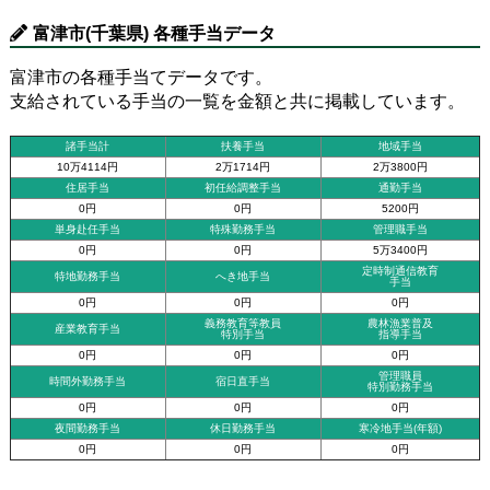
富津市(千葉県) 各種手当データ
富津市の各種手当てデータです。
支給されている手当の一覧を金額と共に掲載しています。
諸手当計
扶養手当
地域手当
10万4114円
2万1714円
2万3800円
住居手当
初任給調整手当
通勤手当
0円
0円
5200円
単身赴任手当
特殊勤務手当
管理職手当
0円
0円
5万3400円
定時制通信教育
特地勤務手当
へき地手当
手当
0円
0円
0円
義務教育等教員
農林漁業普及
産業教育手当
特別手当
指導手当
0円
0円
0円
管理職員
時間外勤務手当
宿日直手当
特別勤務手当
0円
0円
0円
夜間勤務手当
休日勤務手当
寒冷地手当(年額)
0円
0円
0円