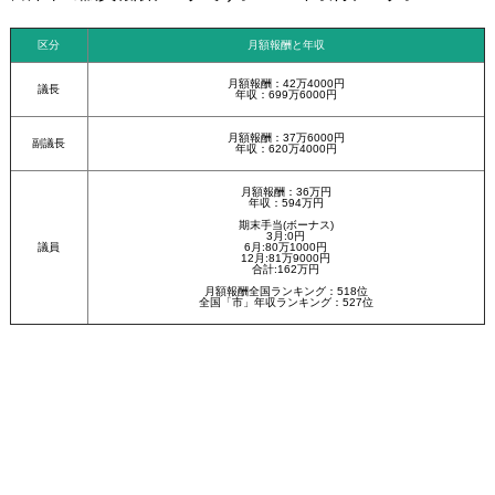
区分
月額報酬と年収
月額報酬：42万4000円
議長
年収：699万6000円
月額報酬：37万6000円
副議長
年収：620万4000円
月額報酬：36万円
年収：594万円
期末手当(ボーナス)
3月:0円
議員
6月:80万1000円
12月:81万9000円
合計:162万円
月額報酬全国ランキング：518位
全国「市」年収ランキング：527位