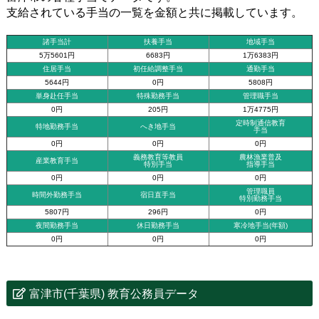
支給されている手当の一覧を金額と共に掲載しています。
諸手当計
扶養手当
地域手当
5万5601円
6683円
1万6383円
住居手当
初任給調整手当
通勤手当
5644円
0円
5808円
単身赴任手当
特殊勤務手当
管理職手当
0円
205円
1万4775円
定時制通信教育
特地勤務手当
へき地手当
手当
0円
0円
0円
義務教育等教員
農林漁業普及
産業教育手当
特別手当
指導手当
0円
0円
0円
管理職員
時間外勤務手当
宿日直手当
特別勤務手当
5807円
296円
0円
夜間勤務手当
休日勤務手当
寒冷地手当(年額)
0円
0円
0円
富津市(千葉県) 教育公務員データ