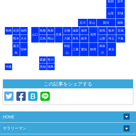
秋田
岩手
山形
宮城
石川
富山
新潟
福島
長崎
佐賀
福岡
島根
鳥取
京都
滋賀
福井
群馬
栃木
茨城
山口
兵庫
長野
熊本
大分
広島
岡山
大阪
奈良
岐阜
山梨
埼玉
千葉
鹿児
和歌
神奈
宮崎
三重
愛知
静岡
東京
島
山
川
愛媛
香川
沖縄
高知
徳島
この記事をシェアする
HOME
サラリーマン