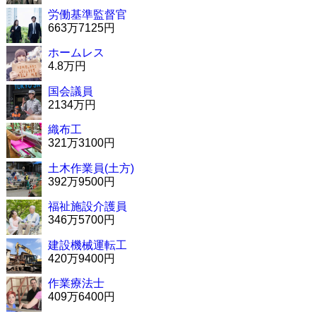
労働基準監督官
663万7125円
ホームレス
4.8万円
国会議員
2134万円
織布工
321万3100円
土木作業員(土方)
392万9500円
福祉施設介護員
346万5700円
建設機械運転工
420万9400円
作業療法士
409万6400円