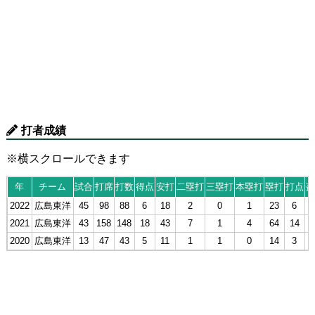
打者成績
※横スクロールできます
年
チーム
試合
打席
打数
得点
安打
二塁打
三塁打
本塁打
塁打
打点
盗
2022
広島東洋
45
98
88
6
18
2
0
1
23
6
2021
広島東洋
43
158
148
18
43
7
1
4
64
14
2020
広島東洋
13
47
43
5
11
1
1
0
14
3