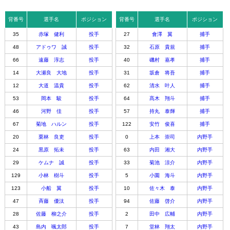
背番号
選手名
ポジション
背番号
選手名
ポジション
35
赤塚 健利
投手
27
會澤 翼
捕手
48
アドゥワ 誠
投手
32
石原 貴規
捕手
66
遠藤 淳志
投手
40
磯村 嘉孝
捕手
14
大瀬良 大地
投手
31
坂倉 将吾
捕手
12
大道 温貴
投手
62
清水 叶人
捕手
53
岡本 駿
投手
64
髙木 翔斗
捕手
46
河野 佳
投手
57
持丸 泰輝
捕手
67
菊地 ハルン
投手
122
安竹 俊喜
捕手
20
栗林 良吏
投手
0
上本 崇司
内野手
24
黒原 拓未
投手
63
内田 湘大
内野手
29
ケムナ 誠
投手
33
菊池 涼介
内野手
129
小林 樹斗
投手
5
小園 海斗
内野手
123
小船 翼
投手
10
佐々木 泰
内野手
47
斉藤 優汰
投手
94
佐藤 啓介
内野手
28
佐藤 柳之介
投手
2
田中 広輔
内野手
43
島内 颯太郎
投手
7
堂林 翔太
内野手