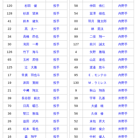
120
杉田 健
投手
58
仲田 侑仁
内野手
128
杉原 望来
投手
54
韮澤 雄也
内野手
41
鈴木 健矢
投手
00
羽月 隆太郎
内野手
22
髙 太一
投手
44
林 晃汰
内野手
34
高橋 昂也
投手
99
二俣 翔一
内野手
30
滝田 一希
投手
127
前川 誠太
内野手
126
竹下 海斗
投手
4
矢野 雅哉
内野手
65
玉村 昇悟
投手
69
山足 達也
内野手
125
辻 大雅
投手
49
渡邉 悠斗
内野手
17
常廣 羽也斗
投手
95
Ｅ．モンテロ
内野手
19
床田 寛樹
投手
130
Ｍ．ラミレス
内野手
21
中﨑 翔太
投手
9
秋山 翔吾
外野手
39
長谷部 銀次
投手
38
宇草 孔基
外野手
70
日髙 暖己
投手
59
大盛 穂
外野手
36
塹江 敦哉
投手
56
久保 修
外野手
26
益田 武尚
投手
52
末包 昇大
外野手
45
松本 竜也
投手
60
田村 俊介
外野手
16
森 翔平
投手
50
中村 健人
外野手