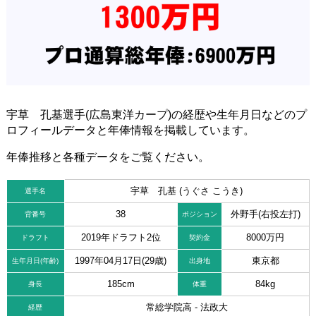
宇草 孔基選手(広島東洋カープ)の経歴や生年月日などのプ
ロフィールデータと年俸情報を掲載しています。
年俸推移と各種データをご覧ください。
宇草 孔基 (うぐさ こうき)
選手名
38
外野手(右投左打)
背番号
ポジション
2019年ドラフト2位
8000万円
ドラフト
契約金
1997年04月17日(29歳)
東京都
生年月日(年齢)
出身地
185cm
84kg
身長
体重
常総学院高 - 法政大
経歴