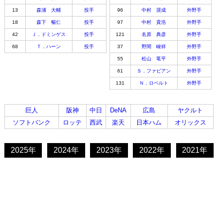
13
森浦 大輔
投手
96
中村 奨成
外野手
18
森下 暢仁
投手
97
中村 貴浩
外野手
42
Ｊ．ドミンゲス
投手
121
名原 典彦
外野手
68
Ｔ．ハーン
投手
37
野間 峻祥
外野手
55
松山 竜平
外野手
61
Ｓ．ファビアン
外野手
131
Ｎ．ロベルト
外野手
巨人
阪神
中日
DeNA
広島
ヤクルト
ソフトバンク
ロッテ
西武
楽天
日本ハム
オリックス
2025年
2024年
2023年
2022年
2021年