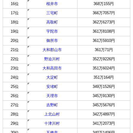
16位
桜井市
368万155円
17位
三宅町
366万7057円
18位
高取町
362万6273円
19位
宇陀市
361万8108円
20位
御所市
361万5910円
21位
大和郡山市
361万71円
22位
野迫川村
352万9226円
23位
大和高田市
351万6024円
24位
大淀町
351万164円
25位
安堵町
349万1526円
26位
天理市
345万9130円
27位
吉野町
345万5676円
28位
上北山村
342万4897円
29位
十津川村
341万2073円
30位
五條市
340万1406円