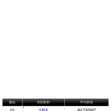
順位
市区町村
平均所得
1位
生駒市
461万8294円