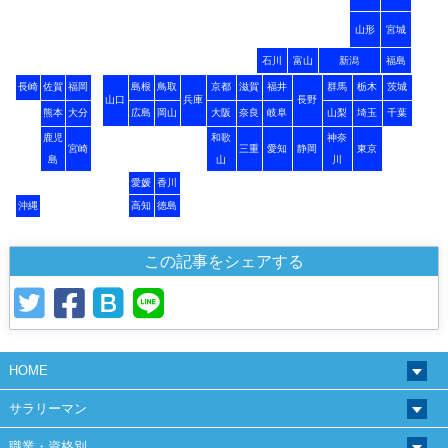
山形
宮城
石川
富山
新潟
福島
長崎
佐賀
福岡
島根
鳥取
京都
滋賀
福井
群馬
栃木
茨城
山口
兵庫
長野
熊本
大分
広島
岡山
大阪
奈良
岐阜
山梨
埼玉
千葉
鹿児
和歌
神奈
宮崎
三重
愛知
静岡
東京
島
山
川
愛媛
香川
沖縄
高知
徳島
この記事をシェアする
HOME
サラリーマン
職業・資格別