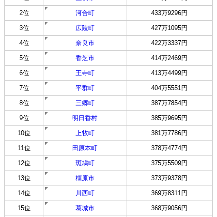
2位
河合町
433万9296円
3位
広陵町
427万1095円
4位
奈良市
422万3337円
5位
香芝市
414万2469円
6位
王寺町
413万4499円
7位
平群町
404万5551円
8位
三郷町
387万7854円
9位
明日香村
385万9695円
10位
上牧町
381万7786円
11位
田原本町
378万4774円
12位
斑鳩町
375万5509円
13位
橿原市
373万9378円
14位
川西町
369万8311円
15位
葛城市
368万9056円