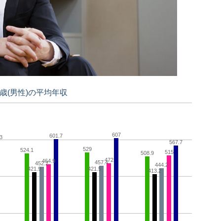
5歳(男性)の平均年収
607
601.7
3
567.7
529
524.1
515
508.9
472
464.9
457.4
452.2
444.2
421.9
421.5
413.2