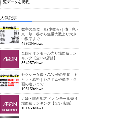
覧データを掲載。
人気記事
数字の単位一覧(少数も)｜億・兆・
京・垓・秭から無量大数より大き
い数字まで
459234views
全国イオンモール売り場面積ラン
キング【全153店舗】
364257views
セクシー女優・AV女優の年収・ギ
ャラ・給料｜システムや単体・企
画の違いまで
105159views
近畿・関西地方 イオンモール売り
場面積ランキング【全37店舗】
101459views