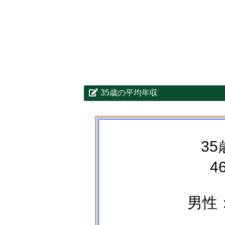
35歳の平均年収
3
4
男性：