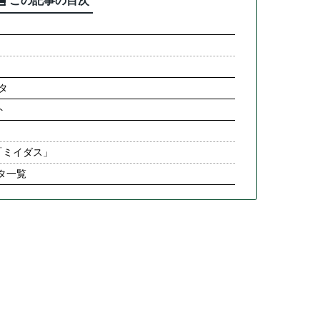
この記事の目次
タ
ト
「ミイダス」
タ一覧