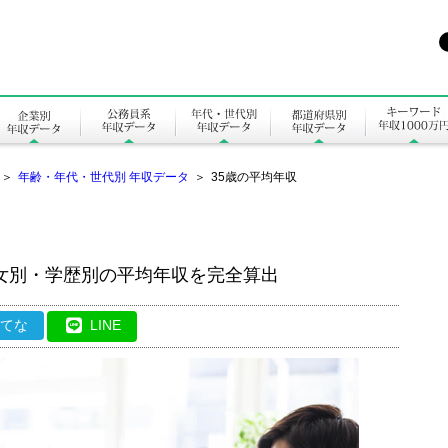
＞
年齢・年代・世代別 年収データ
＞
35歳の平均年収
女別・学歴別の平均年収を完全算出
はてな
LINE