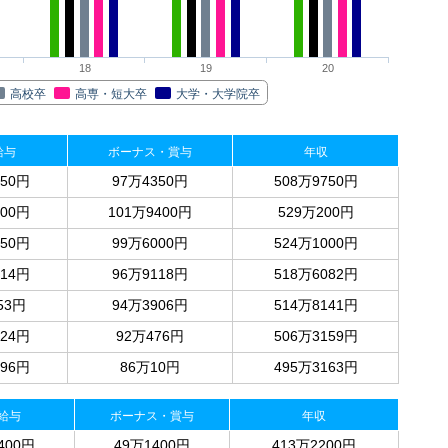
18
19
20
高校卒
高専・短大卒
大学・大学院卒
給与
ボーナス・賞与
年収
950円
97万4350円
508万9750円
900円
101万9400円
529万200円
750円
99万6000円
524万1000円
414円
96万9118円
518万6082円
53円
94万3906円
514万8141円
224円
92万476円
506万3159円
096円
86万10円
495万3163円
給与
ボーナス・賞与
年収
400円
49万1400円
413万2200円