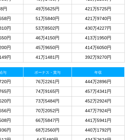
万8円
49万5625円
421万5725円
658円
51万5840円
421万9740円
810円
53万8502円
430万4227円
650円
46万4150円
413万1950円
200円
45万9650円
414万6050円
149円
41万1481円
392万9270円
給与
ボーナス・賞与
年収
720円
76万2261円
444万2896円
765円
74万9165円
457万4341円
620円
73万5484円
452万2924円
656円
70万2052円
447万7924円
508円
66万5847円
441万5941円
936円
68万2560円
440万1792円
512円
64万480円
434万2624円