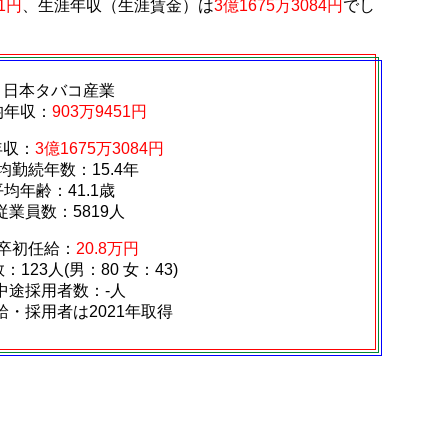
51円
、生涯年収（生涯賃金）は
3億1675万3084円
でし
日本タバコ産業
均年収：
903万9451円
年収：
3億1675万3084円
均勤続年数：15.4年
平均年齢：41.1歳
従業員数：5819人
卒初任給：
20.8万円
123人(男：80 女：43)
中途採用者数：‐人
給・採用者は2021年取得