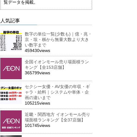
覧データを掲載。
人気記事
数字の単位一覧(少数も)｜億・兆・
京・垓・秭から無量大数より大き
い数字まで
459430views
全国イオンモール売り場面積ラン
キング【全153店舗】
365799views
セクシー女優・AV女優の年収・ギ
ャラ・給料｜システムや単体・企
画の違いまで
105215views
近畿・関西地方 イオンモール売り
場面積ランキング【全37店舗】
101745views