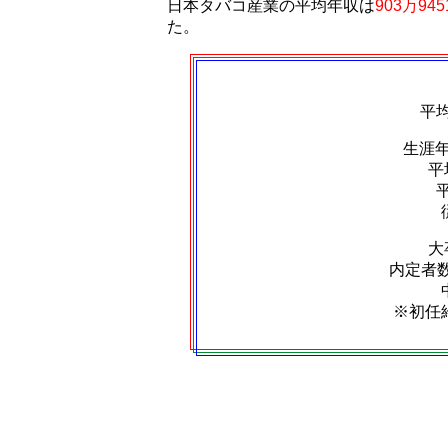
日本タバコ産業の平均年収は
903万94
た。
平
生涯
平
大
内定者数：
※初任