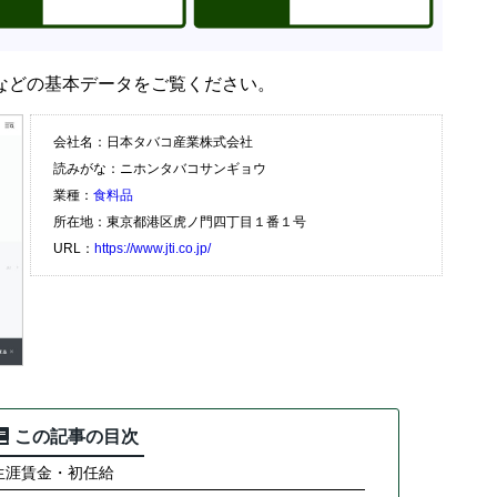
などの基本データをご覧ください。
会社名：日本タバコ産業株式会社
読みがな：ニホンタバコサンギョウ
業種：
食料品
所在地：東京都港区虎ノ門四丁目１番１号
URL：
https://www.jti.co.jp/
この記事の目次
生涯賃金・初任給