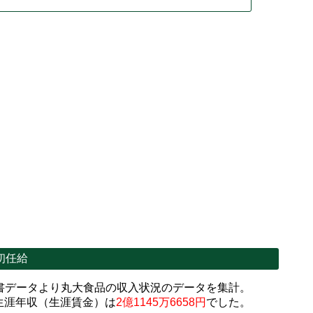
初任給
書データより丸大食品の収入状況のデータを集計。
生涯年収（生涯賃金）は
2億1145万6658円
でした。