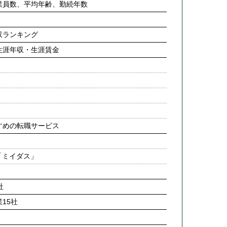
業員数、平均年齢、勤続年数
収ランキング
生涯年収・生涯賃金
すめの転職サービス
「ミイダス」
社
15社