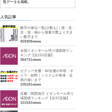
覧データを掲載。
人気記事
数字の単位一覧(少数も)｜億・兆・
京・垓・秭から無量大数より大き
い数字まで
459309views
全国イオンモール売り場面積ラン
キング【全153店舗】
364731views
セクシー女優・AV女優の年収・ギ
ャラ・給料｜システムや単体・企
画の違いまで
105181views
近畿・関西地方 イオンモール売り
場面積ランキング【全37店舗】
101542views