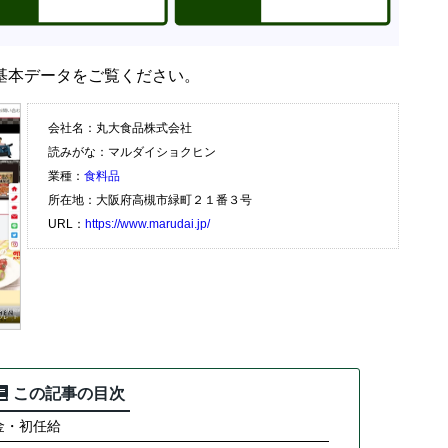
基本データをご覧ください。
会社名：丸大食品株式会社
読みがな：マルダイショクヒン
業種：
食料品
所在地：大阪府高槻市緑町２１番３号
URL：
https://www.marudai.jp/
この記事の目次
金・初任給