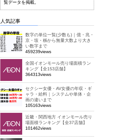
覧データを掲載。
人気記事
数字の単位一覧(少数も)｜億・兆・
京・垓・秭から無量大数より大き
い数字まで
459239views
全国イオンモール売り場面積ラン
キング【全153店舗】
364313views
セクシー女優・AV女優の年収・ギ
ャラ・給料｜システムや単体・企
画の違いまで
105163views
近畿・関西地方 イオンモール売り
場面積ランキング【全37店舗】
101462views