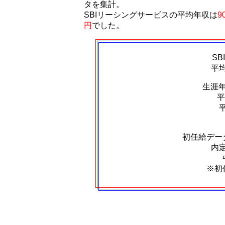
タを集計。
SBIリーシングサービスの平均年収は
9
円
でした。
S
平
生涯
平
初任給デー
内定
※初