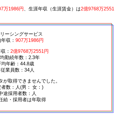
07万1986円
、生涯年収（生涯賃金）は
2億9768万2551
BIリーシングサービス
均年収：
907万1986円
年収：
2億9768万2551円
均勤続年数：2.3年
平均年齢：44.8歳
従業員数：34人
タが取得できませんでした。
者数：人(男： 女：)
中途採用者数：人
任給・採用者は年取得