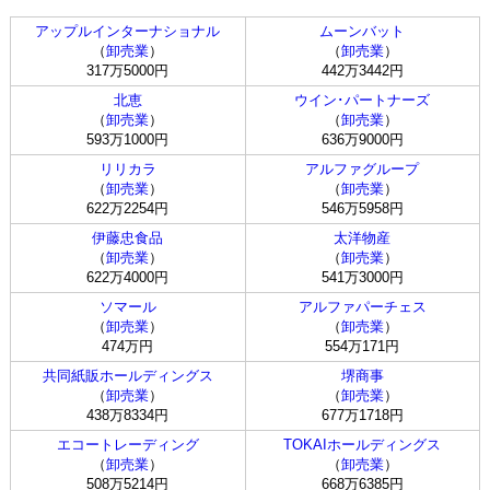
アップルインターナショナル
ムーンバット
（
卸売業
）
（
卸売業
）
317万5000円
442万3442円
北恵
ウイン･パートナーズ
（
卸売業
）
（
卸売業
）
593万1000円
636万9000円
リリカラ
アルファグループ
（
卸売業
）
（
卸売業
）
622万2254円
546万5958円
伊藤忠食品
太洋物産
（
卸売業
）
（
卸売業
）
622万4000円
541万3000円
ソマール
アルファパーチェス
（
卸売業
）
（
卸売業
）
474万円
554万171円
共同紙販ホールディングス
堺商事
（
卸売業
）
（
卸売業
）
438万8334円
677万1718円
エコートレーディング
TOKAIホールディングス
（
卸売業
）
（
卸売業
）
508万5214円
668万6385円