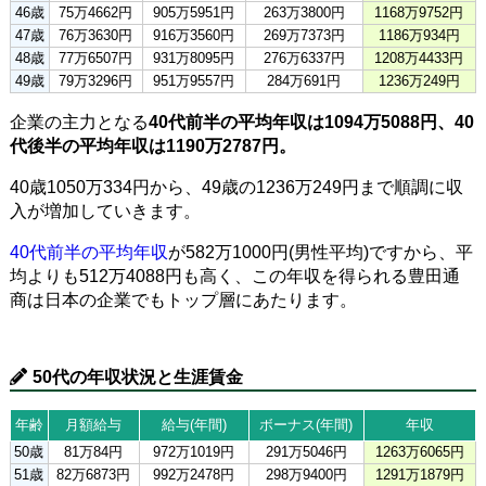
46歳
75万4662円
905万5951円
263万3800円
1168万9752円
47歳
76万3630円
916万3560円
269万7373円
1186万934円
48歳
77万6507円
931万8095円
276万6337円
1208万4433円
49歳
79万3296円
951万9557円
284万691円
1236万249円
企業の主力となる
40代前半の平均年収は1094万5088円、40
代後半の平均年収は1190万2787円。
40歳1050万334円から、49歳の1236万249円まで順調に収
入が増加していきます。
40代前半の平均年収
が582万1000円(男性平均)ですから、平
均よりも512万4088円も高く、この年収を得られる豊田通
商は日本の企業でもトップ層にあたります。
50代の年収状況と生涯賃金
年齢
月額給与
給与(年間)
ボーナス(年間)
年収
50歳
81万84円
972万1019円
291万5046円
1263万6065円
51歳
82万6873円
992万2478円
298万9400円
1291万1879円