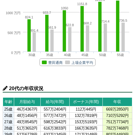
1151.8
1050
933.7
1000 万円
824.1
736.5
714.4
668.2
622.8
561.9
491.4
500 万円
0 万円
30歳
35歳
40歳
45歳
50歳
55歳
豊田通商
上場企業平均
20代の年収状況
年齢
月額給与
給与(年間)
ボーナス(年間)
年収
25歳
46万4367円
557万2404円
112万445円
669万2850円
26歳
48万1456円
577万7472円
132万7819円
710万5292円
27歳
49万8545円
598万2542円
153万5193円
751万7734円
28歳
51万3652円
616万3833円
166万3635円
782万7468円
29歳
52万6778円
632万1345円
171万3148円
803万4493円