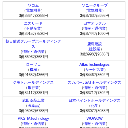
ワコム
ソニーグループ
（
電気機器
）
（
電気機器
）
3億8864万2288円
3億8763万5986円
エスリード
日本オラクル
（
不動産業
）
（
情報・通信業
）
3億8915万7520円
3億8744万1090円
朝日放送グループホールディング
鹿島建設
ス
（
建設業
）
（
情報・通信業
）
3億8998万9536円
3億8696万3681円
ローツェ
AtlasTechnologies
（
機械
）
（
サービス業
）
3億9165万4366円
3億8446万3602円
ジモトホールディングス
スカパーJSATホールディングス
（
銀行業
）
（
情報・通信業
）
3億8411万3351円
3億8371万7302円
武田薬品工業
日本ペイントホールディングス
（
医薬品
）
（
化学
）
3億9308万6788円
3億8307万8038円
PKSHATechnology
WOWOW
（
情報・通信業
）
（
情報・通信業
）