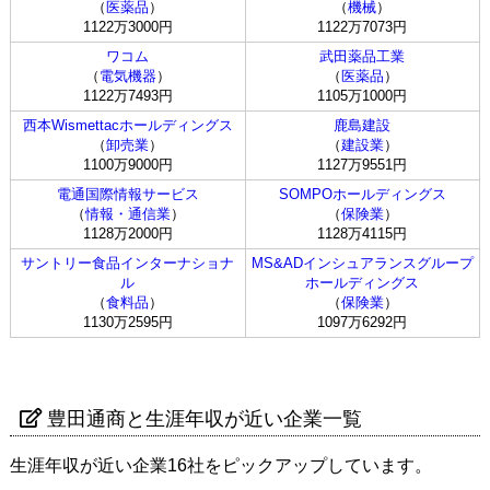
（
医薬品
）
（
機械
）
1122万3000円
1122万7073円
ワコム
武田薬品工業
（
電気機器
）
（
医薬品
）
1122万7493円
1105万1000円
西本Wismettacホールディングス
鹿島建設
（
卸売業
）
（
建設業
）
1100万9000円
1127万9551円
電通国際情報サービス
SOMPOホールディングス
（
情報・通信業
）
（
保険業
）
1128万2000円
1128万4115円
サントリー食品インターナショナ
MS&ADインシュアランスグループ
ル
ホールディングス
（
食料品
）
（
保険業
）
1130万2595円
1097万6292円
豊田通商と生涯年収が近い企業一覧
生涯年収が近い企業16社をピックアップしています。