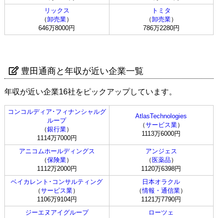
リックス
トミタ
（
卸売業
）
（
卸売業
）
646万8000円
786万2280円
豊田通商と年収が近い企業一覧
年収が近い企業16社をピックアップしています。
コンコルディア･フィナンシャルグ
AtlasTechnologies
ループ
（
サービス業
）
（
銀行業
）
1113万6000円
1114万7000円
アニコムホールディングス
アンジェス
（
保険業
）
（
医薬品
）
1112万2000円
1120万6398円
ベイカレント･コンサルティング
日本オラクル
（
サービス業
）
（
情報・通信業
）
1106万9104円
1121万7790円
ジーエヌアイグループ
ローツェ