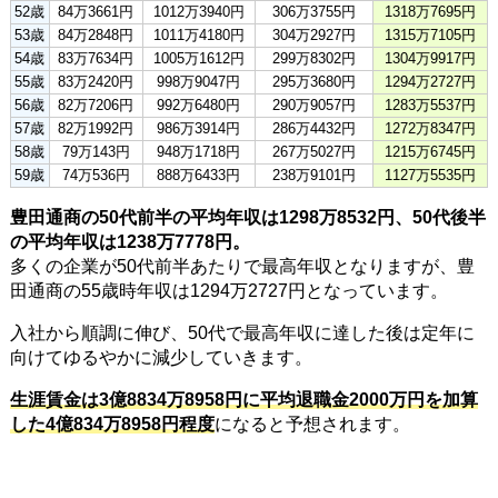
52歳
84万3661円
1012万3940円
306万3755円
1318万7695円
53歳
84万2848円
1011万4180円
304万2927円
1315万7105円
54歳
83万7634円
1005万1612円
299万8302円
1304万9917円
55歳
83万2420円
998万9047円
295万3680円
1294万2727円
56歳
82万7206円
992万6480円
290万9057円
1283万5537円
57歳
82万1992円
986万3914円
286万4432円
1272万8347円
58歳
79万143円
948万1718円
267万5027円
1215万6745円
59歳
74万536円
888万6433円
238万9101円
1127万5535円
豊田通商の50代前半の平均年収は1298万8532円、50代後半
の平均年収は1238万7778円。
多くの企業が50代前半あたりで最高年収となりますが、豊
田通商の55歳時年収は1294万2727円となっています。
入社から順調に伸び、50代で最高年収に達した後は定年に
向けてゆるやかに減少していきます。
生涯賃金は3億8834万8958円に平均退職金2000万円を加算
した4億834万8958円程度
になると予想されます。