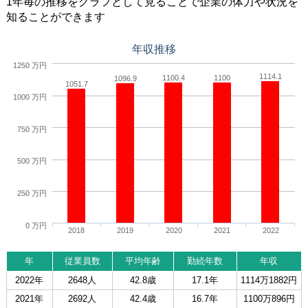
1年毎の推移をグラフとして見ることで企業の体力や状況を
知ることができます
年収推移
1250 万円
1114.1
1100.4
1100
1096.9
1051.7
1000 万円
750 万円
500 万円
250 万円
0 万円
2018
2019
2020
2021
2022
年
従業員数
平均年齢
勤続年数
年収
2022年
2648人
42.8歳
17.1年
1114万1882円
2021年
2692人
42.4歳
16.7年
1100万896円