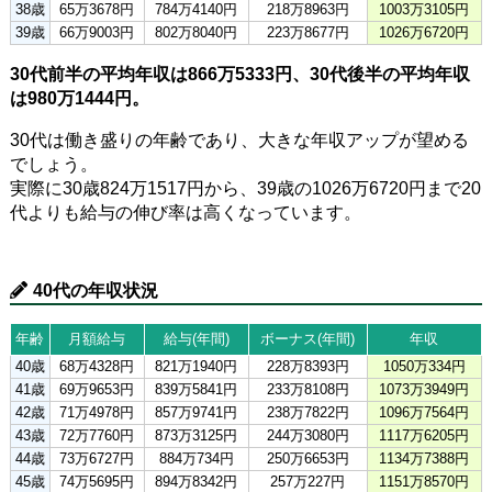
38歳
65万3678円
784万4140円
218万8963円
1003万3105円
39歳
66万9003円
802万8040円
223万8677円
1026万6720円
30代前半の平均年収は866万5333円、30代後半の平均年収
は980万1444円。
30代は働き盛りの年齢であり、大きな年収アップが望める
でしょう。
実際に30歳824万1517円から、39歳の1026万6720円まで20
代よりも給与の伸び率は高くなっています。
40代の年収状況
年齢
月額給与
給与(年間)
ボーナス(年間)
年収
40歳
68万4328円
821万1940円
228万8393円
1050万334円
41歳
69万9653円
839万5841円
233万8108円
1073万3949円
42歳
71万4978円
857万9741円
238万7822円
1096万7564円
43歳
72万7760円
873万3125円
244万3080円
1117万6205円
44歳
73万6727円
884万734円
250万6653円
1134万7388円
45歳
74万5695円
894万8342円
257万227円
1151万8570円