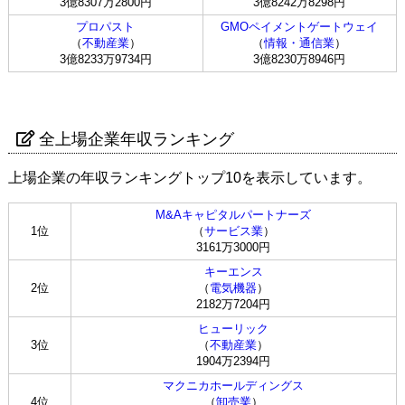
3億8307万2800円
3億8242万8298円
プロパスト
GMOペイメントゲートウェイ
（
不動産業
）
（
情報・通信業
）
3億8233万9734円
3億8230万8946円
全上場企業年収ランキング
上場企業の年収ランキングトップ10を表示しています。
M&Aキャピタルパートナーズ
1位
（
サービス業
）
3161万3000円
キーエンス
2位
（
電気機器
）
2182万7204円
ヒューリック
3位
（
不動産業
）
1904万2394円
マクニカホールディングス
4位
（
卸売業
）