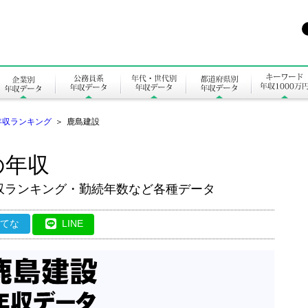
年収ランキング
＞
鹿島建設
の年収
収ランキング・勤続年数など各種データ
はてな
LINE