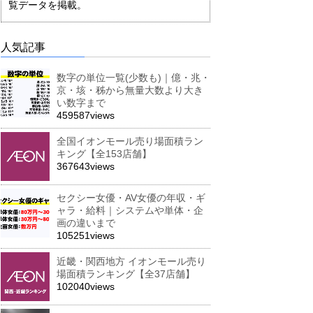
覧データを掲載。
人気記事
数字の単位一覧(少数も)｜億・兆・
京・垓・秭から無量大数より大き
い数字まで
459587views
全国イオンモール売り場面積ラン
キング【全153店舗】
367643views
セクシー女優・AV女優の年収・ギ
ャラ・給料｜システムや単体・企
画の違いまで
105251views
近畿・関西地方 イオンモール売り
場面積ランキング【全37店舗】
102040views