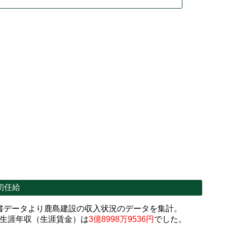
初任給
書データより鹿島建設の収入状況のデータを集計。
生涯年収（生涯賃金）は
3億8998万9536円
でした。