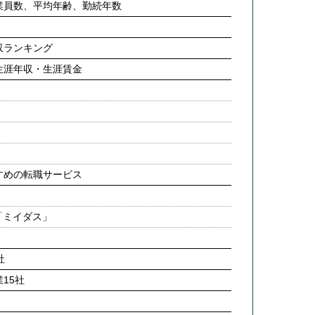
業員数、平均年齢、勤続年数
収ランキング
生涯年収・生涯賃金
すめの転職サービス
「ミイダス」
社
15社