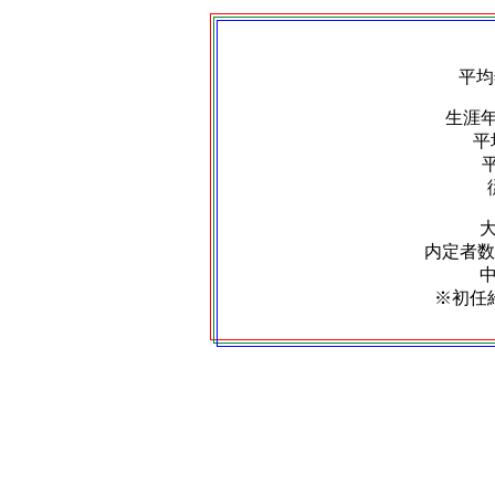
平均
生涯
平
内定者数：
※初任