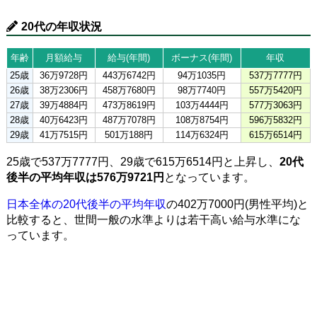
20代の年収状況
年齢
月額給与
給与(年間)
ボーナス(年間)
年収
25歳
36万9728円
443万6742円
94万1035円
537万7777円
26歳
38万2306円
458万7680円
98万7740円
557万5420円
27歳
39万4884円
473万8619円
103万4444円
577万3063円
28歳
40万6423円
487万7078円
108万8754円
596万5832円
29歳
41万7515円
501万188円
114万6324円
615万6514円
25歳で537万7777円、29歳で615万6514円と上昇し、
20代
後半の平均年収は576万9721円
となっています。
日本全体の20代後半の平均年収
の402万7000円(男性平均)と
比較すると、世間一般の水準よりは若干高い給与水準にな
っています。