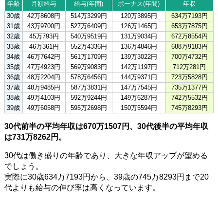
年齢
月額給与
給与(年間)
ボーナス(年間)
年収
30歳
42万8608円
514万3299円
120万3895円
634万7193円
31歳
43万9700円
527万6409円
126万1465円
653万7875円
32歳
45万793円
540万9519円
131万9034円
672万8554円
33歳
46万361円
552万4336円
136万4846円
688万9183円
34歳
46万7642円
561万1709円
139万3022円
700万4732円
35歳
47万4923円
569万9083円
142万1197円
712万281円
36歳
48万2204円
578万6456円
144万9371円
723万5828円
37歳
48万9485円
587万3831円
147万7545円
735万1377円
38歳
49万4103円
592万9244円
149万6287円
742万5532円
39歳
49万6058円
595万2698円
150万5594円
745万8293円
30代前半の平均年収は670万1507円、30代後半の平均年収
は731万8262円。
30代は働き盛りの年齢であり、大きな年収アップが望める
でしょう。
実際に30歳634万7193円から、39歳の745万8293円まで20
代よりも給与の伸び率は高くなっています。