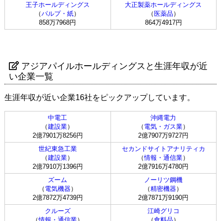
王子ホールディングス
大正製薬ホールディングス
（
パルプ・紙
）
（
医薬品
）
858万7968円
864万4917円
アジアパイルホールディングスと生涯年収が近
い企業一覧
生涯年収が近い企業16社をピックアップしています。
中電工
沖縄電力
（
建設業
）
（
電気・ガス業
）
2億7901万8256円
2億7907万9727円
世紀東急工業
セカンドサイトアナリティカ
（
建設業
）
（
情報・通信業
）
2億7910万1396円
2億7916万4780円
ズーム
ノーリツ鋼機
（
電気機器
）
（
精密機器
）
2億7872万4739円
2億7871万9190円
クルーズ
江崎グリコ
（
情報・通信業
）
（
食料品
）