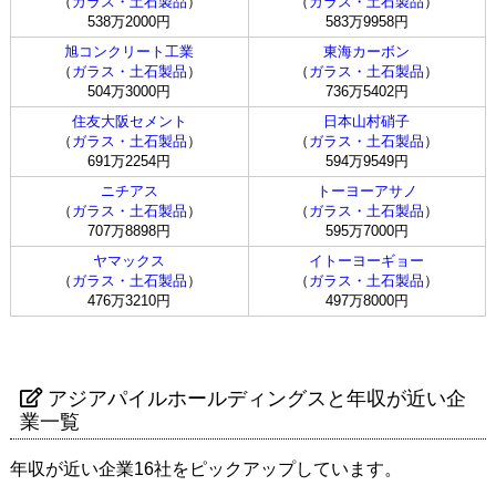
（
ガラス・土石製品
）
（
ガラス・土石製品
）
538万2000円
583万9958円
旭コンクリート工業
東海カーボン
（
ガラス・土石製品
）
（
ガラス・土石製品
）
504万3000円
736万5402円
住友大阪セメント
日本山村硝子
（
ガラス・土石製品
）
（
ガラス・土石製品
）
691万2254円
594万9549円
ニチアス
トーヨーアサノ
（
ガラス・土石製品
）
（
ガラス・土石製品
）
707万8898円
595万7000円
ヤマックス
イトーヨーギョー
（
ガラス・土石製品
）
（
ガラス・土石製品
）
476万3210円
497万8000円
アジアパイルホールディングスと年収が近い企
業一覧
年収が近い企業16社をピックアップしています。