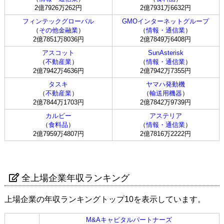
2億7926万262円
2億7931万6632円
フィンテックグローバル
GMOインターネットグループ
（
その他金融業
）
（
情報・通信業
）
2億7851万8036円
2億7849万6408円
アスコット
SunAsterisk
（
不動産業
）
（
情報・通信業
）
2億7942万4636円
2億7942万7355円
タスキ
ヤマハ発動機
（
不動産業
）
（
輸送用機器
）
2億7844万1703円
2億7842万9739円
カルビー
アステリア
（
食料品
）
（
情報・通信業
）
2億7959万4807円
2億7816万2222円
全上場企業年収ランキング
上場企業の年収ランキングトップ10を表示しています。
M&Aキャピタルパートナーズ