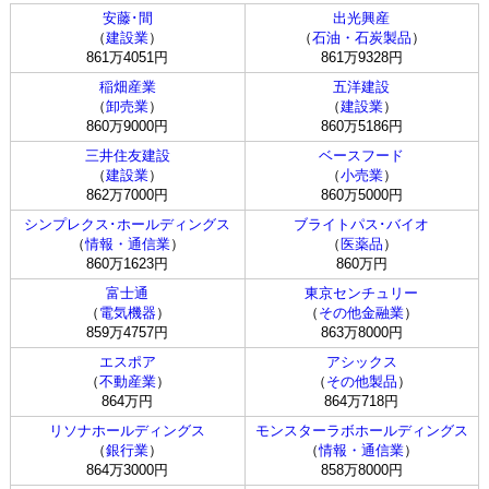
安藤･間
出光興産
（
建設業
）
（
石油・石炭製品
）
861万4051円
861万9328円
稲畑産業
五洋建設
（
卸売業
）
（
建設業
）
860万9000円
860万5186円
三井住友建設
ベースフード
（
建設業
）
（
小売業
）
862万7000円
860万5000円
シンプレクス･ホールディングス
ブライトパス･バイオ
（
情報・通信業
）
（
医薬品
）
860万1623円
860万円
富士通
東京センチュリー
（
電気機器
）
（
その他金融業
）
859万4757円
863万8000円
エスポア
アシックス
（
不動産業
）
（
その他製品
）
864万円
864万718円
リソナホールディングス
モンスターラボホールディングス
（
銀行業
）
（
情報・通信業
）
864万3000円
858万8000円