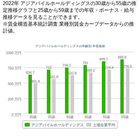
2022年 アジアパイルホールディングスの30歳から55歳の推
定推移グラフと25歳から59歳までの年収・ボーナス・給与
推移データを見ることができます。
※賃金構造基本統計調査 業種別賃金カーブデータからの推
計値。
アジアパイルホールディングスの年齢別 年収推移
1000 万円
880.8
849.7
791
749.1
736.5
712
714.4
750 万円
668.2
634.7
622.8
561.9
491.4
500 万円
250 万円
0 万円
30歳
35歳
40歳
45歳
50歳
55歳
アジアパイルホールディングス
上場企業平均