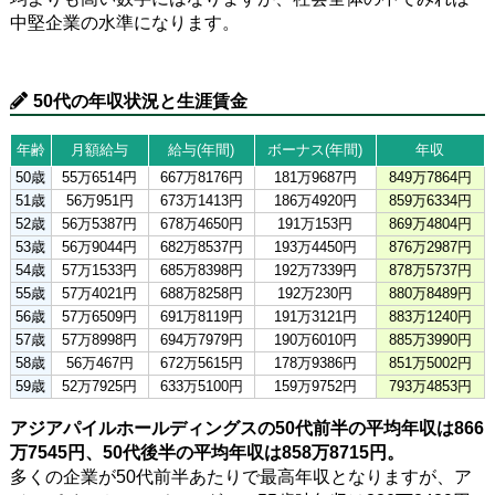
中堅企業の水準になります。
50代の年収状況と生涯賃金
年齢
月額給与
給与(年間)
ボーナス(年間)
年収
50歳
55万6514円
667万8176円
181万9687円
849万7864円
51歳
56万951円
673万1413円
186万4920円
859万6334円
52歳
56万5387円
678万4650円
191万153円
869万4804円
53歳
56万9044円
682万8537円
193万4450円
876万2987円
54歳
57万1533円
685万8398円
192万7339円
878万5737円
55歳
57万4021円
688万8258円
192万230円
880万8489円
56歳
57万6509円
691万8119円
191万3121円
883万1240円
57歳
57万8998円
694万7979円
190万6010円
885万3990円
58歳
56万467円
672万5615円
178万9386円
851万5002円
59歳
52万7925円
633万5100円
159万9752円
793万4853円
アジアパイルホールディングスの50代前半の平均年収は866
万7545円、50代後半の平均年収は858万8715円。
多くの企業が50代前半あたりで最高年収となりますが、ア