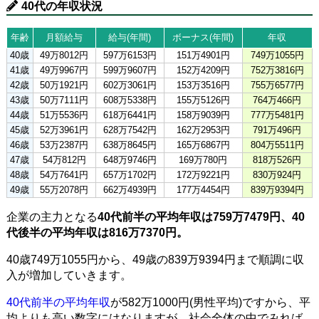
40代の年収状況
年齢
月額給与
給与(年間)
ボーナス(年間)
年収
40歳
49万8012円
597万6153円
151万4901円
749万1055円
41歳
49万9967円
599万9607円
152万4209円
752万3816円
42歳
50万1921円
602万3061円
153万3516円
755万6577円
43歳
50万7111円
608万5338円
155万5126円
764万466円
44歳
51万5536円
618万6441円
158万9039円
777万5481円
45歳
52万3961円
628万7542円
162万2953円
791万496円
46歳
53万2387円
638万8645円
165万6867円
804万5511円
47歳
54万812円
648万9746円
169万780円
818万526円
48歳
54万7641円
657万1702円
172万9221円
830万924円
49歳
55万2078円
662万4939円
177万4454円
839万9394円
企業の主力となる
40代前半の平均年収は759万7479円、40
代後半の平均年収は816万7370円。
40歳749万1055円から、49歳の839万9394円まで順調に収
入が増加していきます。
40代前半の平均年収
が582万1000円(男性平均)ですから、平
均よりも高い数字にはなりますが、社会全体の中でみれば