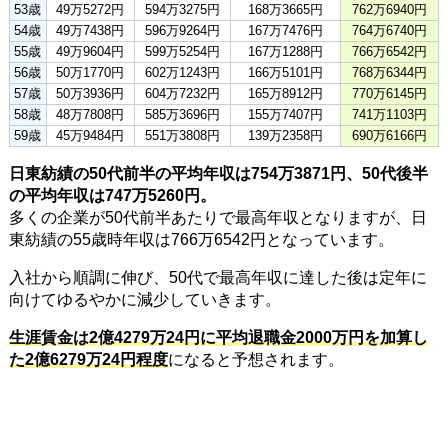
53歳
49万5272円
594万3275円
168万3665円
762万6940円
54歳
49万7438円
596万9264円
167万7476円
764万6740円
55歳
49万9604円
599万5254円
167万1288円
766万6542円
56歳
50万1770円
602万1243円
166万5101円
768万6344円
57歳
50万3936円
604万7232円
165万8912円
770万6145円
58歳
48万7808円
585万3696円
155万7407円
741万1103円
59歳
45万9484円
551万3808円
139万2358円
690万6166円
日東紡績の50代前半の平均年収は754万3871円、50代後半
の平均年収は747万5260円。
多くの企業が50代前半あたりで最高年収となりますが、日
東紡績の55歳時年収は766万6542円となっています。
入社から順調に伸び、50代で最高年収に達した後は定年に
向けてゆるやかに減少していきます。
生涯賃金は2億4279万24円に平均退職金2000万円を加算し
た2億6279万24円程度
になると予想されます。