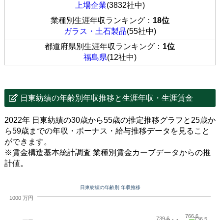
上場企業
(3832社中)
業種別生涯年収ランキング：
18位
ガラス・土石製品
(55社中)
都道府県別生涯年収ランキング：
1位
福島県
(12社中)
日東紡績の年齢別年収推移と生涯年収・生涯賃金
2022年 日東紡績の30歳から55歳の推定推移グラフと25歳か
ら59歳までの年収・ボーナス・給与推移データを見ること
ができます。
※賃金構造基本統計調査 業種別賃金カーブデータからの推
計値。
日東紡績の年齢別 年収推移
1000 万円
766.6
739.6
736.5