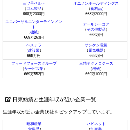
三ツ星ベルト
オエノンホールディングス
（
ゴム製品
）
（
食料品
）
668万2000円
668万2000円
ユニバーサルエンターテインメン
アールシーコア
ト
（
その他製品
）
（
機械
）
668万円
669万263円
ベステラ
サンケン電気
（
建設業
）
（
電気機器
）
668万円
668万円
フィードフォースグループ
三精テクノロジーズ
（
サービス業
）
（
機械
）
669万552円
669万1000円
日東紡績と生涯年収が近い企業一覧
生涯年収が近い企業16社をピックアップしています。
昭和産業
ハピネット
（
食料品
）
（
卸売業
）