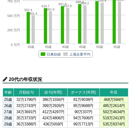
714.4
750 万円
688.4
668.2
651.9
622.8
619.7
561.9
552.4
491.4
500 万円
250 万円
0 万円
30歳
35歳
40歳
45歳
50歳
55歳
日東紡績
上場企業平均
20代の年収状況
年齢
月額給与
給与(年間)
ボーナス(年間)
年収
25歳
32万1796円
386万1556円
81万9038円
468万594円
26歳
33万2743円
399万2926円
85万9688円
485万2614円
27歳
34万3691円
412万4297円
90万337円
502万4634円
28歳
35万3733円
424万4806円
94万7606円
519万2413円
29歳
36万3388円
436万659円
99万7713円
535万8374円