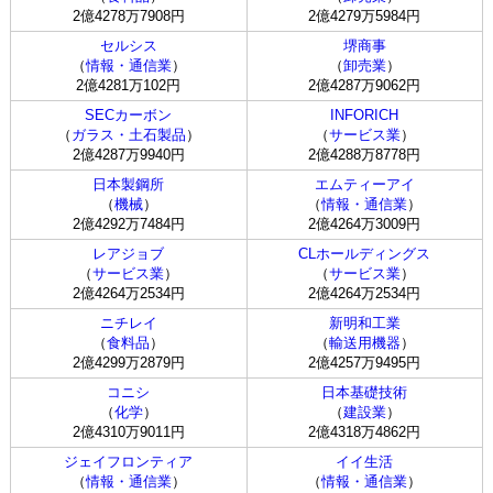
2億4278万7908円
2億4279万5984円
セルシス
堺商事
（
情報・通信業
）
（
卸売業
）
2億4281万102円
2億4287万9062円
SECカーボン
INFORICH
（
ガラス・土石製品
）
（
サービス業
）
2億4287万9940円
2億4288万8778円
日本製鋼所
エムティーアイ
（
機械
）
（
情報・通信業
）
2億4292万7484円
2億4264万3009円
レアジョブ
CLホールディングス
（
サービス業
）
（
サービス業
）
2億4264万2534円
2億4264万2534円
ニチレイ
新明和工業
（
食料品
）
（
輸送用機器
）
2億4299万2879円
2億4257万9495円
コニシ
日本基礎技術
（
化学
）
（
建設業
）
2億4310万9011円
2億4318万4862円
ジェイフロンティア
イイ生活
（
情報・通信業
）
（
情報・通信業
）