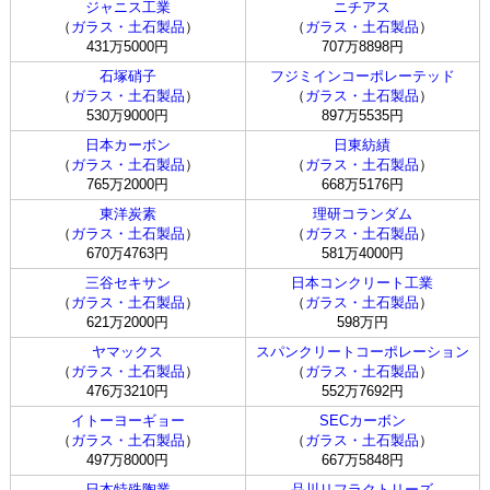
ジャニス工業
ニチアス
（
ガラス・土石製品
）
（
ガラス・土石製品
）
431万5000円
707万8898円
石塚硝子
フジミインコーポレーテッド
（
ガラス・土石製品
）
（
ガラス・土石製品
）
530万9000円
897万5535円
日本カーボン
日東紡績
（
ガラス・土石製品
）
（
ガラス・土石製品
）
765万2000円
668万5176円
東洋炭素
理研コランダム
（
ガラス・土石製品
）
（
ガラス・土石製品
）
670万4763円
581万4000円
三谷セキサン
日本コンクリート工業
（
ガラス・土石製品
）
（
ガラス・土石製品
）
621万2000円
598万円
ヤマックス
スパンクリートコーポレーション
（
ガラス・土石製品
）
（
ガラス・土石製品
）
476万3210円
552万7692円
イトーヨーギョー
SECカーボン
（
ガラス・土石製品
）
（
ガラス・土石製品
）
497万8000円
667万5848円
日本特殊陶業
品川リフラクトリーズ