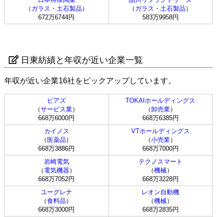
（
ガラス・土石製品
）
（
ガラス・土石製品
）
672万6744円
583万9958円
日東紡績と年収が近い企業一覧
年収が近い企業16社をピックアップしています。
ピアズ
TOKAIホールディングス
（
サービス業
）
（
卸売業
）
668万6000円
668万6385円
カイノス
VTホールディングス
（
医薬品
）
（
小売業
）
668万3886円
668万7000円
岩崎電気
テクノスマート
（
電気機器
）
（
機械
）
668万7052円
668万3228円
ユーグレナ
レオン自動機
（
食料品
）
（
機械
）
668万3000円
668万2835円