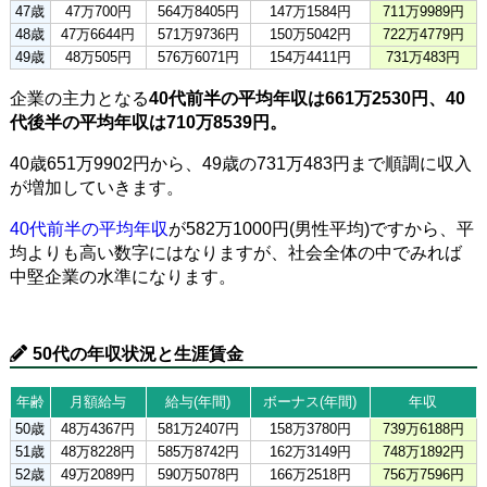
47歳
47万700円
564万8405円
147万1584円
711万9989円
48歳
47万6644円
571万9736円
150万5042円
722万4779円
49歳
48万505円
576万6071円
154万4411円
731万483円
企業の主力となる
40代前半の平均年収は661万2530円、40
代後半の平均年収は710万8539円。
40歳651万9902円から、49歳の731万483円まで順調に収入
が増加していきます。
40代前半の平均年収
が582万1000円(男性平均)ですから、平
均よりも高い数字にはなりますが、社会全体の中でみれば
中堅企業の水準になります。
50代の年収状況と生涯賃金
年齢
月額給与
給与(年間)
ボーナス(年間)
年収
50歳
48万4367円
581万2407円
158万3780円
739万6188円
51歳
48万8228円
585万8742円
162万3149円
748万1892円
52歳
49万2089円
590万5078円
166万2518円
756万7596円