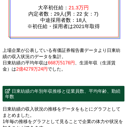
大卒初任給：
21.3万円
内定者数：29人(男：22 女：7)
中途採用者数：18人
※初任給・採用者は2021年取得
上場企業が公表している有価証券報告書データより日東紡
績の収入状況のデータを集計。
日東紡績の平均年収は
668万5176円
、生涯年収（生涯賃
金）は
2億4279万24円
でした。
日東紡績の年別年収推移と従業員数、平均年齢、勤続
年数
日東紡績の収入状況の推移をデータをもとにグラフとして
まとめました。
1年毎の推移をグラフとして見ることで企業の体力や状況を