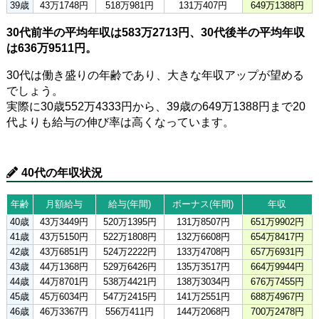
39歳
43万1748円
518万981円
131万407円
649万1388円
30代前半の平均年収は583万2713円、30代後半の平均年収
は636万9511円。
30代は働き盛りの年齢であり、大きな年収アップが望める
でしょう。
実際に30歳552万4333円から、39歳の649万1388円まで20
代よりも給与の伸び率は高くなっています。
40代の年収状況
年齢
月額給与
給与(年間)
ボーナス(年間)
年収
40歳
43万3449円
520万1395円
131万8507円
651万9902円
41歳
43万5150円
522万1808円
132万6608円
654万8417円
42歳
43万6851円
524万2222円
133万4708円
657万6931円
43歳
44万1368円
529万6426円
135万3517円
664万9944円
44歳
44万8701円
538万4421円
138万3034円
676万7455円
45歳
45万6034円
547万2415円
141万2551円
688万4967円
46歳
46万3367円
556万411円
144万2068円
700万2478円