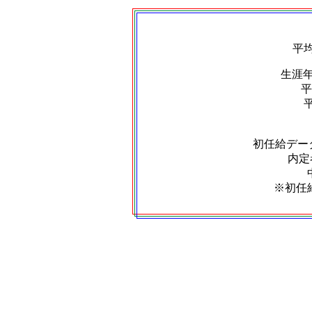
平
生涯
平
初任給デー
内定者
※初任