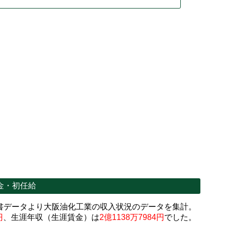
金・初任給
書データより大阪油化工業の収入状況のデータを集計。
円
、生涯年収（生涯賃金）は
2億1138万7984円
でした。