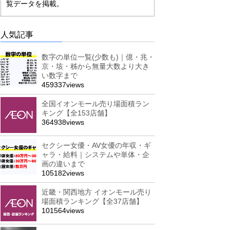
覧データを掲載。
人気記事
数字の単位一覧(少数も)｜億・兆・
京・垓・秭から無量大数より大き
い数字まで
459337views
全国イオンモール売り場面積ラン
キング【全153店舗】
364938views
セクシー女優・AV女優の年収・ギ
ャラ・給料｜システムや単体・企
画の違いまで
105182views
近畿・関西地方 イオンモール売り
場面積ランキング【全37店舗】
101564views