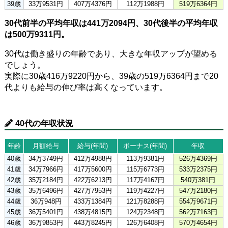
39歳
33万9531円
407万4376円
112万1988円
519万6364円
30代前半の平均年収は441万2094円、30代後半の平均年収
は500万9311円。
30代は働き盛りの年齢であり、大きな年収アップが望める
でしょう。
実際に30歳416万9220円から、39歳の519万6364円まで20
代よりも給与の伸び率は高くなっています。
40代の年収状況
年齢
月額給与
給与(年間)
ボーナス(年間)
年収
40歳
34万3749円
412万4988円
113万9381円
526万4369円
41歳
34万7966円
417万5600円
115万6773円
533万2375円
42歳
35万2184円
422万6213円
117万4167円
540万381円
43歳
35万6496円
427万7953円
119万4227円
547万2180円
44歳
36万948円
433万1384円
121万8288円
554万9671円
45歳
36万5401円
438万4815円
124万2348円
562万7163円
46歳
36万9853円
443万8245円
126万6408円
570万4654円