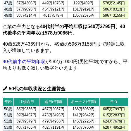
47歳
37万4306円
449万1676円
129万469円
578万2145円
48歳
37万9093円
454万9121円
131万9191円
586万8313円
49歳
38万4214円
461万579円
135万2575円
596万3155円
企業の主力となる
40代前半の平均年収は540万3795円、40
代後半の平均年収は578万9086円。
40歳526万4369円から、49歳の596万3155円まで順調に収
入が増加していきます。
40代前半の平均年収
が582万1000円(男性平均)ですから、平
均よりも低く寂しい数字といえます。
50代の年収状況と生涯賃金
年齢
月額給与
給与(年間)
ボーナス(年間)
年収
50歳
38万9336円
467万2037円
138万5959円
605万7997円
51歳
39万4457円
473万3495円
141万9342円
615万2837円
52歳
39万9579円
479万4953円
145万2726円
624万7679円
53歳
40万1765円
482万1191円
146万3760円
628万4952円