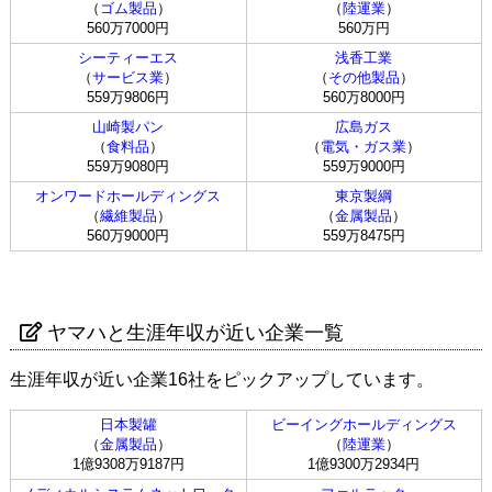
（
ゴム製品
）
（
陸運業
）
560万7000円
560万円
シーティーエス
浅香工業
（
サービス業
）
（
その他製品
）
559万9806円
560万8000円
山崎製パン
広島ガス
（
食料品
）
（
電気・ガス業
）
559万9080円
559万9000円
オンワードホールディングス
東京製綱
（
繊維製品
）
（
金属製品
）
560万9000円
559万8475円
ヤマハと生涯年収が近い企業一覧
生涯年収が近い企業16社をピックアップしています。
日本製罐
ビーイングホールディングス
（
金属製品
）
（
陸運業
）
1億9308万9187円
1億9300万2934円