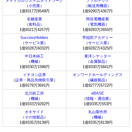
メディカルシステムネットワーク
ファルテック
（
小売業
）
（
輸送用機器
）
1億9317万8549円
1億9290万4367円
名糖産業
岡谷電機産業
（
食料品
）
（
電気機器
）
1億9321万4257円
1億9283万2655円
SuccessHolders
早稲田アカデミー
（
サービス業
）
（
サービス業
）
1億9328万6032円
1億9282万4325円
中日本鋳工
東洋シヤッター
（
機械
）
（
金属製品
）
1億9330万1596円
1億9330万5841円
イチヨシ証券
オンワードホールディングス
（
証券・商品先物取引業
）
（
繊維製品
）
1億9279万3691円
1億9277万6722円
北川鉄工所
eBASE
（
機械
）
（
情報・通信業
）
1億9333万9292円
1億9335万553円
オキサイド
丸山製作所
（
その他製品
）
（
機械
）
1億9335万8139円
1億9335万8139円