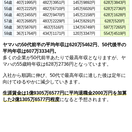
54歳
40万1995円
482万3951円
145万9892円
628万3843円
55歳
40万2225円
482万6710円
145万6026円
628万2736円
56歳
40万2455円
482万9470円
145万2158円
628万1628円
57歳
40万2685円
483万2229円
144万8291円
628万520円
58歳
38万5876円
463万516円
134万6749円
597万7265円
59歳
36万1764円
434万1171円
120万3347円
554万4519円
ヤマハの50代前半の平均年収は620万5462円、50代後半の
平均年収は607万3334円。
多くの企業が50代前半あたりで最高年収となりますが、ヤ
マハの55歳時年収は628万2736円となっています。
入社から順調に伸び、50代で最高年収に達した後は定年に
向けてゆるやかに減少していきます。
生涯賃金は1億9305万6577円に平均退職金2000万円を加算
した2億1305万6577円程度
になると予想されます。