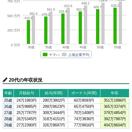
714.4
750 万円
668.2
628.2
622.8
605.7
561.9
562.7
526.4
491.4
478.2
500 万円
416.9
250 万円
0 万円
30歳
35歳
40歳
45歳
50歳
55歳
ヤマハ
上場企業平均
20代の年収状況
年齢
月額給与
給与(年間)
ボーナス(年間)
年収
25歳
24万1983円
290万3802円
60万8093円
351万1896円
26歳
24万9885円
299万8623円
65万4750円
365万3374円
27歳
25万7787円
309万3444円
70万1408円
379万4854円
28歳
26万5345円
318万4151円
74万3836円
392万7987円
29歳
27万2390円
326万8687円
77万9916円
404万8604円