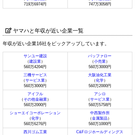
719万6974円
747万3058円
ヤマハと年収が近い企業一覧
年収が近い企業16社をピックアップしています。
サンユー建設
バッファロー
（
建設業
）
（
小売業
）
560万4204円
560万3000円
三機サービス
大阪油化工業
（
サービス業
）
（
化学
）
560万3000円
560万2000円
アイフル
アシロ
（
その他金融業
）
（
サービス業
）
560万2000円
560万5758円
ショーエイコーポレーション
中西製作所
（
化学
）
（
金属製品
）
560万6276円
560万1000円
西川ゴム工業
C&Fロジホールディングス