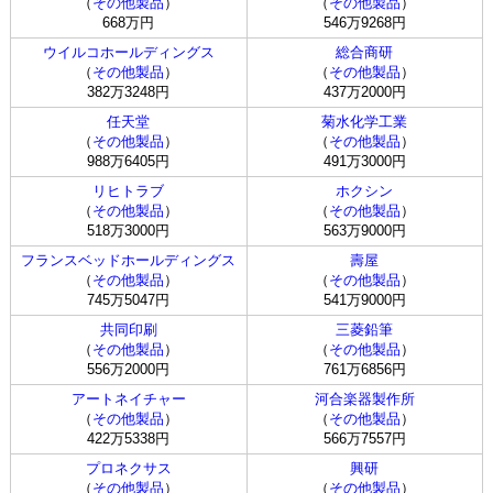
（
その他製品
）
（
その他製品
）
668万円
546万9268円
ウイルコホールディングス
総合商研
（
その他製品
）
（
その他製品
）
382万3248円
437万2000円
任天堂
菊水化学工業
（
その他製品
）
（
その他製品
）
988万6405円
491万3000円
リヒトラブ
ホクシン
（
その他製品
）
（
その他製品
）
518万3000円
563万9000円
フランスベッドホールディングス
壽屋
（
その他製品
）
（
その他製品
）
745万5047円
541万9000円
共同印刷
三菱鉛筆
（
その他製品
）
（
その他製品
）
556万2000円
761万6856円
アートネイチャー
河合楽器製作所
（
その他製品
）
（
その他製品
）
422万5338円
566万7557円
プロネクサス
興研
（
その他製品
）
（
その他製品
）