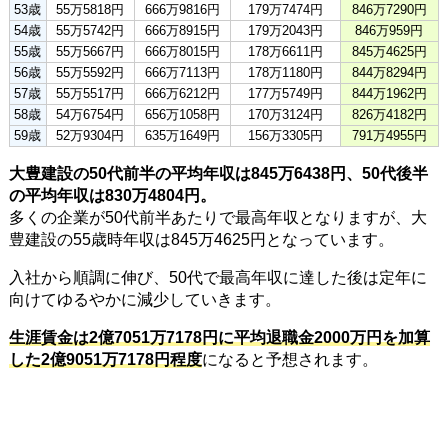
53歳
55万5818円
666万9816円
179万7474円
846万7290円
54歳
55万5742円
666万8915円
179万2043円
846万959円
55歳
55万5667円
666万8015円
178万6611円
845万4625円
56歳
55万5592円
666万7113円
178万1180円
844万8294円
57歳
55万5517円
666万6212円
177万5749円
844万1962円
58歳
54万6754円
656万1058円
170万3124円
826万4182円
59歳
52万9304円
635万1649円
156万3305円
791万4955円
大豊建設の50代前半の平均年収は845万6438円、50代後半
の平均年収は830万4804円。
多くの企業が50代前半あたりで最高年収となりますが、大
豊建設の55歳時年収は845万4625円となっています。
入社から順調に伸び、50代で最高年収に達した後は定年に
向けてゆるやかに減少していきます。
生涯賃金は2億7051万7178円に平均退職金2000万円を加算
した2億9051万7178円程度
になると予想されます。