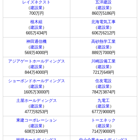
レイズネクスト
五洋建設
（
建設業
）
（
建設業
）
700万円
860万5186円
植木組
北海電気工事
（
建設業
）
（
建設業
）
665万434円
606万6212円
神田通信機
高砂熱学工業
（
建設業
）
（
建設業
）
569万4000円
889万7000円
アジアゲートホールディングス
川崎設備工業
（
建設業
）
（
建設業
）
844万4000円
721万649円
ショーボンドホールディングス
住友電設
（
建設業
）
（
建設業
）
1605万3000円
784万3874円
土屋ホールディングス
九電工
（
建設業
）
（
建設業
）
477万8253円
677万9000円
東建コーポレーション
トーエネック
（
建設業
）
（
建設業
）
608万1000円
714万9000円
技研ホールディングス
中小企業ホールディングス