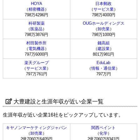
HOYA
日本郵政
（
精密機器
）
（
サービス業
）
798万4296円
798万4000円
科研製薬
OUGホールディングス
（
医薬品
）
（
卸売業
）
798万3876円
798万1000円
村田製作所
錢高組
（
電気機器
）
（
建設業
）
797万6000円
801万981円
楽天グループ
EduLab
（
サービス業
）
（
情報・通信業
）
797万761円
797万円
大豊建設と生涯年収が近い企業一覧
生涯年収が近い企業16社をピックアップしています。
キヤノンマーケティングジャパン
関西ペイント
（
卸売業
）
（
化学
）
2億7060万6405円
2億7060万8341円