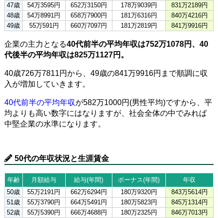
47歳
54万3595円
652万3150円
178万9039円
831万2189円
48歳
54万8991円
658万7900円
181万6316円
840万4216円
49歳
55万591円
660万7097円
181万2819円
841万9916円
企業の主力となる
40代前半の平均年収は752万1078円、40
代後半の平均年収は825万1127円。
40歳726万7811円から、49歳の841万9916円まで順調に収
入が増加していきます。
40代前半の平均年収
が582万1000円(男性平均)ですから、平
均よりも高い数字にはなりますが、社会全体の中でみれば
中堅企業の水準になります。
50代の年収状況と生涯賃金
年齢
月額給与
給与(年間)
ボーナス(年間)
年収
50歳
55万2191円
662万6294円
180万9320円
843万5614円
51歳
55万3790円
664万5491円
180万5823円
845万1314円
52歳
55万5390円
666万4688円
180万2325円
846万7013円