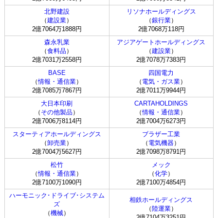
北野建設
リソナホールディングス
（
建設業
）
（
銀行業
）
2億7064万1888円
2億7068万118円
森永乳業
アジアゲートホールディングス
（
食料品
）
（
建設業
）
2億7031万2558円
2億7078万7383円
BASE
四国電力
（
情報・通信業
）
（
電気・ガス業
）
2億7085万7867円
2億7011万9944円
大日本印刷
CARTAHOLDINGS
（
その他製品
）
（
情報・通信業
）
2億7006万8114円
2億7004万6273円
スターティアホールディングス
ブラザー工業
（
卸売業
）
（
電気機器
）
2億7004万5627円
2億7098万8791円
松竹
メック
（
情報・通信業
）
（
化学
）
2億7100万1090円
2億7100万4854円
ハーモニック･ドライブ･システム
相鉄ホールディングス
ズ
（
陸運業
）
（
機械
）
2億7104万3251円