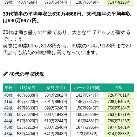
39歳
48万456円
576万5474円
138万3649円
714万9123円
30代前半の平均年収は630万4668円、30代後半の平均年収
は690万9977円。
30代は働き盛りの年齢であり、大きな年収アップが望める
でしょう。
実際に30歳605万8128円から、39歳の714万9123円まで20
代よりも給与の伸び率は高くなっています。
40代の年収状況
年齢
月額給与
給与(年間)
ボーナス(年間)
年収
40歳
48万6838円
584万2062円
142万5747円
726万7811円
41歳
49万3220円
591万8651円
146万7847円
738万6497円
42歳
49万9603円
599万5240円
150万9945円
750万5184円
43歳
50万6828円
608万1942円
155万6829円
763万8771円
44歳
51万6020円
619万2244円
161万4881円
780万7125円
45歳
52万5212円
630万2546円
167万2935円
797万5481円
46歳
53万4404円
641万2848円
173万987円
814万3835円