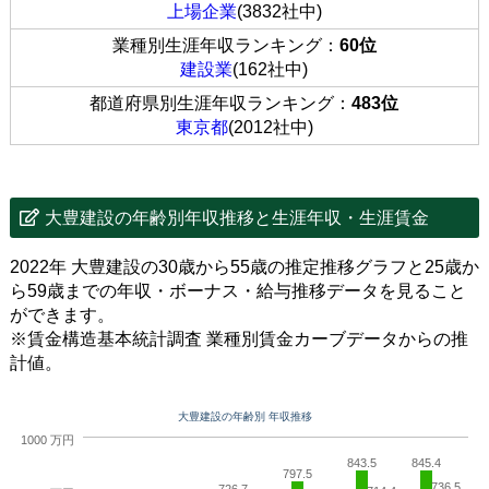
上場企業
(3832社中)
業種別生涯年収ランキング：
60位
建設業
(162社中)
都道府県別生涯年収ランキング：
483位
東京都
(2012社中)
大豊建設の年齢別年収推移と生涯年収・生涯賃金
2022年 大豊建設の30歳から55歳の推定推移グラフと25歳か
ら59歳までの年収・ボーナス・給与推移データを見ること
ができます。
※賃金構造基本統計調査 業種別賃金カーブデータからの推
計値。
大豊建設の年齢別 年収推移
1000 万円
843.5
845.4
797.5
736.5
726.7