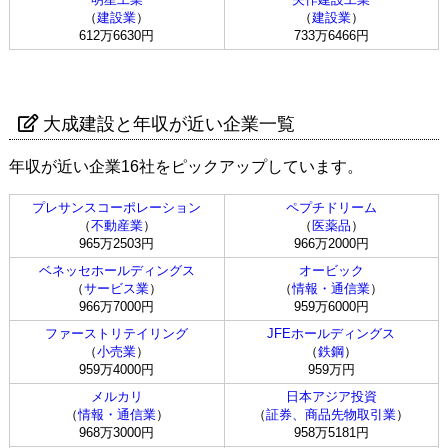
（
建設業
）
（
建設業
）
612万6630円
733万6466円
大成建設と年収が近い企業一覧
年収が近い企業16社をピックアップしています。
プレサンスコーポレーション
ペプチドリーム
（
不動産業
）
（
医薬品
）
965万2503円
966万2000円
ベネッセホールディングス
オービック
（
サービス業
）
（
情報・通信業
）
966万7000円
959万6000円
ファーストリテイリング
JFEホールディングス
（
小売業
）
（
鉄鋼
）
959万4000円
959万円
メルカリ
日本アジア投資
（
情報・通信業
）
（
証券、商品先物取引業
）
968万3000円
958万5181円