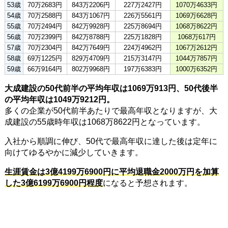
53歳
70万2683円
843万2206円
227万2427円
1070万4633円
54歳
70万2588円
843万1067円
226万5561円
1069万6628円
55歳
70万2494円
842万9928円
225万8694円
1068万8622円
56歳
70万2399円
842万8788円
225万1828円
1068万617円
57歳
70万2304円
842万7649円
224万4962円
1067万2612円
58歳
69万1225円
829万4709円
215万3147円
1044万7857円
59歳
66万9164円
802万9968円
197万6383円
1000万6352円
大成建設の50代前半の平均年収は1069万913円、50代後半
の平均年収は1049万9212円。
多くの企業が50代前半あたりで最高年収となりますが、大
成建設の55歳時年収は1068万8622円となっています。
入社から順調に伸び、50代で最高年収に達した後は定年に
向けてゆるやかに減少していきます。
生涯賃金は3億4199万6900円に平均退職金2000万円を加算
した3億6199万6900円程度
になると予想されます。