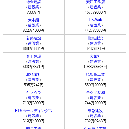
徳倉建設
安江工務店
（
建設業
）
（
建設業
）
700万円
467万9000円
大本組
LibWork
（
建設業
）
（
建設業
）
822万4000円
442万9903円
若築建設
飛島建設
（
建設業
）
（
建設業
）
868万8364円
823万821円
金下建設
大気社
（
建設業
）
（
建設業
）
563万6571円
1033万8506円
北弘電社
暁飯島工業
（
建設業
）
（
建設業
）
595万242円
550万2000円
ヤマウラ
テクノ菱和
（
建設業
）
（
建設業
）
719万6000円
744万2000円
ETSホールディングス
東急建設
（
建設業
）
（
建設業
）
519万4000円
732万6948円
明星工業
矢作建設工業