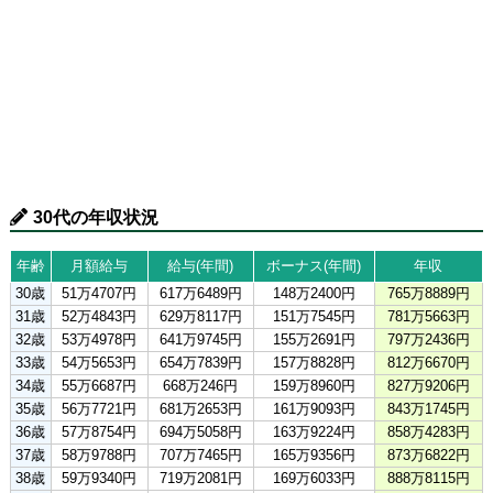
30代の年収状況
年齢
月額給与
給与(年間)
ボーナス(年間)
年収
30歳
51万4707円
617万6489円
148万2400円
765万8889円
31歳
52万4843円
629万8117円
151万7545円
781万5663円
32歳
53万4978円
641万9745円
155万2691円
797万2436円
33歳
54万5653円
654万7839円
157万8828円
812万6670円
34歳
55万6687円
668万246円
159万8960円
827万9206円
35歳
56万7721円
681万2653円
161万9093円
843万1745円
36歳
57万8754円
694万5058円
163万9224円
858万4283円
37歳
58万9788円
707万7465円
165万9356円
873万6822円
38歳
59万9340円
719万2081円
169万6033円
888万8115円