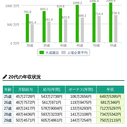
1068.8
1066.4
1008.2
1000 万円
918.8
843.1
765.8
736.5
714.4
668.2
622.8
561.9
491.4
500 万円
0 万円
30歳
35歳
40歳
45歳
50歳
55歳
大成建設
上場企業平均
20代の年収状況
年齢
月額給与
給与(年間)
ボーナス(年間)
年収
25歳
45万2728円
543万2738円
106万2656円
649万5395円
26歳
46万7572円
561万871円
119万9475円
681万346円
27歳
48万2417円
578万9004円
133万6293円
712万5297円
28歳
49万4436円
593万3233円
141万2108円
734万5342円
29歳
50万4571円
605万4861円
144万7254円
750万2115円