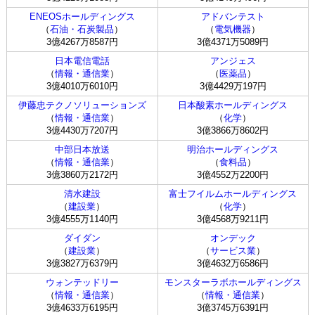
ENEOSホールディングス
アドバンテスト
（
石油・石炭製品
）
（
電気機器
）
3億4267万8587円
3億4371万5089円
日本電信電話
アンジェス
（
情報・通信業
）
（
医薬品
）
3億4010万6010円
3億4429万197円
伊藤忠テクノソリューションズ
日本酸素ホールディングス
（
情報・通信業
）
（
化学
）
3億4430万7207円
3億3866万8602円
中部日本放送
明治ホールディングス
（
情報・通信業
）
（
食料品
）
3億3860万2172円
3億4552万2200円
清水建設
富士フイルムホールディングス
（
建設業
）
（
化学
）
3億4555万1140円
3億4568万9211円
ダイダン
オンデック
（
建設業
）
（
サービス業
）
3億3827万6379円
3億4632万6586円
ウォンテッドリー
モンスターラボホールディングス
（
情報・通信業
）
（
情報・通信業
）
3億4633万6195円
3億3745万6391円