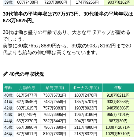
39歳
60万7408円
728万8906円
174万9256円
903万8162円
30代前半の平均年収は797万573円、30代後半の平均年収は
873万5825円。
30代は働き盛りの年齢であり、大きな年収アップが望める
でしょう。
実際に30歳765万8889円から、39歳の903万8162円まで20
代よりも給与の伸び率は高くなっています。
40代の年収状況
年齢
月額給与
給与(年間)
ボーナス(年間)
年収
40歳
61万5477円
738万5731円
180万2478円
918万8211円
41歳
62万3546円
748万2558円
185万5701円
933万8258円
42歳
63万1615円
757万9383円
190万8923円
948万8306円
43歳
64万749円
768万8995円
196万8196円
965万7191円
44歳
65万2370円
782万8442円
204万1587円
987万30円
45歳
66万3990円
796万7890円
211万4980円
1008万2871円
46歳
67万5611円
810万7338円
218万8372円
1029万5710円