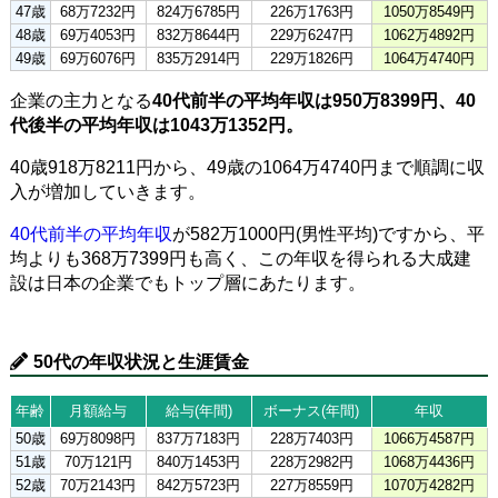
47歳
68万7232円
824万6785円
226万1763円
1050万8549円
48歳
69万4053円
832万8644円
229万6247円
1062万4892円
49歳
69万6076円
835万2914円
229万1826円
1064万4740円
企業の主力となる
40代前半の平均年収は950万8399円、40
代後半の平均年収は1043万1352円。
40歳918万8211円から、49歳の1064万4740円まで順調に収
入が増加していきます。
40代前半の平均年収
が582万1000円(男性平均)ですから、平
均よりも368万7399円も高く、この年収を得られる大成建
設は日本の企業でもトップ層にあたります。
50代の年収状況と生涯賃金
年齢
月額給与
給与(年間)
ボーナス(年間)
年収
50歳
69万8098円
837万7183円
228万7403円
1066万4587円
51歳
70万121円
840万1453円
228万2982円
1068万4436円
52歳
70万2143円
842万5723円
227万8559円
1070万4282円