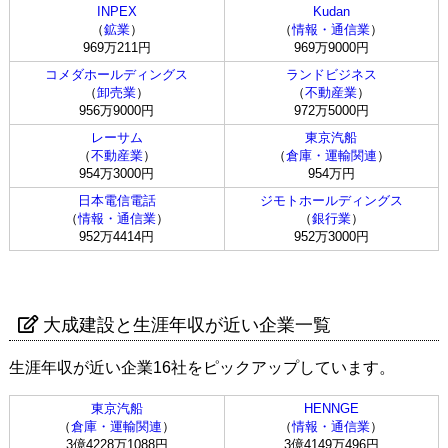
INPEX
Kudan
（
鉱業
）
（
情報・通信業
）
969万211円
969万9000円
コメダホールディングス
ランドビジネス
（
卸売業
）
（
不動産業
）
956万9000円
972万5000円
レーサム
東京汽船
（
不動産業
）
（
倉庫・運輸関連
）
954万3000円
954万円
日本電信電話
ジモトホールディングス
（
情報・通信業
）
（
銀行業
）
952万4414円
952万3000円
大成建設と生涯年収が近い企業一覧
生涯年収が近い企業16社をピックアップしています。
東京汽船
HENNGE
（
倉庫・運輸関連
）
（
情報・通信業
）
3億4228万1088円
3億4149万496円