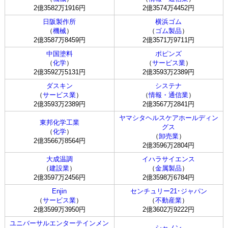
2億3582万1916円
2億3574万4452円
日阪製作所
横浜ゴム
（
機械
）
（
ゴム製品
）
2億3587万8459円
2億3571万9711円
中国塗料
ポピンズ
（
化学
）
（
サービス業
）
2億3592万5131円
2億3593万2389円
ダスキン
システナ
（
サービス業
）
（
情報・通信業
）
2億3593万2389円
2億3567万2841円
ヤマシタヘルスケアホールディン
東邦化学工業
グス
（
化学
）
（
卸売業
）
2億3566万8564円
2億3596万2804円
大成温調
イハラサイエンス
（
建設業
）
（
金属製品
）
2億3597万2456円
2億3598万6784円
Enjin
センチュリー21･ジャパン
（
サービス業
）
（
不動産業
）
2億3599万3950円
2億3602万9222円
ユニバーサルエンターテインメン
シャノン