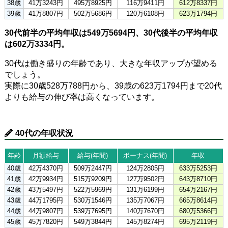
38歳
41万3243円
495万8925円
116万9411円
612万8337円
39歳
41万8807円
502万5686円
120万6108円
623万1794円
30代前半の平均年収は549万5694円、30代後半の平均年収
は602万3334円。
30代は働き盛りの年齢であり、大きな年収アップが望める
でしょう。
実際に30歳528万788円から、39歳の623万1794円まで20代
よりも給与の伸び率は高くなっています。
40代の年収状況
年齢
月額給与
給与(年間)
ボーナス(年間)
年収
40歳
42万4370円
509万2447円
124万2805円
633万5253円
41歳
42万9934円
515万9209円
127万9502円
643万8710円
42歳
43万5497円
522万5969円
131万6199円
654万2167円
43歳
44万1795円
530万1546円
135万7067円
665万8614円
44歳
44万9807円
539万7695円
140万7670円
680万5366円
45歳
45万7820円
549万3844円
145万8274円
695万2119円