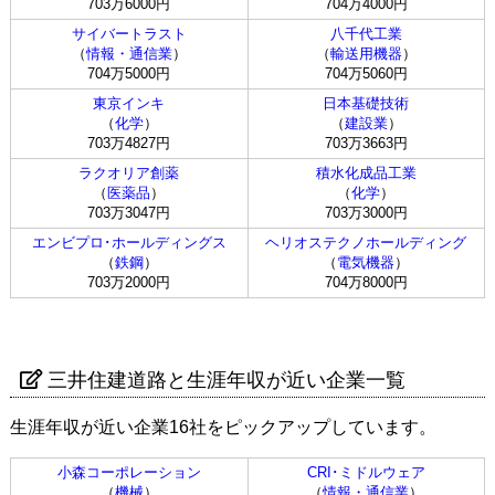
703万6000円
704万4000円
サイバートラスト
八千代工業
（
情報・通信業
）
（
輸送用機器
）
704万5000円
704万5060円
東京インキ
日本基礎技術
（
化学
）
（
建設業
）
703万4827円
703万3663円
ラクオリア創薬
積水化成品工業
（
医薬品
）
（
化学
）
703万3047円
703万3000円
エンビプロ･ホールディングス
ヘリオステクノホールディング
（
鉄鋼
）
（
電気機器
）
703万2000円
704万8000円
三井住建道路と生涯年収が近い企業一覧
生涯年収が近い企業16社をピックアップしています。
小森コーポレーション
CRI･ミドルウェア
（
機械
）
（
情報・通信業
）