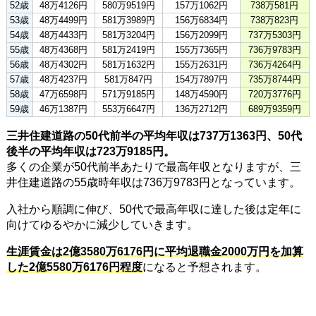
52歳
48万4126円
580万9519円
157万1062円
738万581円
53歳
48万4499円
581万3989円
156万6834円
738万823円
54歳
48万4433円
581万3204円
156万2099円
737万5303円
55歳
48万4368円
581万2419円
155万7365円
736万9783円
56歳
48万4302円
581万1632円
155万2631円
736万4264円
57歳
48万4237円
581万847円
154万7897円
735万8744円
58歳
47万6598円
571万9185円
148万4590円
720万3776円
59歳
46万1387円
553万6647円
136万2712円
689万9359円
三井住建道路の50代前半の平均年収は737万1363円、50代
後半の平均年収は723万9185円。
多くの企業が50代前半あたりで最高年収となりますが、三
井住建道路の55歳時年収は736万9783円となっています。
入社から順調に伸び、50代で最高年収に達した後は定年に
向けてゆるやかに減少していきます。
生涯賃金は2億3580万6176円に平均退職金2000万円を加算
した2億5580万6176円程度
になると予想されます。