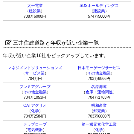
太平電業
SDSホールディングス
（
建設業
）
（
建設業
）
708万6000円
574万5000円
三井住建道路と年収が近い企業一覧
年収が近い企業16社をピックアップしています。
マネジメントソリューションズ
日本モーゲージサービス
（
サービス業
）
（
その他金融業
）
704万円
703万9866円
プレミアグループ
名港海運
（
その他金融業
）
（
倉庫・運輸関連
）
704万1053円
704万1763円
OATアグリオ
明和産業
（
化学
）
（
卸売業
）
704万2584円
703万6000円
テラプローブ
第一稀元素化学工業
（
電気機器
）
（
化学
）