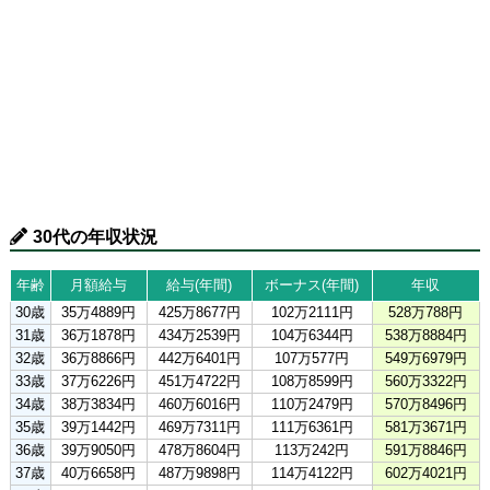
30代の年収状況
年齢
月額給与
給与(年間)
ボーナス(年間)
年収
30歳
35万4889円
425万8677円
102万2111円
528万788円
31歳
36万1878円
434万2539円
104万6344円
538万8884円
32歳
36万8866円
442万6401円
107万577円
549万6979円
33歳
37万6226円
451万4722円
108万8599円
560万3322円
34歳
38万3834円
460万6016円
110万2479円
570万8496円
35歳
39万1442円
469万7311円
111万6361円
581万3671円
36歳
39万9050円
478万8604円
113万242円
591万8846円
37歳
40万6658円
487万9898円
114万4122円
602万4021円