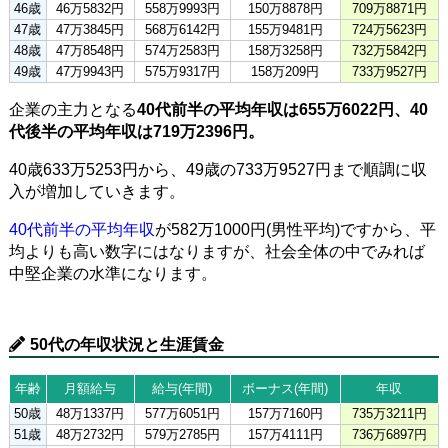
46歳
46万5832円
558万9993円
150万8878円
709万8871円
47歳
47万3845円
568万6142円
155万9481円
724万5623円
48歳
47万8548円
574万2583円
158万3258円
732万5842円
49歳
47万9943円
575万9317円
158万209円
733万9527円
企業の主力となる
40代前半の平均年収は655万6022円、40
代後半の平均年収は719万2396円。
40歳633万5253円から、49歳の733万9527円まで順調に収
入が増加していきます。
40代前半の平均年収
が582万1000円(男性平均)ですから、平
均よりも高い数字にはなりますが、社会全体の中でみれば
中堅企業の水準になります。
50代の年収状況と生涯賃金
年齢
月額給与
給与(年間)
ボーナス(年間)
年収
50歳
48万1337円
577万6051円
157万7160円
735万3211円
51歳
48万2732円
579万2785円
157万4111円
736万6897円