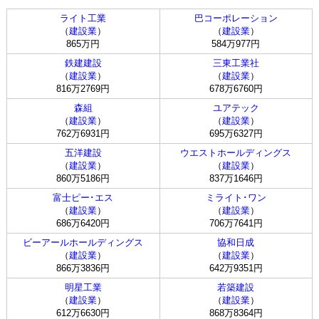
ライト工業
巴コーポレーション
（
建設業
）
（
建設業
）
865万円
584万977円
鉄建建設
三東工業社
（
建設業
）
（
建設業
）
816万2769円
678万6760円
森組
ユアテック
（
建設業
）
（
建設業
）
762万6931円
695万6327円
五洋建設
ウエストホールディングス
（
建設業
）
（
建設業
）
860万5186円
837万1646円
富士ピー･エス
ミライト･ワン
（
建設業
）
（
建設業
）
686万6420円
706万7641円
ビーアールホールディングス
協和日成
（
建設業
）
（
建設業
）
866万3836円
642万9351円
明星工業
若築建設
（
建設業
）
（
建設業
）
612万6630円
868万8364円