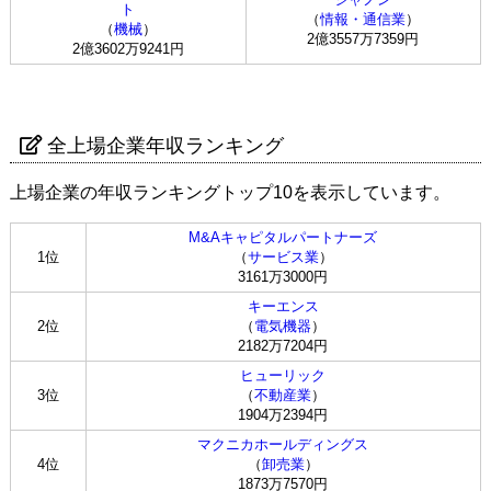
ト
（
情報・通信業
）
（
機械
）
2億3557万7359円
2億3602万9241円
全上場企業年収ランキング
上場企業の年収ランキングトップ10を表示しています。
M&Aキャピタルパートナーズ
1位
（
サービス業
）
3161万3000円
キーエンス
2位
（
電気機器
）
2182万7204円
ヒューリック
3位
（
不動産業
）
1904万2394円
マクニカホールディングス
4位
（
卸売業
）
1873万7570円