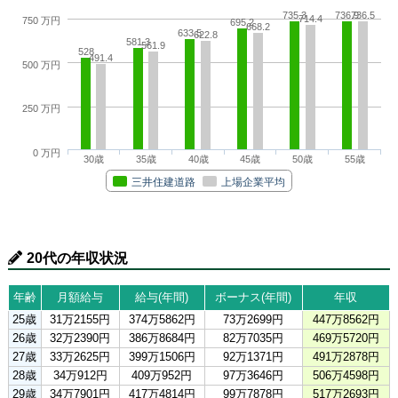
735.3
736.9
736.5
714.4
750 万円
695.2
668.2
633.5
622.8
581.3
561.9
528
491.4
500 万円
250 万円
0 万円
30歳
35歳
40歳
45歳
50歳
55歳
三井住建道路
上場企業平均
20代の年収状況
年齢
月額給与
給与(年間)
ボーナス(年間)
年収
25歳
31万2155円
374万5862円
73万2699円
447万8562円
26歳
32万2390円
386万8684円
82万7035円
469万5720円
27歳
33万2625円
399万1506円
92万1371円
491万2878円
28歳
34万912円
409万952円
97万3646円
506万4598円
29歳
34万7901円
417万4814円
99万7878円
517万2693円