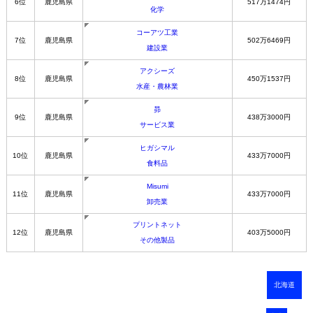
6位
鹿児島県
517万1474円
化学
コーアツ工業
7位
鹿児島県
502万6469円
建設業
アクシーズ
8位
鹿児島県
450万1537円
水産・農林業
昴
9位
鹿児島県
438万3000円
サービス業
ヒガシマル
10位
鹿児島県
433万7000円
食料品
Misumi
11位
鹿児島県
433万7000円
卸売業
プリントネット
12位
鹿児島県
403万5000円
その他製品
北海道