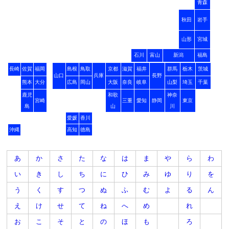
青森
秋田
岩手
山形
宮城
石川
富山
新潟
福島
長崎
佐賀
福岡
島根
鳥取
京都
滋賀
福井
群馬
栃木
茨城
山口
兵庫
長野
熊本
大分
広島
岡山
大阪
奈良
岐阜
山梨
埼玉
千葉
鹿児
和歌
神奈
宮崎
三重
愛知
静岡
東京
島
山
川
愛媛
香川
沖縄
高知
徳島
あ
か
さ
た
な
は
ま
や
ら
わ
い
き
し
ち
に
ひ
み
ゆ
り
を
う
く
す
つ
ぬ
ふ
む
よ
る
ん
え
け
せ
て
ね
へ
め
れ
お
こ
そ
と
の
ほ
も
ろ