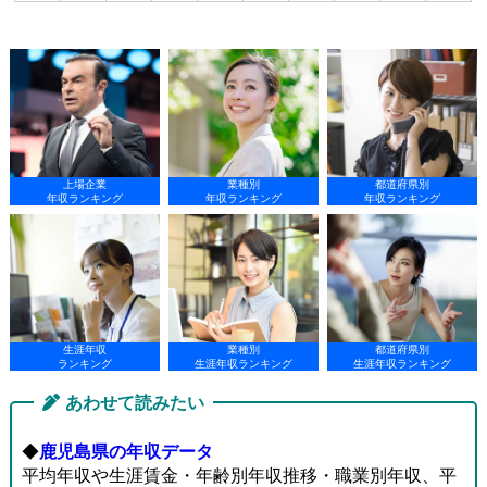
上場企業
業種別
都道府県別
年収ランキング
年収ランキング
年収ランキング
生涯年収
業種別
都道府県別
ランキング
生涯年収ランキング
生涯年収ランキング
あわせて読みたい
◆
鹿児島県の年収データ
平均年収や生涯賃金・年齢別年収推移・職業別年収、平