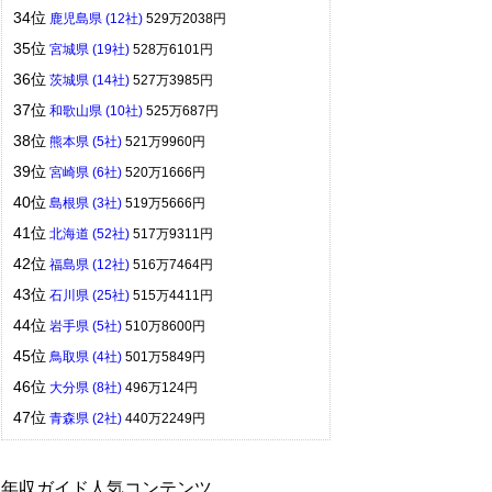
34位
鹿児島県 (12社)
529万2038円
35位
宮城県 (19社)
528万6101円
36位
茨城県 (14社)
527万3985円
37位
和歌山県 (10社)
525万687円
38位
熊本県 (5社)
521万9960円
39位
宮崎県 (6社)
520万1666円
40位
島根県 (3社)
519万5666円
41位
北海道 (52社)
517万9311円
42位
福島県 (12社)
516万7464円
43位
石川県 (25社)
515万4411円
44位
岩手県 (5社)
510万8600円
45位
鳥取県 (4社)
501万5849円
46位
大分県 (8社)
496万124円
47位
青森県 (2社)
440万2249円
年収ガイド人気コンテンツ