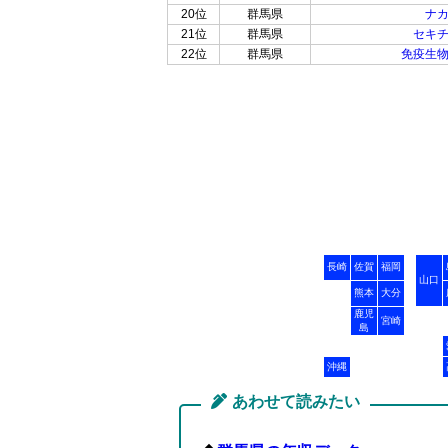
20位
群馬県
ナ
21位
群馬県
セキ
22位
群馬県
免疫生
長崎
佐賀
福岡
山口
熊本
大分
鹿児
宮崎
島
沖縄
あわせて読みたい