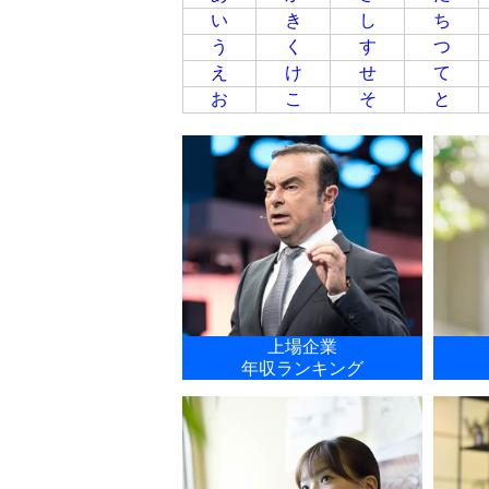
い
き
し
ち
う
く
す
つ
え
け
せ
て
お
こ
そ
と
上場企業
年収ランキング