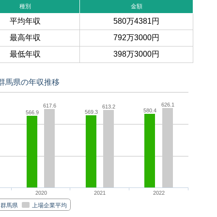
種別
金額
平均年収
580万4381円
最高年収
792万3000円
最低年収
398万3000円
群馬県の年収推移
626.1
617.6
613.2
580.4
569.3
566.9
2020
2021
2022
群馬県
上場企業平均