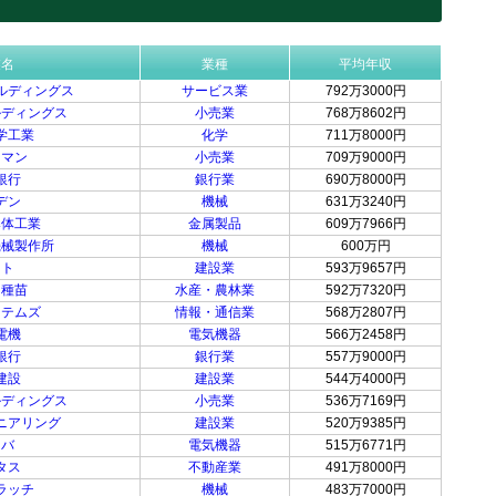
業名
業種
平均年収
ルディングス
サービス業
792万3000円
ルディングス
小売業
768万8602円
学工業
化学
711万8000円
クマン
小売業
709万9000円
銀行
銀行業
690万8000円
デン
機械
631万3240円
導体工業
金属製品
609万7966円
機械製作所
機械
600万円
マト
建設業
593万9657円
コ種苗
水産・農林業
592万7320円
ステムズ
情報・通信業
568万2807円
電機
電気機器
566万2458円
銀行
銀行業
557万9000円
建設
建設業
544万4000円
ルディングス
小売業
536万7169円
ニアリング
建設業
520万9385円
ツバ
電気機器
515万6771円
タス
不動産業
491万8000円
ラッチ
機械
483万7000円