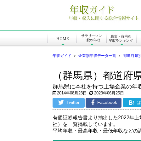
年収ガイド
＞
企業別年収データ一覧
＞
都道府県別
（群馬県）都道府県
群馬県に本社を持つ上場企業の年
2014年08月23日
2023年06月25日
Twitter
Facebook
!
有価証券報告書より抽出した2022年
社）を一覧掲載しています。
平均年収・最高年収・最低年収などの