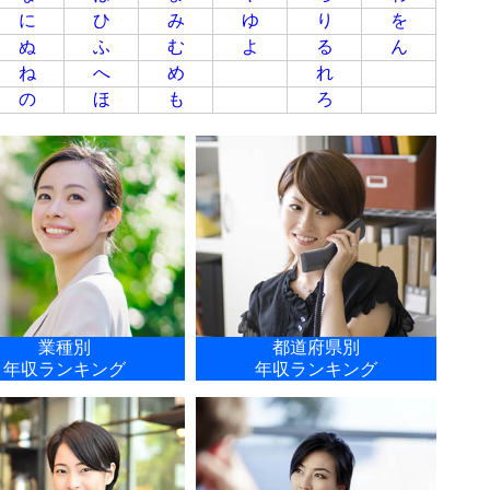
に
ひ
み
ゆ
り
を
ぬ
ふ
む
よ
る
ん
ね
へ
め
れ
の
ほ
も
ろ
業種別
都道府県別
年収ランキング
年収ランキング