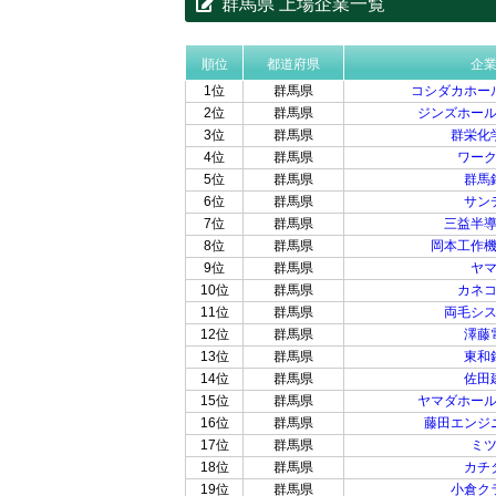
群馬県 上場企業一覧
順位
都道府県
企
1位
群馬県
コシダカホー
2位
群馬県
ジンズホー
3位
群馬県
群栄化
4位
群馬県
ワー
5位
群馬県
群馬
6位
群馬県
サン
7位
群馬県
三益半
8位
群馬県
岡本工作
9位
群馬県
ヤ
10位
群馬県
カネ
11位
群馬県
両毛シ
12位
群馬県
澤藤
13位
群馬県
東和
14位
群馬県
佐田
15位
群馬県
ヤマダホー
16位
群馬県
藤田エンジ
17位
群馬県
ミ
18位
群馬県
カチ
19位
群馬県
小倉ク