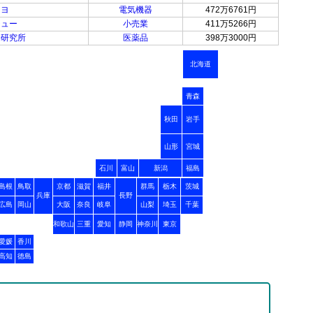
カヨ
電気機器
472万6761円
チュー
小売業
411万5266円
物研究所
医薬品
398万3000円
北海道
青森
秋田
岩手
山形
宮城
石川
富山
新潟
福島
島根
鳥取
京都
滋賀
福井
群馬
栃木
茨城
兵庫
長野
広島
岡山
大阪
奈良
岐阜
山梨
埼玉
千葉
和歌山
三重
愛知
静岡
神奈川
東京
愛媛
香川
高知
徳島