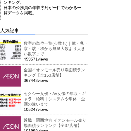
ンキング。
日本の公務員の年収序列が一目でわかる一
覧データを掲載。
人気記事
数字の単位一覧(少数も)｜億・兆・
京・垓・秭から無量大数より大き
い数字まで
459571views
全国イオンモール売り場面積ラン
キング【全153店舗】
367443views
セクシー女優・AV女優の年収・ギ
ャラ・給料｜システムや単体・企
画の違いまで
105247views
近畿・関西地方 イオンモール売り
場面積ランキング【全37店舗】
101999views