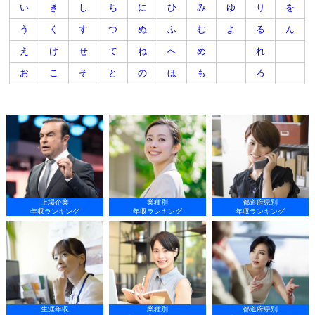
い
き
し
ち
に
ひ
み
ゆ
り
を
う
く
す
つ
ぬ
ふ
む
よ
る
ん
え
け
せ
て
ね
へ
め
れ
お
こ
そ
と
の
ほ
も
ろ
上場企業
業種別
都道府県別
年収ランキング
年収ランキング
年収ランキング
生涯年収
業種別
都道府県別