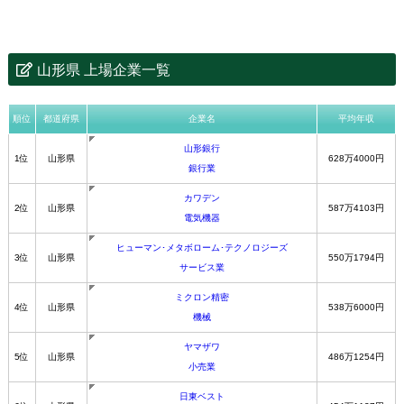
山形県 上場企業一覧
順位
都道府県
企業名
平均年収
山形銀行
1位
山形県
628万4000円
銀行業
カワデン
2位
山形県
587万4103円
電気機器
ヒューマン･メタボローム･テクノロジーズ
3位
山形県
550万1794円
サービス業
ミクロン精密
4位
山形県
538万6000円
機械
ヤマザワ
5位
山形県
486万1254円
小売業
日東ベスト