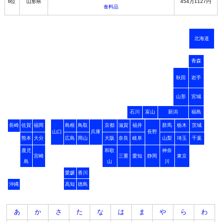
6位
山形県
454万1127円
食料品
北海道
青森
秋田
岩手
山形
宮城
石川
富山
新潟
福島
長崎
佐賀
福岡
島根
鳥取
京都
滋賀
福井
群馬
栃木
茨城
山口
兵庫
長野
熊本
大分
広島
岡山
大阪
奈良
岐阜
山梨
埼玉
千葉
鹿児
和歌
神奈
宮崎
三重
愛知
静岡
東京
島
山
川
愛媛
香川
沖縄
高知
徳島
あ
か
さ
た
な
は
ま
や
ら
わ