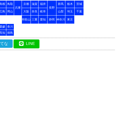
島根
鳥取
京都
滋賀
福井
群馬
栃木
茨城
兵庫
長野
広島
岡山
大阪
奈良
岐阜
山梨
埼玉
千葉
和歌山
三重
愛知
静岡
神奈川
東京
愛媛
香川
高知
徳島
はてな
LINE