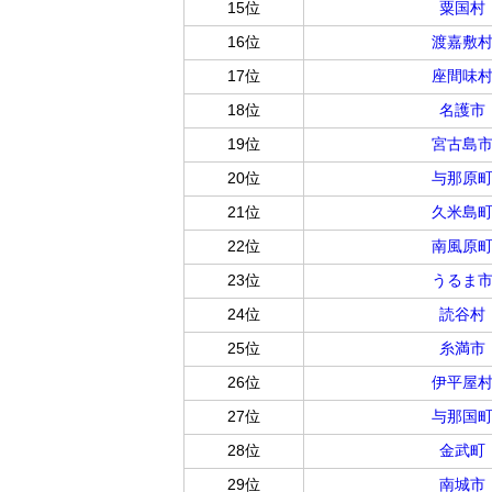
15位
粟国村
16位
渡嘉敷
17位
座間味
18位
名護市
19位
宮古島
20位
与那原
21位
久米島
22位
南風原
23位
うるま
24位
読谷村
25位
糸満市
26位
伊平屋
27位
与那国
28位
金武町
29位
南城市