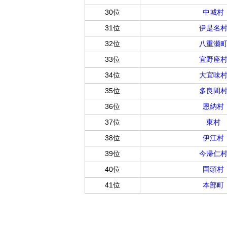
30位
中城村
31位
伊是名
32位
八重瀬
33位
宜野座
34位
大宜味
35位
多良間
36位
恩納村
37位
東村
38位
伊江村
39位
今帰仁
40位
国頭村
41位
本部町