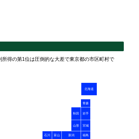
別所得の第1位は圧倒的な大差で東京都の市区町村で
北海道
青森
秋田
岩手
山形
宮城
石川
富山
新潟
福島