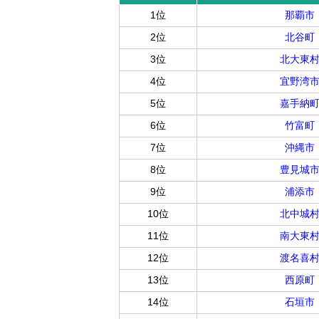
1位
那覇市
2位
北谷町
3位
北大東
4位
宜野湾
5位
嘉手納
6位
竹富町
7位
沖縄市
8位
豊見城
9位
浦添市
10位
北中城
11位
南大東
12位
渡名喜
13位
西原町
14位
石垣市