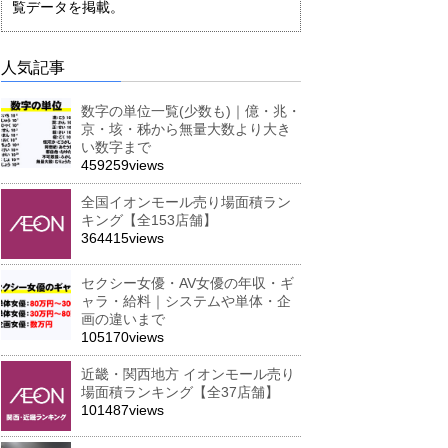
覧データを掲載。
人気記事
数字の単位一覧(少数も)｜億・兆・
京・垓・秭から無量大数より大き
い数字まで
459259views
全国イオンモール売り場面積ラン
キング【全153店舗】
364415views
セクシー女優・AV女優の年収・ギ
ャラ・給料｜システムや単体・企
画の違いまで
105170views
近畿・関西地方 イオンモール売り
場面積ランキング【全37店舗】
101487views