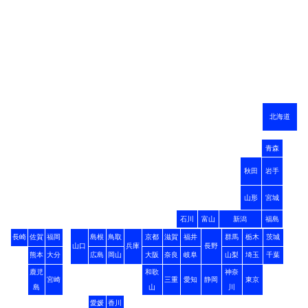
北海道
青森
秋田
岩手
山形
宮城
石川
富山
新潟
福島
長崎
佐賀
福岡
島根
鳥取
京都
滋賀
福井
群馬
栃木
茨城
山口
兵庫
長野
熊本
大分
広島
岡山
大阪
奈良
岐阜
山梨
埼玉
千葉
鹿児
和歌
神奈
宮崎
三重
愛知
静岡
東京
島
山
川
愛媛
香川