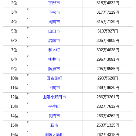
2位
宇部市
318万4832円
3位
下松市
317万7119円
4位
周南市
315万7139円
5位
山口市
313万827円
6位
岩国市
305万4905円
7位
和木町
302万4638円
8位
柳井市
296万3091円
9位
防府市
295万6585円
10位
田布施町
290万620円
11位
下関市
289万9620円
12位
山陽小野田市
286万3261円
13位
平生町
282万7612円
14位
長門市
263万4262円
15位
萩市
263万1325円
16位
周防大島町
262万4318円