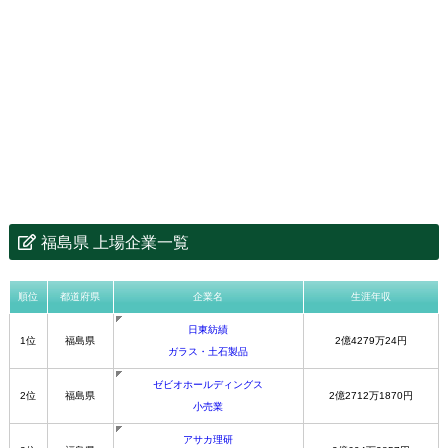
福島県 上場企業一覧
順位
都道府県
企業名
生涯年収
日東紡績
1位
福島県
2億4279万24円
ガラス・土石製品
ゼビオホールディングス
2位
福島県
2億2712万1870円
小売業
アサカ理研