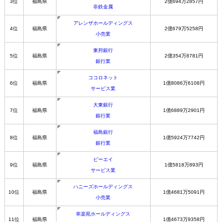
3位
福島県
2億694万2857円
非鉄金属
アレンザホールディングス
4位
福島県
2億679万5258円
小売業
東邦銀行
5位
福島県
2億354万8781円
銀行業
ココロネット
6位
福島県
1億8086万6108円
サービス業
大東銀行
7位
福島県
1億6889万2901円
銀行業
福島銀行
8位
福島県
1億5924万7742円
銀行業
ピーエイ
9位
福島県
1億5818万893円
サービス業
ハニーズホールディングス
10位
福島県
1億4681万5091円
小売業
幸楽苑ホールディングス
11位
福島県
1億4673万9358円