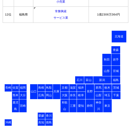
小売業
常磐興産
12位
福島県
1億2306万364円
サービス業
北海道
青森
秋田
岩手
山形
宮城
石川
富山
新潟
福島
長崎
佐賀
福岡
島根
鳥取
京都
滋賀
福井
群馬
栃木
茨城
山口
兵庫
長野
熊本
大分
広島
岡山
大阪
奈良
岐阜
山梨
埼玉
千葉
鹿児
和歌
神奈
宮崎
三重
愛知
静岡
東京
島
山
川
愛媛
香川
沖縄
高知
徳島