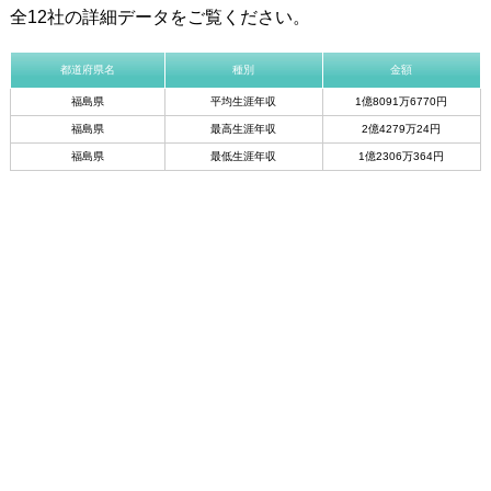
全12社の詳細データをご覧ください。
都道府県名
種別
金額
福島県
平均生涯年収
1億8091万6770円
福島県
最高生涯年収
2億4279万24円
福島県
最低生涯年収
1億2306万364円