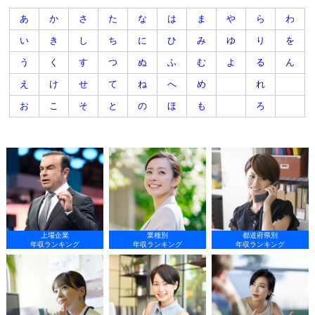
あ
か
さ
た
な
は
ま
や
ら
わ
い
き
し
ち
に
ひ
み
ゆ
り
を
う
く
す
つ
ぬ
ふ
む
よ
る
ん
え
け
せ
て
ね
へ
め
れ
お
こ
そ
と
の
ほ
も
ろ
上場企業
業種別
都道府県別
年収ランキング
年収ランキング
年収ランキング