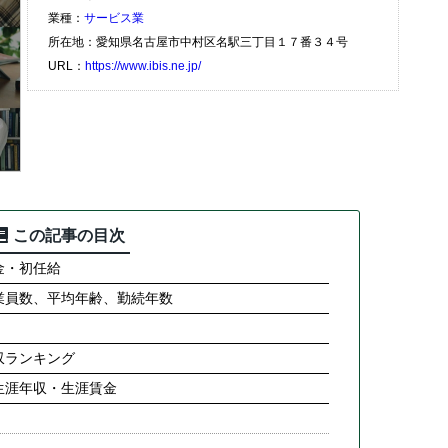
業種：
サービス業
所在地：愛知県名古屋市中村区名駅三丁目１７番３４号
URL：
https://www.ibis.ne.jp/
この記事の目次
金・初任給
業員数、平均年齢、勤続年数
収ランキング
生涯年収・生涯賃金