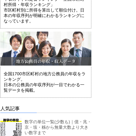
村所得・年収ランキング」
市区町村別に所得を算出して順位付け。日
本の年収序列が明確にわかるランキングに
なっています。
全国1700市区町村の地方公務員の年収をラ
ンキング。
日本の公務員の年収序列が一目でわかる一
覧データを掲載。
人気記事
数字の単位一覧(少数も)｜億・兆・
京・垓・秭から無量大数より大き
い数字まで