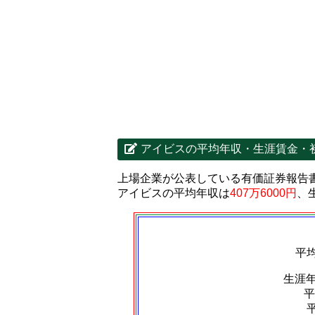
アイビスの平均年収・生涯賃金・
上場企業が公表している有価証券報告
アイビスの平均年収は
407万6000円
、
平
生涯
平