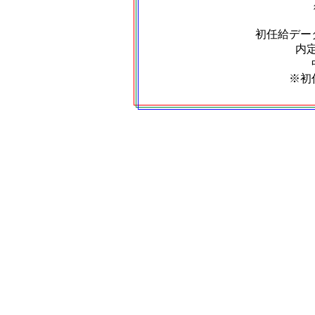
初任給デー
内定
※初