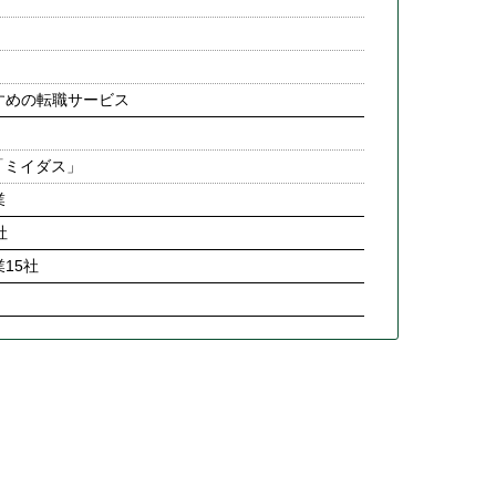
すめの転職サービス
「ミイダス」
業
社
15社