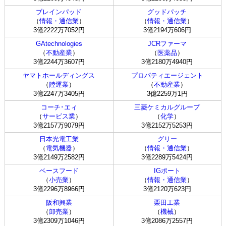
ブレインパッド
グッドパッチ
（
情報・通信業
）
（
情報・通信業
）
3億2222万7052円
3億2194万606円
GAtechnologies
JCRファーマ
（
不動産業
）
（
医薬品
）
3億2244万3607円
3億2180万4940円
ヤマトホールディングス
プロパティエージェント
（
陸運業
）
（
不動産業
）
3億2247万3405円
3億2259万1円
コーチ･エィ
三菱ケミカルグループ
（
サービス業
）
（
化学
）
3億2157万9079円
3億2152万5253円
日本光電工業
グリー
（
電気機器
）
（
情報・通信業
）
3億2149万2582円
3億2289万5424円
ベースフード
IGポート
（
小売業
）
（
情報・通信業
）
3億2296万8966円
3億2120万623円
阪和興業
栗田工業
（
卸売業
）
（
機械
）
3億2309万1046円
3億2086万2557円