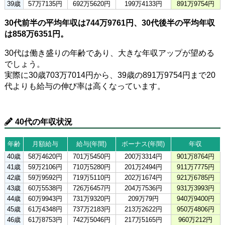
39歳
57万7135円
692万5620円
199万4133円
891万9754円
30代前半の平均年収は744万9761円、30代後半の平均年収
は858万6351円。
30代は働き盛りの年齢であり、大きな年収アップが望める
でしょう。
実際に30歳703万7014円から、39歳の891万9754円まで20
代よりも給与の伸び率は高くなっています。
40代の年収状況
年齢
月額給与
給与(年間)
ボーナス(年間)
年収
40歳
58万4620円
701万5450円
200万3314円
901万8764円
41歳
59万2106円
710万5280円
201万2494円
911万7775円
42歳
59万9592円
719万5110円
202万1674円
921万6785円
43歳
60万5538円
726万6457円
204万7536円
931万3993円
44歳
60万9943円
731万9320円
209万79円
940万9400円
45歳
61万4348円
737万2183円
213万2622円
950万4806円
46歳
61万8753円
742万5046円
217万5165円
960万212円