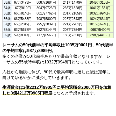
53歳
67万3473円
808万1684円
241万1470円
1049万3155円
54歳
67万810円
804万9723円
236万1828円
1041万1551円
55歳
66万8146円
801万7762円
231万2185円
1032万9948円
56歳
66万5483円
798万5800円
226万2543円
1024万8344円
57歳
66万2819円
795万3839円
221万2901円
1016万6740円
58歳
63万5678円
762万8144円
203万7354円
966万5499円
59歳
59万8047円
717万6565円
180万7850円
898万4415円
レーサムの50代前半の平均年収は1035万9001円、50代後半
の平均年収は987万8989円。
多くの企業が50代前半あたりで最高年収となりますが、レ
ーサムの55歳時年収は1032万9948円となっています。
入社から順調に伸び、50代で最高年収に達した後は定年に
向けてゆるやかに減少していきます。
生涯賃金は3億2212万9905円に平均退職金2000万円を加算
した3億4212万9905円程度
になると予想されます。