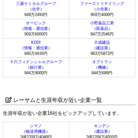
三菱ケミカルグループ
ファーストリテイリング
（
化学
）
（
小売業
）
949万2493円
959万4000円
オービック
小野薬品工業
（
情報・通信業
）
（
医薬品
）
959万6000円
947万2546円
KDDI
大成建設
（
情報・通信業
）
（
建設業
）
945万4416円
963万5872円
十六フィナンシャルグループ
オプトラン
（
銀行業
）
（
機械
）
944万9000円
944万689円
レーサムと生涯年収が近い企業一覧
生涯年収が近い企業16社をピックアップしています。
シマノ
キンデン
（
輸送用機器
）
（
建設業
）
3億2209万4048円
3億2206万4055円