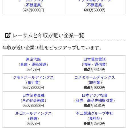
（
不動産業
）
（
不動産業
）
524万6000円
693万5000円
レーサムと年収が近い企業一覧
年収が近い企業16社をピックアップしています。
東京汽船
日本電信電話
（
倉庫・運輸関連
）
（
情報・通信業
）
954万円
952万4414円
ジモトホールディングス
コメダホールディングス
（
銀行業
）
（
卸売業
）
952万3000円
956万9000円
日本証券金融
日本アジア投資
（
その他金融業
）
（
証券、商品先物取引業
）
950万8282円
958万5181円
JFEホールディングス
不二製油グループ本社
（
鉄鋼
）
（
食料品
）
959万円
949万2540円