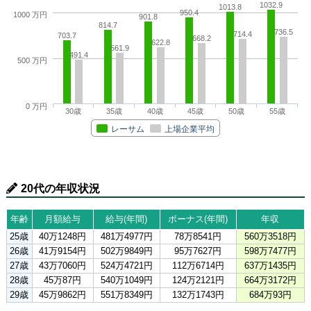
1032.9
1013.8
950.4
1000 万円
901.8
814.7
736.5
714.4
703.7
668.2
622.8
561.9
491.4
500 万円
0 万円
30歳
35歳
40歳
45歳
50歳
55歳
レーサム
上場企業平均
20代の年収状況
年齢
月額給与
給与(年間)
ボーナス(年間)
年収
25歳
40万1248円
481万4977円
78万8541円
560万3518円
26歳
41万9154円
502万9849円
95万7627円
598万7477円
27歳
43万7060円
524万4721円
112万6714円
637万1435円
28歳
45万87円
540万1049円
124万2121円
664万3172円
29歳
45万9862円
551万8349円
132万1743円
684万93円