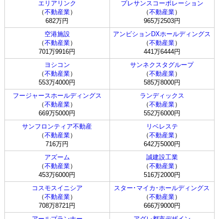
エリアリンク
プレサンスコーポレーション
（
不動産業
）
（
不動産業
）
682万円
965万2503円
空港施設
アンビションDXホールディングス
（
不動産業
）
（
不動産業
）
701万9916円
441万6444円
ヨシコン
サンネクスタグループ
（
不動産業
）
（
不動産業
）
553万4000円
585万8000円
フージャースホールディングス
ランディックス
（
不動産業
）
（
不動産業
）
669万5000円
552万6000円
サンフロンティア不動産
リベレステ
（
不動産業
）
（
不動産業
）
716万円
642万5000円
アズーム
誠建設工業
（
不動産業
）
（
不動産業
）
453万6000円
516万2000円
コスモスイニシア
スター･マイカ･ホールディングス
（
不動産業
）
（
不動産業
）
708万8721円
666万9000円
アールプランナー
アグレ都市デザイン