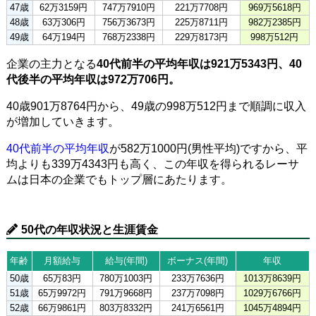
47歳
62万3159円
747万7910円
221万7708円
969万5618円
48歳
63万306円
756万3673円
225万8711円
982万2385円
49歳
64万194円
768万2338円
229万8173円
998万512円
企業の主力となる
40代前半の平均年収は921万5343円、40
代後半の平均年収は972万706円。
40歳901万8764円から、49歳の998万512円まで順調に収入
が増加していきます。
40代前半の平均年収
が582万1000円(男性平均)ですから、平
均よりも339万4343円も高く、この年収を得られるレーサ
ムは日本の企業でもトップ層にあたります。
50代の年収状況と生涯賃金
年齢
月額給与
給与(年間)
ボーナス(年間)
年収
50歳
65万83円
780万1003円
233万7636円
1013万8639円
51歳
65万9972円
791万9668円
237万7098円
1029万6766円
52歳
66万9861円
803万8332円
241万6561円
1045万4894円