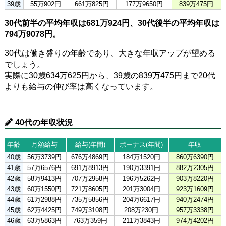
39歳
55万902円
661万825円
177万9650円
839万475円
30代前半の平均年収は681万924円、30代後半の平均年収は
794万9078円。
30代は働き盛りの年齢であり、大きな年収アップが望める
でしょう。
実際に30歳634万625円から、39歳の839万475円まで20代
よりも給与の伸び率は高くなっています。
40代の年収状況
年齢
月額給与
給与(年間)
ボーナス(年間)
年収
40歳
56万3739円
676万4869円
184万1520円
860万6390円
41歳
57万6576円
691万8913円
190万3391円
882万2305円
42歳
58万9413円
707万2958円
196万5262円
903万8220円
43歳
60万1550円
721万8605円
201万3004円
923万1609円
44歳
61万2988円
735万5856円
204万6617円
940万2474円
45歳
62万4425円
749万3108円
208万230円
957万3338円
46歳
63万5863円
763万359円
211万3843円
974万4202円