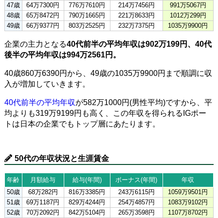
47歳
64万7300円
776万7610円
214万7456円
991万5067円
48歳
65万8472円
790万1665円
221万8633円
1012万299円
49歳
66万9377円
803万2525円
232万7375円
1035万9900円
企業の主力となる
40代前半の平均年収は902万199円、40代
後半の平均年収は994万2561円。
40歳860万6390円から、49歳の1035万9900円まで順調に収
入が増加していきます。
40代前半の平均年収
が582万1000円(男性平均)ですから、平
均よりも319万9199円も高く、この年収を得られるIGポー
トは日本の企業でもトップ層にあたります。
50代の年収状況と生涯賃金
年齢
月額給与
給与(年間)
ボーナス(年間)
年収
50歳
68万282円
816万3385円
243万6115円
1059万9501円
51歳
69万1187円
829万4244円
254万4857円
1083万9102円
52歳
70万2092円
842万5104円
265万3598円
1107万8702円