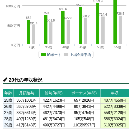
1059.9
957.3
1000 万円
860.6
750
736.5
714.4
668.2
634
622.8
561.9
491.4
500 万円
0 万円
30歳
35歳
40歳
45歳
50歳
55歳
IGポート
上場企業平均
20代の年収状況
年齢
月額給与
給与(年間)
ボーナス(年間)
年収
25歳
35万1801円
422万1623円
65万2926円
487万4550円
26歳
36万8708円
442万4498円
80万3841円
522万8339円
27歳
38万5614円
462万7373円
95万4754円
558万2128円
28歳
40万1289円
481万5474円
105万548円
586万6024円
29歳
41万6143円
499万3727円
110万9597円
610万3325円