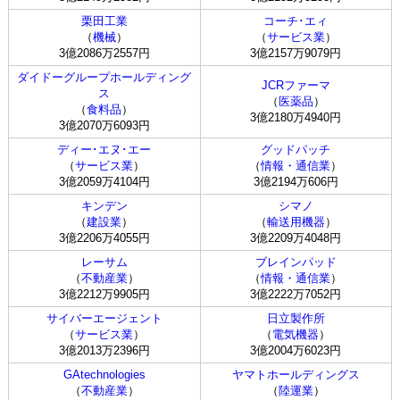
栗田工業
コーチ･エィ
（
機械
）
（
サービス業
）
3億2086万2557円
3億2157万9079円
ダイドーグループホールディング
JCRファーマ
ス
（
医薬品
）
（
食料品
）
3億2180万4940円
3億2070万6093円
ディー･エヌ･エー
グッドパッチ
（
サービス業
）
（
情報・通信業
）
3億2059万4104円
3億2194万606円
キンデン
シマノ
（
建設業
）
（
輸送用機器
）
3億2206万4055円
3億2209万4048円
レーサム
ブレインパッド
（
不動産業
）
（
情報・通信業
）
3億2212万9905円
3億2222万7052円
サイバーエージェント
日立製作所
（
サービス業
）
（
電気機器
）
3億2013万2396円
3億2004万6023円
GAtechnologies
ヤマトホールディングス
（
不動産業
）
（
陸運業
）