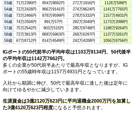
53歳
71万2390円
854万8682円
271万1916円
1126万599円
54歳
72万2428円
866万9141円
274万8624円
1141万7765円
55歳
73万2466円
878万9599円
278万5332円
1157万4931円
56歳
74万2504円
891万57円
282万2040円
1173万2098円
57歳
75万2542円
903万515円
285万8748円
1188万9264円
58歳
72万3913円
868万6963円
268万6297円
1137万3261円
59歳
67万8712円
814万4549円
242万4208円
1056万8756円
IGポートの50代前半の平均年収は1103万9134円、50代後半
の平均年収は1142万7662円。
多くの企業が50代前半あたりで最高年収となりますが、IG
ポートの55歳時年収は1157万4931円となっています。
入社から順調に伸び、50代で最高年収に達した後は定年に
向けてゆるやかに減少していきます。
生涯賃金は3億2120万623円に平均退職金2000万円を加算し
た3億4120万623円程度
になると予想されます。