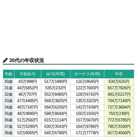
30代の年収状況
年齢
月額給与
給与(年間)
ボーナス(年間)
年収
30歳
43万998円
517万1980円
116万8645円
634万625円
31歳
44万5852円
535万232円
122万7693円
657万7926円
32歳
46万707円
552万8485円
128万6742円
681万5227円
33歳
47万4485円
569万3825円
135万3323円
704万7149円
34歳
48万7187円
584万6255円
142万7439円
727万3694円
35歳
49万9890円
599万8684円
150万1555円
750万239円
36歳
51万2592円
615万1114円
157万5670円
772万6785円
37歳
52万5295円
630万3543円
164万9786円
795万3330円
38歳
53万8065円
645万6780円
171万7779円
817万4560円