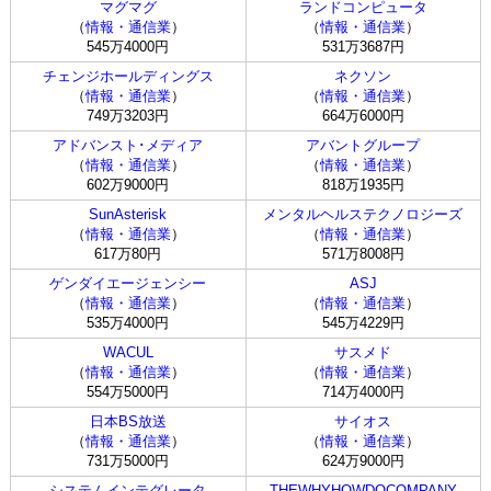
マグマグ
ランドコンピュータ
（
情報・通信業
）
（
情報・通信業
）
545万4000円
531万3687円
チェンジホールディングス
ネクソン
（
情報・通信業
）
（
情報・通信業
）
749万3203円
664万6000円
アドバンスト･メディア
アバントグループ
（
情報・通信業
）
（
情報・通信業
）
602万9000円
818万1935円
SunAsterisk
メンタルヘルステクノロジーズ
（
情報・通信業
）
（
情報・通信業
）
617万80円
571万8008円
ゲンダイエージェンシー
ASJ
（
情報・通信業
）
（
情報・通信業
）
535万4000円
545万4229円
WACUL
サスメド
（
情報・通信業
）
（
情報・通信業
）
554万5000円
714万4000円
日本BS放送
サイオス
（
情報・通信業
）
（
情報・通信業
）
731万5000円
624万9000円
システムインテグレータ
THEWHYHOWDOCOMPANY