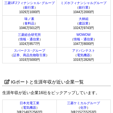
三菱UFJフィナンシャル･グループ
ミズホフィナンシャルグループ
（
銀行業
）
（
銀行業
）
1029万1000円
1044万2000円
味ノ素
大林組
（
食料品
）
（
建設業
）
1046万5012円
1024万9743円
三菱総合研究所
WOWOW
（
情報・通信業
）
（
情報・通信業
）
1024万8577円
1047万8000円
スパークス･グループ
アドバンテスト
（
証券、商品先物取引業
）
（
電気機器
）
1019万5000円
1019万2826円
IGポートと生涯年収が近い企業一覧
生涯年収が近い企業16社をピックアップしています。
日本光電工業
三菱ケミカルグループ
（
電気機器
）
（
化学
）
3億2149万2582円
3億2152万5253円