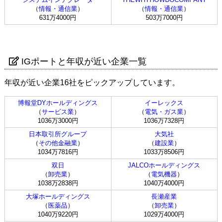
（
情報・通信業
）
（
情報・通信業
）
631万4000円
503万7000円
IGポートと年収が近い企業一覧
年収が近い企業16社をピックアップしています。
博報堂DYホールディングス
イーレックス
（
サービス業
）
（
電気・ガス業
）
1036万3000円
1036万7328円
日本取引所グループ
大気社
（
その他金融業
）
（
建設業
）
1034万7816円
1033万8506円
双日
JALCOホールディングス
（
卸売業
）
（
電気機器
）
1038万2838円
1040万4000円
大塚ホールディングス
長瀬産業
（
医薬品
）
（
卸売業
）
1040万9220円
1029万4000円