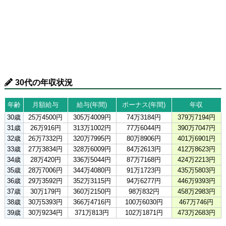
30代の年収状況
年齢
月額給与
給与(年間)
ボーナス(年間)
年収
30歳
25万4500円
305万4009円
74万3184円
379万7194円
31歳
26万916円
313万1002円
77万6044円
390万7047円
32歳
26万7332円
320万7995円
80万8906円
401万6901円
33歳
27万3834円
328万6009円
84万2613円
412万8623円
34歳
28万420円
336万5044円
87万7168円
424万2213円
35歳
28万7006円
344万4080円
91万1723円
435万5803円
36歳
29万3592円
352万3115円
94万6277円
446万9393円
37歳
30万179円
360万2150円
98万832円
458万2983円
38歳
30万5393円
366万4716円
100万6030円
467万746円
39歳
30万9234円
371万813円
102万1871円
473万2683円