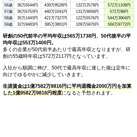
56歳
36万6544円
439万8528円
132万2579円
572万1108円
57歳
36万6753円
440万1041円
131万9058円
572万98円
58歳
35万1443円
421万7327円
122万6576円
544万3904円
59歳
32万9483円
395万3801円
109万5970円
504万9772円
研創の50代前半の平均年収は565万1738円、50代後半の平
均年収は553万1400円。
多くの企業が50代前半あたりで最高年収となりますが、研
創の55歳時年収は572万2117円となっています。
入社から順調に伸び、50代で最高年収に達した後は定年に
向けてゆるやかに減少していきます。
生涯賃金は1億7582万9816円に平均退職金2000万円を加算
した1億9582万9816円程度
になると予想されます。