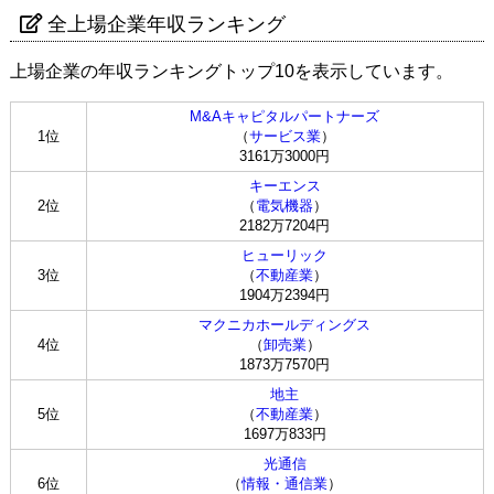
全上場企業年収ランキング
上場企業の年収ランキングトップ10を表示しています。
M&Aキャピタルパートナーズ
1位
（
サービス業
）
3161万3000円
キーエンス
2位
（
電気機器
）
2182万7204円
ヒューリック
3位
（
不動産業
）
1904万2394円
マクニカホールディングス
4位
（
卸売業
）
1873万7570円
地主
5位
（
不動産業
）
1697万833円
光通信
6位
（
情報・通信業
）