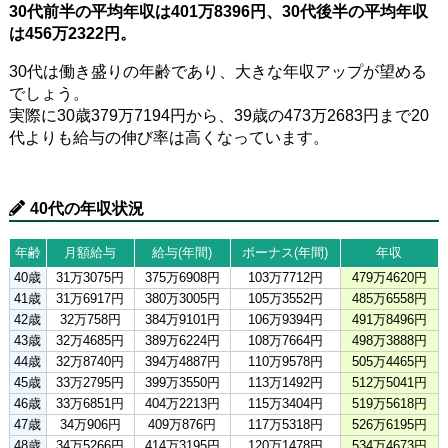
30代前半の平均年収は401万8396円、30代後半の平均年収
は456万2322円。
30代は働き盛りの年齢であり、大きな年収アップが望める
でしょう。
実際に30歳379万7194円から、39歳の473万2683円まで20
代よりも給与の伸び率は高くなっています。
40代の年収状況
年齢
月額給与
給与(年間)
ボーナス(年間)
年収
40歳
31万3075円
375万6908円
103万7712円
479万4620円
41歳
31万6917円
380万3005円
105万3552円
485万6558円
42歳
32万758円
384万9101円
106万9394円
491万8496円
43歳
32万4685円
389万6224円
108万7664円
498万3888円
44歳
32万8740円
394万4887円
110万9578円
505万4465円
45歳
33万2795円
399万3550円
113万1492円
512万5041円
46歳
33万6851円
404万2213円
115万3404円
519万5618円
47歳
34万906円
409万876円
117万5318円
526万6195円
48歳
34万5266円
414万3195円
120万1478円
534万4673円