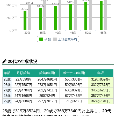
512.5
491.4
479.4
500 万円
435.5
379.7
250 万円
0 万円
30歳
35歳
40歳
45歳
50歳
55歳
研創
上場企業平均
20代の年収状況
年齢
月額給与
給与(年間)
ボーナス(年間)
年収
25歳
22万390円
264万4691円
55万3831円
319万8524円
26歳
22万7587円
273万1051円
59万6326円
332万7378円
27歳
23万4784円
281万7411円
63万8821円
345万6233円
28歳
24万1668円
290万24円
67万7462円
357万7486円
29歳
24万8084円
297万7017円
71万323円
368万7340円
25歳で319万8524円、29歳で368万7340円と上昇し、
20代