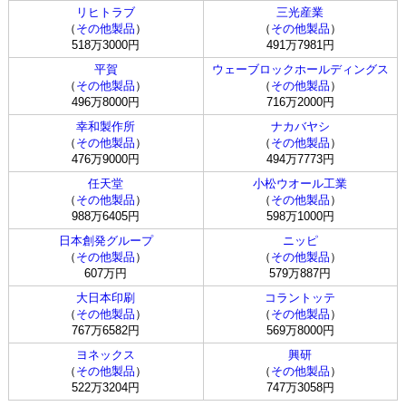
リヒトラブ
三光産業
（
その他製品
）
（
その他製品
）
518万3000円
491万7981円
平賀
ウェーブロックホールディングス
（
その他製品
）
（
その他製品
）
496万8000円
716万2000円
幸和製作所
ナカバヤシ
（
その他製品
）
（
その他製品
）
476万9000円
494万7773円
任天堂
小松ウオール工業
（
その他製品
）
（
その他製品
）
988万6405円
598万1000円
日本創発グループ
ニッピ
（
その他製品
）
（
その他製品
）
607万円
579万887円
大日本印刷
コラントッテ
（
その他製品
）
（
その他製品
）
767万6582円
569万8000円
ヨネックス
興研
（
その他製品
）
（
その他製品
）
522万3204円
747万3058円