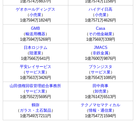
1億7574万8837円
1億7574万1158円
ゲオホールディングス
ハイデイ日高
（
小売業
）
（
小売業
）
1億7594万1824円
1億7571万4626円
GMB
Casa
（
輸送用機器
）
（
その他金融業
）
1億7594万5269円
1億7569万339円
日本ロジテム
JMACS
（
陸運業
）
（
非鉄金属
）
1億7566万641円
1億7600万9876円
平安レイサービス
ブランジスタ
（
サービス業
）
（
サービス業
）
1億7563万3426円
1億7554万1085円
山田債権回収管理総合事務所
田中商事
（
サービス業
）
（
卸売業
）
1億7552万5695円
1億7614万6513円
鶴弥
テクノマセマティカル
（
ガラス・土石製品
）
（
情報・通信業
）
1億7549万7211円
1億7547万1594円