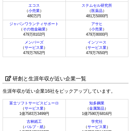
エコス
ステムセル研究所
（
小売業
）
（
医薬品
）
480万円
481万5000円
ジャパンワランティサポート
アサヒ
（
その他金融業
）
（
小売業
）
479万8102円
479万8000円
メンバーズ
インソース
（
サービス業
）
（
サービス業
）
479万7652円
479万7650円
研創と生涯年収が近い企業一覧
生涯年収が近い企業16社をピックアップしています。
富士ソフトサービスビューロ
知多鋼業
（
サービス業
）
（
金属製品
）
1億7583万3499円
1億7590万6816円
古林紙工
学究社
（
パルプ・紙
）
（
サービス業
）