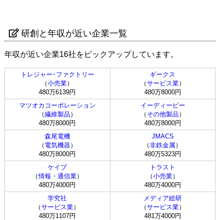
研創と年収が近い企業一覧
年収が近い企業16社をピックアップしています。
トレジャー･ファクトリー
ギークス
（
小売業
）
（
サービス業
）
480万6139円
480万8000円
マツオカコーポレーション
イーディーピー
（
繊維製品
）
（
その他製品
）
480万8000円
480万8000円
森尾電機
JMACS
（
電気機器
）
（
非鉄金属
）
480万8000円
480万5323円
ケイブ
トラスト
（
情報・通信業
）
（
小売業
）
480万4000円
480万4000円
学究社
メディア総研
（
サービス業
）
（
サービス業
）
480万1107円
481万4000円