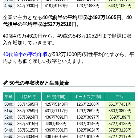
49歳
34万9930円
419万9169円
123万1883円
543万1052円
企業の主力となる
40代前半の平均年収は492万1605円、40
代後半の平均年収は527万2516円。
40歳479万4620円から、49歳の543万1052円まで順調に収
入が増加していきます。
40代前半の平均年収
が582万1000円(男性平均)ですから、平
均よりも低く寂しい数字といえます。
50代の年収状況と生涯賃金
年齢
月額給与
給与(年間)
ボーナス(年間)
年収
50歳
35万4595円
425万5143円
126万2288円
551万7431円
51歳
35万9259円
431万1117円
129万2692円
560万3809円
52歳
36万3924円
436万7091円
132万3097円
569万189円
53歳
36万5915円
439万988円
133万3146円
572万4135円
54歳
36万6125円
439万3501円
132万9624円
572万3126円
55歳
36万6334円
439万6015円
132万6102円
572万2117円