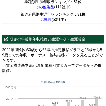
業種別生涯年収ランキング：
81位
その他製品
(111社中)
都道府県別生涯年収ランキング：
31位
広島県
(50社中)
研創の年齢別年収推移と生涯年収・生涯賃金
2022年 研創の30歳から55歳の推定推移グラフと25歳から5
9歳までの年収・ボーナス・給与推移データを見ることがで
きます。
※賃金構造基本統計調査 業種別賃金カーブデータからの推
計値。
研創の年齢別 年収推移
1000 万円
736.5
714.4
750 万円
668.2
622.8
572.2
561.9
551.7