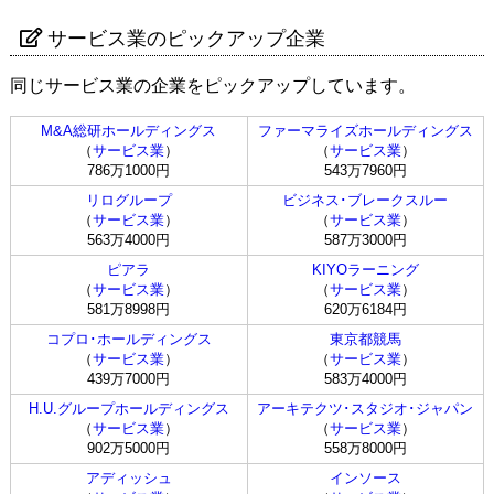
サービス業のピックアップ企業
同じサービス業の企業をピックアップしています。
M&A総研ホールディングス
ファーマライズホールディングス
（
サービス業
）
（
サービス業
）
786万1000円
543万7960円
リログループ
ビジネス･ブレークスルー
（
サービス業
）
（
サービス業
）
563万4000円
587万3000円
ピアラ
KIYOラーニング
（
サービス業
）
（
サービス業
）
581万8998円
620万6184円
コプロ･ホールディングス
東京都競馬
（
サービス業
）
（
サービス業
）
439万7000円
583万4000円
H.U.グループホールディングス
アーキテクツ･スタジオ･ジャパン
（
サービス業
）
（
サービス業
）
902万5000円
558万8000円
アディッシュ
インソース