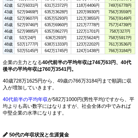
42歳
52万6031円
631万2372円
118万4406円
749万6778円
43歳
52万9469円
635万3628円
120万9930円
756万3559円
44歳
52万9607円
635万5293円
121万3855円
756万9149円
45歳
52万9746円
635万6960円
121万7778円
757万4739円
46歳
52万9885円
635万8627円
122万1701円
758万327円
47歳
53万24円
636万293円
122万5624円
758万5917円
48歳
53万1777円
638万1333円
123万2202円
761万3536円
49歳
53万5145円
642万1745円
124万1438円
766万3184円
企業の主力となる
40代前半の平均年収は746万63円、40代
後半の平均年収は760万3541円。
40歳728万1625円から、49歳の766万3184円まで順調に収
入が増加していきます。
40代前半の平均年収
が582万1000円(男性平均)ですから、平
均よりも高い数字にはなりますが、社会全体の中でみれば
中堅企業の水準になります。
50代の年収状況と生涯賃金