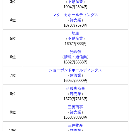
3位
（
不動産業
）
1904万2394円
マクニカホールディングス
4位
（
卸売業
）
1873万7570円
地主
5位
（
不動産業
）
1697万833円
光通信
6位
（
情報・通信業
）
1682万3338円
ショーボンドホールディングス
7位
（
建設業
）
1605万3000円
伊藤忠商事
8位
（
卸売業
）
1579万7516円
三菱商事
9位
（
卸売業
）
1558万8893円
三井物産
10位
（
卸売業
）