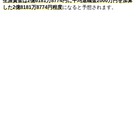
生涯賃金は2億6181万8774円に平均退職金2000万円を加算
した2億8181万8774円程度
になると予想されます。