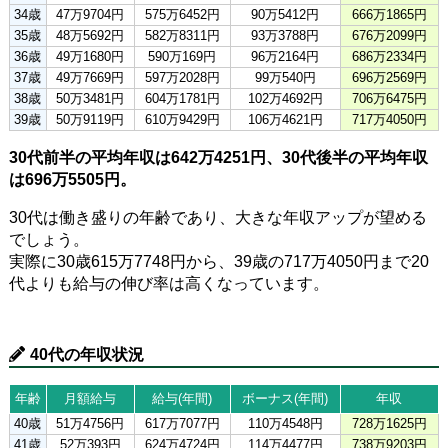
34歳
47万9704円
575万6452円
90万5412円
666万1865円
35歳
48万5692円
582万8311円
93万3788円
676万2099円
36歳
49万1680円
590万169円
96万2164円
686万2334円
37歳
49万7669円
597万2028円
99万540円
696万2569円
38歳
50万3481円
604万1781円
102万4692円
706万6475円
39歳
50万9119円
610万9429円
106万4621円
717万4050円
30代前半の平均年収は642万4251円、30代後半の平均年収
は696万5505円。
30代は働き盛りの年齢であり、大きな年収アップが望める
でしょう。
実際に30歳615万7748円から、39歳の717万4050円まで20
代よりも給与の伸び率は高くなっています。
40代の年収状況
年齢
月額給与
給与(年間)
ボーナス(年間)
年収
40歳
51万4756円
617万7077円
110万4548円
728万1625円
41歳
52万393円
624万4724円
114万4477円
738万9203円