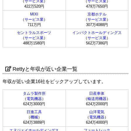
（
サービス業
）
（
サービス業
）
422万520円
479万7650円
MIXI
京都ホテル
（
サービス業
）
（
サービス業
）
711万円
307万4088円
セントラルスポーツ
インパクトホールディングス
（
サービス業
）
（
サービス業
）
488万1580円
562万7386円
Rettyと年収が近い企業一覧
年収が近い企業16社をピックアップしています。
タムラ製作所
日産車体
（
電気機器
）
（
輸送用機器
）
624万3000円
624万2000円
日進工具
山洋電気
（
機械
）
（
電気機器
）
624万3889円
624万4000円
エヌジェイホールディングス
フュートレック