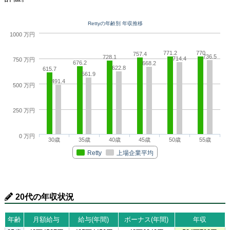
Rettyの年齢別 年収推移
1000 万円
771.2
770
757.4
736.5
728.1
714.4
750 万円
676.2
668.2
622.8
615.7
561.9
491.4
500 万円
250 万円
0 万円
30歳
35歳
40歳
45歳
50歳
55歳
Retty
上場企業平均
20代の年収状況
年齢
月額給与
給与(年間)
ボーナス(年間)
年収