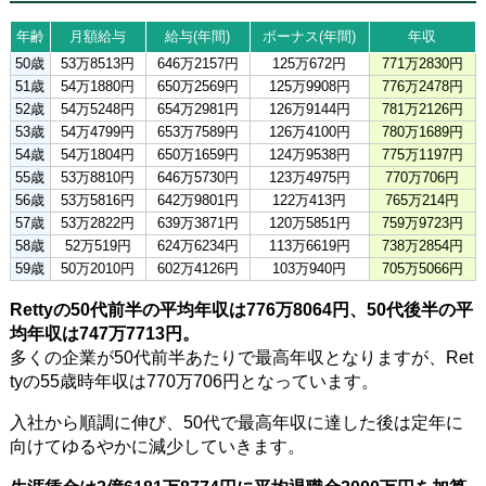
年齢
月額給与
給与(年間)
ボーナス(年間)
年収
50歳
53万8513円
646万2157円
125万672円
771万2830円
51歳
54万1880円
650万2569円
125万9908円
776万2478円
52歳
54万5248円
654万2981円
126万9144円
781万2126円
53歳
54万4799円
653万7589円
126万4100円
780万1689円
54歳
54万1804円
650万1659円
124万9538円
775万1197円
55歳
53万8810円
646万5730円
123万4975円
770万706円
56歳
53万5816円
642万9801円
122万413円
765万214円
57歳
53万2822円
639万3871円
120万5851円
759万9723円
58歳
52万519円
624万6234円
113万6619円
738万2854円
59歳
50万2010円
602万4126円
103万940円
705万5066円
Rettyの50代前半の平均年収は776万8064円、50代後半の平
均年収は747万7713円。
多くの企業が50代前半あたりで最高年収となりますが、Ret
tyの55歳時年収は770万706円となっています。
入社から順調に伸び、50代で最高年収に達した後は定年に
向けてゆるやかに減少していきます。