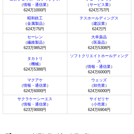
（
情報・通信業
）
（
サービス業
）
624万1000円
624万757円
昭和鉄工
テスホールディングス
（
金属製品
）
（
建設業
）
624万75円
624万円
セーレン
大幸薬品
（
繊維製品
）
（
医薬品
）
623万9852円
624万5308円
ソフトクリエイトホールディング
タカトリ
ス
（
機械
）
（
情報・通信業
）
624万5388円
624万6000円
マクアケ
ウェッズ
（
情報・通信業
）
（
卸売業
）
624万6000円
624万6000円
サクラケーシーエス
サイゼリヤ
（
情報・通信業
）
（
小売業
）
623万9000円
624万6904円