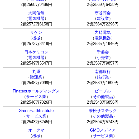
2億2568万9486円
2億2569万6438円
大同信号
守谷商会
（
電気機器
）
（
建設業
）
2億2572万6158円
2億2564万2296円
リケン
岩崎電気
（
機械
）
（
電気機器
）
2億2573万8419円
2億2585万1946円
日本ケミコン
千趣会
（
電気機器
）
（
小売業
）
2億2549万5547円
2億2587万9857円
丸運
南都銀行
（
陸運業
）
（
銀行業
）
2億2548万7099円
2億2589万1690円
Finatextホールディングス
ピープル
（
サービス業
）
（
その他製品
）
2億2546万7026円
2億2543万6856円
GreenEarthInstitute
兼松サステック
（
サービス業
）
（
その他製品
）
2億2543万6245円
2億2594万5743円
オークマ
GMOメディア
（
機械
）
（
サービス業
）