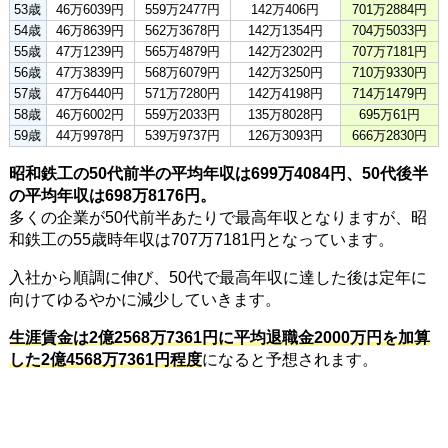
53歳
46万6039円
559万2477円
142万406円
701万2884円
54歳
46万8639円
562万3678円
142万1354円
704万5033円
55歳
47万1239円
565万4879円
142万2302円
707万7181円
56歳
47万3839円
568万6079円
142万3250円
710万9330円
57歳
47万6440円
571万7280円
142万4198円
714万1479円
58歳
46万6002円
559万2033円
135万8028円
695万61円
59歳
44万9978円
539万9737円
126万3093円
666万2830円
昭和鉄工の50代前半の平均年収は699万4084円、50代後半
の平均年収は698万8176円。
多くの企業が50代前半あたりで最高年収となりますが、昭
和鉄工の55歳時年収は707万7181円となっています。
入社から順調に伸び、50代で最高年収に達した後は定年に
向けてゆるやかに減少していきます。
生涯賃金は2億2568万7361円に平均退職金2000万円を加算
した2億4568万7361円程度
になると予想されます。