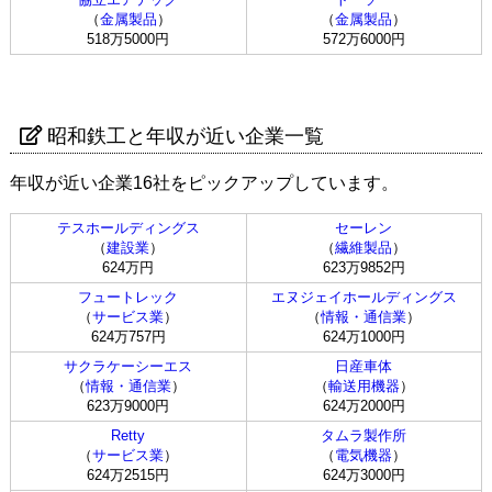
（
金属製品
）
（
金属製品
）
518万5000円
572万6000円
昭和鉄工と年収が近い企業一覧
年収が近い企業16社をピックアップしています。
テスホールディングス
セーレン
（
建設業
）
（
繊維製品
）
624万円
623万9852円
フュートレック
エヌジェイホールディングス
（
サービス業
）
（
情報・通信業
）
624万757円
624万1000円
サクラケーシーエス
日産車体
（
情報・通信業
）
（
輸送用機器
）
623万9000円
624万2000円
Retty
タムラ製作所
（
サービス業
）
（
電気機器
）
624万2515円
624万3000円