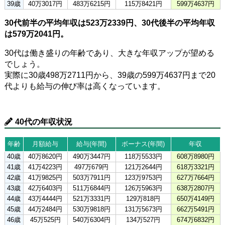
39歳
40万3017円
483万6215円
115万8421円
599万4637円
30代前半の平均年収は523万2339円、30代後半の平均年収
は579万2041円。
30代は働き盛りの年齢であり、大きな年収アップが望める
でしょう。
実際に30歳498万2711円から、39歳の599万4637円まで20
代よりも給与の伸び率は高くなっています。
40代の年収状況
年齢
月額給与
給与(年間)
ボーナス(年間)
年収
40歳
40万8620円
490万3447円
118万5533円
608万8980円
41歳
41万4223円
497万679円
121万2644円
618万3321円
42歳
41万9825円
503万7911円
123万9753円
627万7664円
43歳
42万6403円
511万6844円
126万5963円
638万2807円
44歳
43万4444円
521万3331円
129万818円
650万4149円
45歳
44万2484円
530万9818円
131万5673円
662万5491円
46歳
45万525円
540万6304円
134万527円
674万6832円