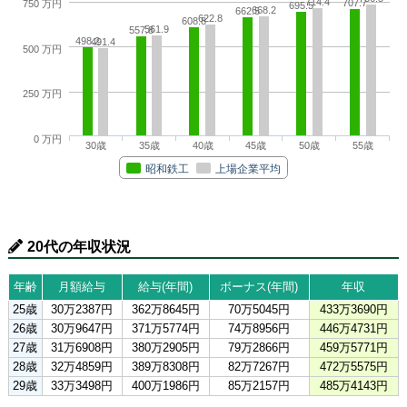
714.4
707.7
750 万円
695.5
668.2
662.5
622.8
608.8
561.9
557.8
498.2
491.4
500 万円
250 万円
0 万円
30歳
35歳
40歳
45歳
50歳
55歳
昭和鉄工
上場企業平均
20代の年収状況
年齢
月額給与
給与(年間)
ボーナス(年間)
年収
25歳
30万2387円
362万8645円
70万5045円
433万3690円
26歳
30万9647円
371万5774円
74万8956円
446万4731円
27歳
31万6908円
380万2905円
79万2866円
459万5771円
28歳
32万4859円
389万8308円
82万7267円
472万5575円
29歳
33万3498円
400万1986円
85万2157円
485万4143円