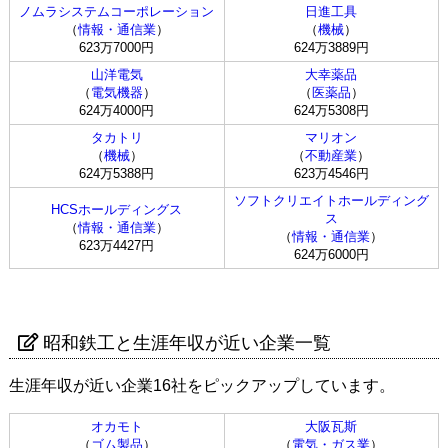
ノムラシステムコーポレーション
日進工具
（
情報・通信業
）
（
機械
）
623万7000円
624万3889円
山洋電気
大幸薬品
（
電気機器
）
（
医薬品
）
624万4000円
624万5308円
タカトリ
マリオン
（
機械
）
（
不動産業
）
624万5388円
623万4546円
ソフトクリエイトホールディング
HCSホールディングス
ス
（
情報・通信業
）
（
情報・通信業
）
623万4427円
624万6000円
昭和鉄工と生涯年収が近い企業一覧
生涯年収が近い企業16社をピックアップしています。
オカモト
大阪瓦斯
（
ゴム製品
）
（
電気・ガス業
）