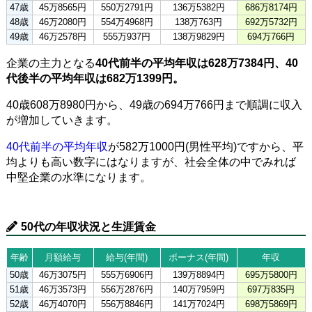
47歳
45万8565円
550万2791円
136万5382円
686万8174円
48歳
46万2080円
554万4968円
138万763円
692万5732円
49歳
46万2578円
555万937円
138万9829円
694万766円
企業の主力となる
40代前半の平均年収は628万7384円、40
代後半の平均年収は682万1399円。
40歳608万8980円から、49歳の694万766円まで順調に収入
が増加していきます。
40代前半の平均年収
が582万1000円(男性平均)ですから、平
均よりも高い数字にはなりますが、社会全体の中でみれば
中堅企業の水準になります。
50代の年収状況と生涯賃金
年齢
月額給与
給与(年間)
ボーナス(年間)
年収
50歳
46万3075円
555万6906円
139万8894円
695万5800円
51歳
46万3573円
556万2876円
140万7959円
697万835円
52歳
46万4070円
556万8846円
141万7024円
698万5869円