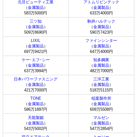
元旦ビューティ工業
アトムリビンテック
（
金属製品
）
（
金属製品
）
583万5000円
633万4000円
三ツ知
駒井ハルテック
（
金属製品
）
（
金属製品
）
509万8690円
590万7423円
LIXIL
ファインシンター
（
金属製品
）
（
金属製品
）
697万9421円
647万4000円
ケー･エフ･シー
知多鋼業
（
金属製品
）
（
金属製品
）
637万3994円
482万7000円
日本パワーファスニング
三洋工業
（
金属製品
）
（
金属製品
）
421万7000円
518万5115円
TONE
稲葉製作所
（
金属製品
）
（
金属製品
）
586万1897円
609万5508円
天龍製鋸
マルゼン
（
金属製品
）
（
金属製品
）
543万5002円
547万2854円
協立エアテック
トーソー