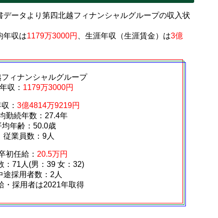
書データより第四北越フィナンシャルグループの収入状
均年収は
1179万3000円
、生涯年収（生涯賃金）は
3億
越フィナンシャルグループ
年収：
1179万3000円
年収：
3億4814万9219円
均勤続年数：27.4年
平均年齢：50.0歳
従業員数：9人
卒初任給：
20.5万円
：71人(男：39 女：32)
中途採用者数：2人
給・採用者は2021年取得