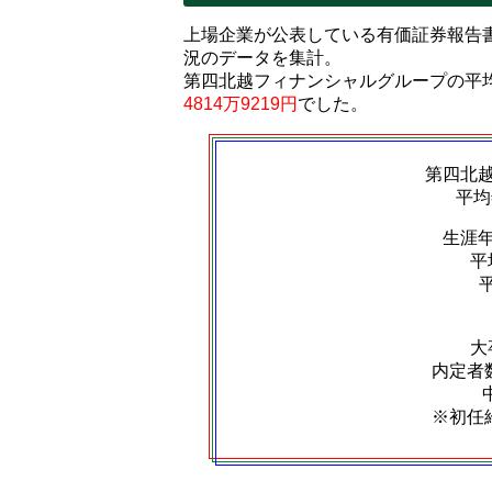
上場企業が公表している有価証券報告
況のデータを集計。
第四北越フィナンシャルグループの平
4814万9219円
でした。
第四北
平均
生涯
平
大
内定者数
※初任