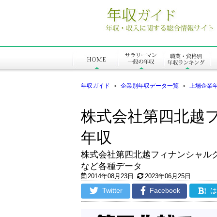
年収ガイド
＞
企業別年収データ一覧
＞
上場企業
株式会社第四北越
年収
株式会社第四北越フィナンシャル
など各種データ
2014年08月23日
2023年06月25日
Twitter
Facebook
!