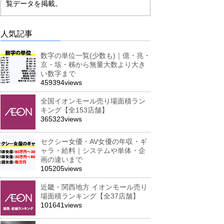
覧データを掲載。
人気記事
数字の単位一覧(少数も)｜億・兆・
京・垓・秭から無量大数より大き
い数字まで
459394views
全国イオンモール売り場面積ラン
キング【全153店舗】
365323views
セクシー女優・AV女優の年収・ギ
ャラ・給料｜システムや単体・企
画の違いまで
105205views
近畿・関西地方 イオンモール売り
場面積ランキング【全37店舗】
101641views