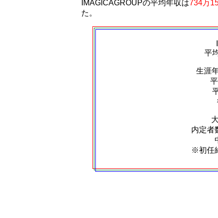
IMAGICAGROUPの平均年収は
734万1
た。
平
生涯
平
内定者数
※初任