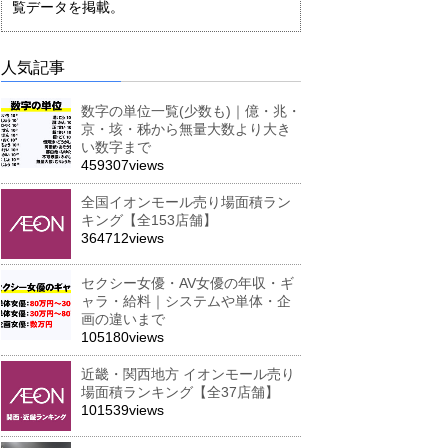
覧データを掲載。
人気記事
数字の単位一覧(少数も)｜億・兆・
京・垓・秭から無量大数より大き
い数字まで
459307views
全国イオンモール売り場面積ラン
キング【全153店舗】
364712views
セクシー女優・AV女優の年収・ギ
ャラ・給料｜システムや単体・企
画の違いまで
105180views
近畿・関西地方 イオンモール売り
場面積ランキング【全37店舗】
101539views