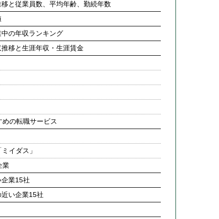
年収推移と従業員数、平均年齢、勤続年数
値
企業中の年収ランキング
別年収推移と生涯年収・生涯賃金
すめの転職サービス
「ミイダス」
企業
い企業15社
の近い企業15社