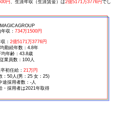
500円
、生涯年収（生涯賃金）は
2億5171万3776円
でし
IMAGICAGROUP
均年収：
734万1500円
年収：
2億5171万3776円
均勤続年数：4.8年
平均年齢：43.8歳
従業員数：100人
大卒初任給：
21万円
：50人(男：25 女：25)
中途採用者数：‐人
給・採用者は2021年取得