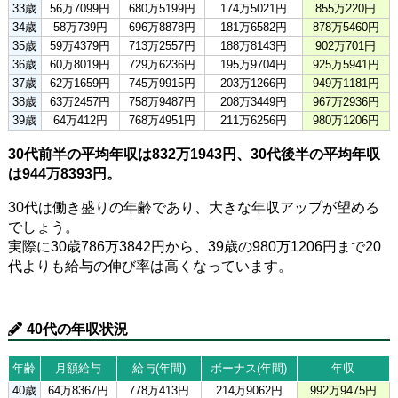
33歳
56万7099円
680万5199円
174万5021円
855万220円
34歳
58万739円
696万8878円
181万6582円
878万5460円
35歳
59万4379円
713万2557円
188万8143円
902万701円
36歳
60万8019円
729万6236円
195万9704円
925万5941円
37歳
62万1659円
745万9915円
203万1266円
949万1181円
38歳
63万2457円
758万9487円
208万3449円
967万2936円
39歳
64万412円
768万4951円
211万6256円
980万1206円
30代前半の平均年収は832万1943円、30代後半の平均年収
は944万8393円。
30代は働き盛りの年齢であり、大きな年収アップが望める
でしょう。
実際に30歳786万3842円から、39歳の980万1206円まで20
代よりも給与の伸び率は高くなっています。
40代の年収状況
年齢
月額給与
給与(年間)
ボーナス(年間)
年収
40歳
64万8367円
778万413円
214万9062円
992万9475円