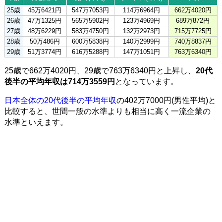
25歳
45万6421円
547万7053円
114万6964円
662万4020円
26歳
47万1325円
565万5902円
123万4969円
689万872円
27歳
48万6229円
583万4750円
132万2973円
715万7725円
28歳
50万486円
600万5838円
140万2999円
740万8837円
29歳
51万3774円
616万5288円
147万1051円
763万6340円
25歳で662万4020円、29歳で763万6340円と上昇し、
20代
後半の平均年収は714万3559円
となっています。
日本全体の20代後半の平均年収
の402万7000円(男性平均)と
比較すると、世間一般の水準よりも相当に高く一流企業の
水準といえます。