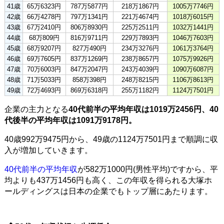
41歳
65万6323円
787万5877円
218万1867円
1005万7746円
42歳
66万4278円
797万1341円
221万4674円
1018万6015円
43歳
67万2410円
806万8930円
225万2511円
1032万1441円
44歳
68万809円
816万9711円
229万7893円
1046万7603円
45歳
68万9207円
827万490円
234万3276円
1061万3764円
46歳
69万7605円
837万1269円
238万8657円
1075万9926円
47歳
70万6003円
847万2047円
243万4039円
1090万6087円
48歳
71万5033円
858万398円
248万8215円
1106万8613円
49歳
72万4693円
869万6318円
255万1182円
1124万7501円
企業の主力となる
40代前半の平均年収は1019万2456円、40
代後半の平均年収は1091万9178円。
40歳992万9475円から、49歳の1124万7501円まで順調に収
入が増加していきます。
40代前半の平均年収
が582万1000円(男性平均)ですから、平
均よりも437万1456円も高く、この年収を得られる大塚ホ
ールディングスは日本の企業でもトップ層にあたります。