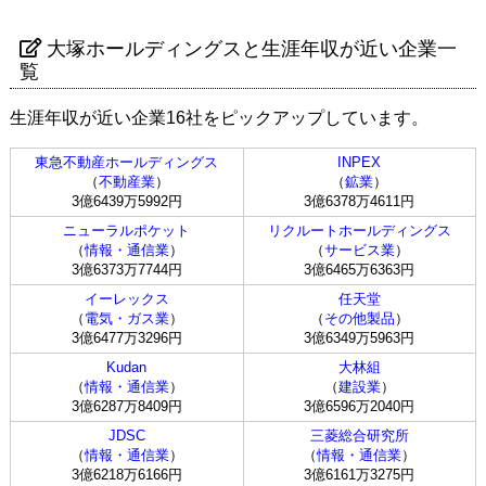
大塚ホールディングスと生涯年収が近い企業一
覧
生涯年収が近い企業16社をピックアップしています。
東急不動産ホールディングス
INPEX
（
不動産業
）
（
鉱業
）
3億6439万5992円
3億6378万4611円
ニューラルポケット
リクルートホールディングス
（
情報・通信業
）
（
サービス業
）
3億6373万7744円
3億6465万6363円
イーレックス
任天堂
（
電気・ガス業
）
（
その他製品
）
3億6477万3296円
3億6349万5963円
Kudan
大林組
（
情報・通信業
）
（
建設業
）
3億6287万8409円
3億6596万2040円
JDSC
三菱総合研究所
（
情報・通信業
）
（
情報・通信業
）
3億6218万6166円
3億6161万3275円