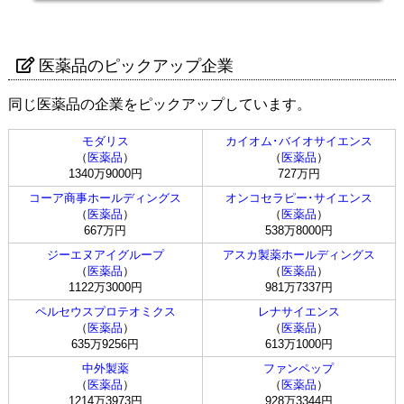
医薬品のピックアップ企業
同じ医薬品の企業をピックアップしています。
モダリス
カイオム･バイオサイエンス
（
医薬品
）
（
医薬品
）
1340万9000円
727万円
コーア商事ホールディングス
オンコセラピー･サイエンス
（
医薬品
）
（
医薬品
）
667万円
538万8000円
ジーエヌアイグループ
アスカ製薬ホールディングス
（
医薬品
）
（
医薬品
）
1122万3000円
981万7337円
ペルセウスプロテオミクス
レナサイエンス
（
医薬品
）
（
医薬品
）
635万9256円
613万1000円
中外製薬
ファンペップ
（
医薬品
）
（
医薬品
）
1214万3973円
928万3344円