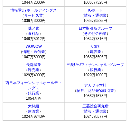
1044万2000円
1036万7328円
博報堂DYホールディングス
IGポート
（
サービス業
）
（
情報・通信業
）
1036万3000円
1035万9525円
味ノ素
日本取引所グループ
（
食料品
）
（
その他金融業
）
1046万5012円
1034万7816円
WOWOW
大気社
（
情報・通信業
）
（
建設業
）
1047万8000円
1033万8506円
長瀬産業
三菱UFJフィナンシャル･グループ
（
卸売業
）
（
銀行業
）
1029万4000円
1029万1000円
西日本フィナンシャルホールディ
アカツキ本社
ングス
（
証券、商品先物取引業
）
（
銀行業
）
1056万1578円
1054万円
大林組
三菱総合研究所
（
建設業
）
（
情報・通信業
）
1024万9743円
1024万8577円