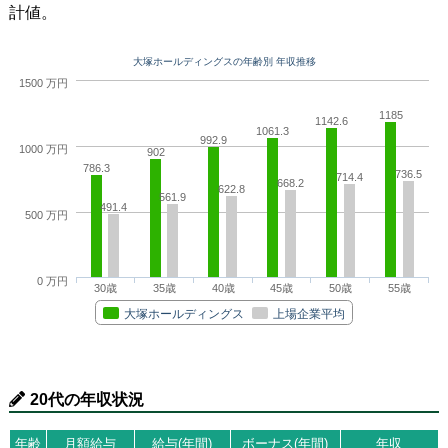
計値。
大塚ホールディングスの年齢別 年収推移
1500 万円
1185
1142.6
1061.3
992.9
1000 万円
902
786.3
736.5
714.4
668.2
622.8
561.9
491.4
500 万円
0 万円
30歳
35歳
40歳
45歳
50歳
55歳
大塚ホールディングス
上場企業平均
20代の年収状況
年齢
月額給与
給与(年間)
ボーナス(年間)
年収