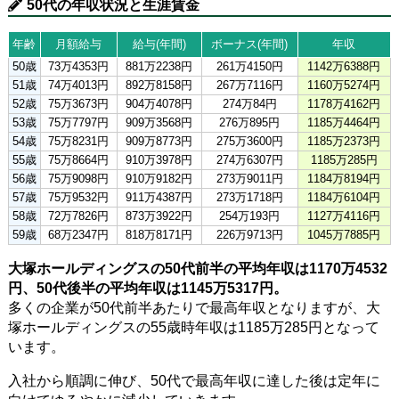
50代の年収状況と生涯賃金
年齢
月額給与
給与(年間)
ボーナス(年間)
年収
50歳
73万4353円
881万2238円
261万4150円
1142万6388円
51歳
74万4013円
892万8158円
267万7116円
1160万5274円
52歳
75万3673円
904万4078円
274万84円
1178万4162円
53歳
75万7797円
909万3568円
276万895円
1185万4464円
54歳
75万8231円
909万8773円
275万3600円
1185万2373円
55歳
75万8664円
910万3978円
274万6307円
1185万285円
56歳
75万9098円
910万9182円
273万9011円
1184万8194円
57歳
75万9532円
911万4387円
273万1718円
1184万6104円
58歳
72万7826円
873万3922円
254万193円
1127万4116円
59歳
68万2347円
818万8171円
226万9713円
1045万7885円
大塚ホールディングスの50代前半の平均年収は1170万4532
円、50代後半の平均年収は1145万5317円。
多くの企業が50代前半あたりで最高年収となりますが、大
塚ホールディングスの55歳時年収は1185万285円となって
います。
入社から順調に伸び、50代で最高年収に達した後は定年に