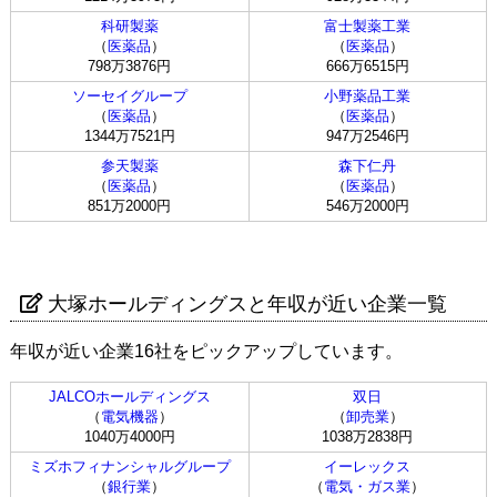
科研製薬
富士製薬工業
（
医薬品
）
（
医薬品
）
798万3876円
666万6515円
ソーセイグループ
小野薬品工業
（
医薬品
）
（
医薬品
）
1344万7521円
947万2546円
参天製薬
森下仁丹
（
医薬品
）
（
医薬品
）
851万2000円
546万2000円
大塚ホールディングスと年収が近い企業一覧
年収が近い企業16社をピックアップしています。
JALCOホールディングス
双日
（
電気機器
）
（
卸売業
）
1040万4000円
1038万2838円
ミズホフィナンシャルグループ
イーレックス
（
銀行業
）
（
電気・ガス業
）