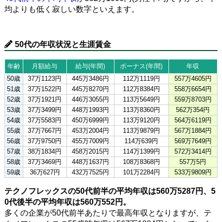
均よりも低く寂しい数字といえます。
50代の年収状況と生涯賃金
年齢
月額給与
給与(年間)
ボーナス(年間)
年収
50歳
37万1123円
445万3486円
112万1119円
557万4605円
51歳
37万1522円
445万8270円
112万8384円
558万6654円
52歳
37万1921円
446万3055円
113万5649円
559万8703円
53歳
37万3499円
448万1993円
113万8360円
562万354円
54歳
37万5583円
450万6999円
113万9120円
564万6119円
55歳
37万7667円
453万2004円
113万9879円
567万1884円
56歳
37万9750円
455万7009円
114万639円
569万7649円
57歳
38万1834円
458万2015円
114万1399円
572万3414円
58歳
37万3469円
448万1637円
108万8368円
557万5円
59歳
36万627円
432万7525円
101万2284円
533万9809円
テクノフレックスの50代前半の平均年収は560万5287円、5
0代後半の平均年収は560万552円。
多くの企業が50代前半あたりで最高年収となりますが、テ