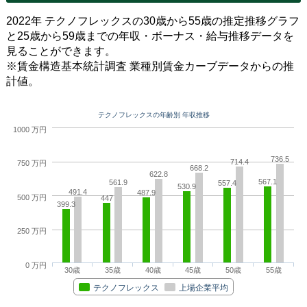
2022年 テクノフレックスの30歳から55歳の推定推移グラフ
と25歳から59歳までの年収・ボーナス・給与推移データを
見ることができます。
※賃金構造基本統計調査 業種別賃金カーブデータからの推
計値。
テクノフレックスの年齢別 年収推移
1000 万円
736.5
714.4
750 万円
668.2
622.8
567.1
561.9
557.4
530.9
491.4
487.9
500 万円
447
399.3
250 万円
0 万円
30歳
35歳
40歳
45歳
50歳
55歳
テクノフレックス
上場企業平均