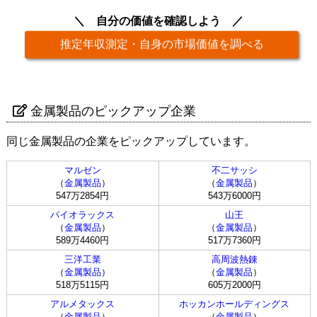
自分の価値を確認しよう
推定年収測定・自身の市場価値を調べる
金属製品のピックアップ企業
同じ金属製品の企業をピックアップしています。
マルゼン
不二サッシ
（
金属製品
）
（
金属製品
）
547万2854円
543万6000円
パイオラックス
山王
（
金属製品
）
（
金属製品
）
589万4460円
517万7360円
三洋工業
高周波熱錬
（
金属製品
）
（
金属製品
）
518万5115円
605万2000円
アルメタックス
ホッカンホールディングス
（
金属製品
）
（
金属製品
）