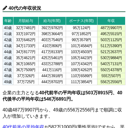
40代の年収状況
年齢
月額給与
給与(年間)
ボーナス(年間)
年収
40歳
32万7481円
392万9782円
95万124円
487万9907円
41歳
33万1972円
398万3664円
97万1852円
495万5515円
42歳
33万6462円
403万7546円
99万3579円
503万1125円
43歳
34万1733円
410万806円
101万4584円
511万5390円
44歳
34万8177円
417万8133円
103万4503円
521万2637円
45歳
35万4621円
425万5461円
105万4423円
530万9884円
46歳
36万1065円
433万2788円
107万4342円
540万7131円
47歳
36万7509円
441万116円
109万4262円
550万4378円
48歳
37万326円
444万3918円
110万6589円
555万507円
49歳
37万725円
444万8702円
111万3854円
556万2556円
企業の主力となる
40代前半の平均年収は503万8915円、40
代後半の平均年収は546万6891円。
40歳487万9907円から、49歳の556万2556円まで順調に収
入が増加していきます。
40代前半の平均年収
が582万1000円(男性平均)ですから、平