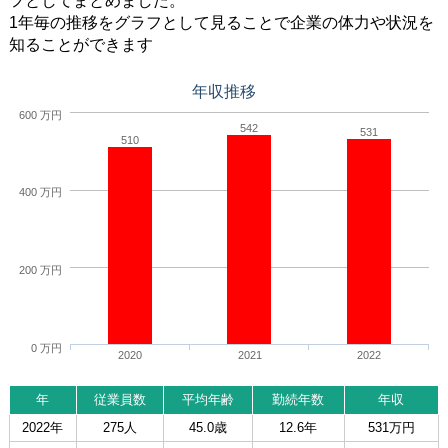
フとしてまとめました。
1年毎の推移をグラフとして見ることで企業の体力や状況を
知ることができます
年収推移
600 万円
542
531
510
400 万円
200 万円
0 万円
2020
2021
2022
年
従業員数
平均年齢
勤続年数
年収
2022年
275人
45.0歳
12.6年
531万円