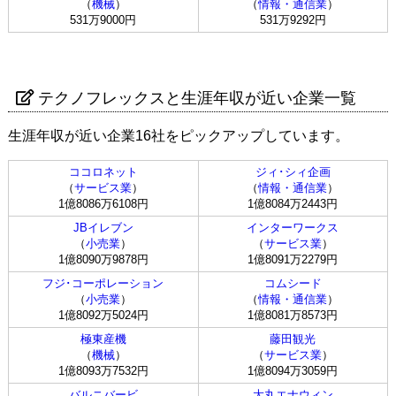
（
機械
）
（
情報・通信業
）
531万9000円
531万9292円
テクノフレックスと生涯年収が近い企業一覧
生涯年収が近い企業16社をピックアップしています。
ココロネット
ジィ･シィ企画
（
サービス業
）
（
情報・通信業
）
1億8086万6108円
1億8084万2443円
JBイレブン
インターワークス
（
小売業
）
（
サービス業
）
1億8090万9878円
1億8091万2279円
フジ･コーポレーション
コムシード
（
小売業
）
（
情報・通信業
）
1億8092万5024円
1億8081万8573円
極東産機
藤田観光
（
機械
）
（
サービス業
）
1億8093万7532円
1億8094万3059円
バルニバービ
大丸エナウィン