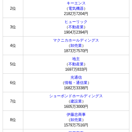
キーエンス
2位
（
電気機器
）
2182万7204円
ヒューリック
3位
（
不動産業
）
1904万2394円
マクニカホールディングス
4位
（
卸売業
）
1873万7570円
地主
5位
（
不動産業
）
1697万833円
光通信
6位
（
情報・通信業
）
1682万3338円
ショーボンドホールディングス
7位
（
建設業
）
1605万3000円
伊藤忠商事
8位
（
卸売業
）
1579万7516円