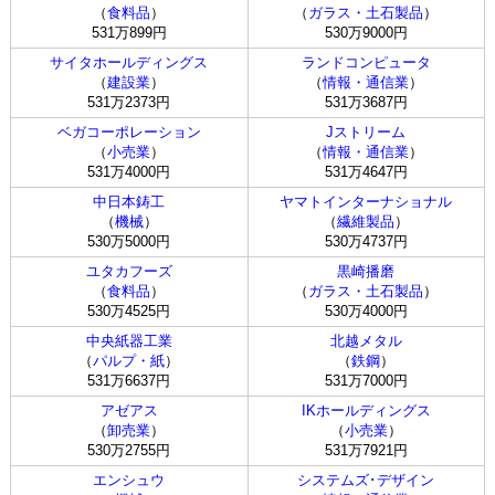
（
食料品
）
（
ガラス・土石製品
）
531万899円
530万9000円
サイタホールディングス
ランドコンピュータ
（
建設業
）
（
情報・通信業
）
531万2373円
531万3687円
ベガコーポレーション
Jストリーム
（
小売業
）
（
情報・通信業
）
531万4000円
531万4647円
中日本鋳工
ヤマトインターナショナル
（
機械
）
（
繊維製品
）
530万5000円
530万4737円
ユタカフーズ
黒崎播磨
（
食料品
）
（
ガラス・土石製品
）
530万4525円
530万4000円
中央紙器工業
北越メタル
（
パルプ・紙
）
（
鉄鋼
）
531万6637円
531万7000円
アゼアス
IKホールディングス
（
卸売業
）
（
小売業
）
530万2755円
531万7921円
エンシュウ
システムズ･デザイン