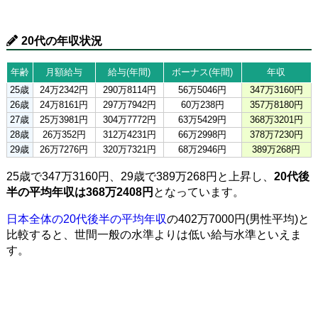
20代の年収状況
年齢
月額給与
給与(年間)
ボーナス(年間)
年収
25歳
24万2342円
290万8114円
56万5046円
347万3160円
26歳
24万8161円
297万7942円
60万238円
357万8180円
27歳
25万3981円
304万7772円
63万5429円
368万3201円
28歳
26万352円
312万4231円
66万2998円
378万7230円
29歳
26万7276円
320万7321円
68万2946円
389万268円
25歳で347万3160円、29歳で389万268円と上昇し、
20代後
半の平均年収は368万2408円
となっています。
日本全体の20代後半の平均年収
の402万7000円(男性平均)と
比較すると、世間一般の水準よりは低い給与水準といえま
す。