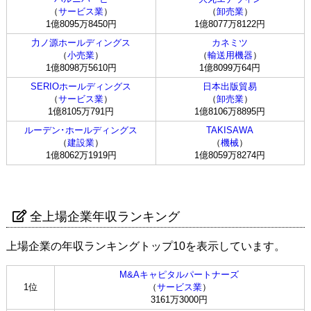
（
サービス業
）
（
卸売業
）
1億8095万8450円
1億8077万8122円
力ノ源ホールディングス
カネミツ
（
小売業
）
（
輸送用機器
）
1億8098万5610円
1億8099万64円
SERIOホールディングス
日本出版貿易
（
サービス業
）
（
卸売業
）
1億8105万791円
1億8106万8895円
ルーデン･ホールディングス
TAKISAWA
（
建設業
）
（
機械
）
1億8062万1919円
1億8059万8274円
全上場企業年収ランキング
上場企業の年収ランキングトップ10を表示しています。
M&Aキャピタルパートナーズ
1位
（
サービス業
）
3161万3000円