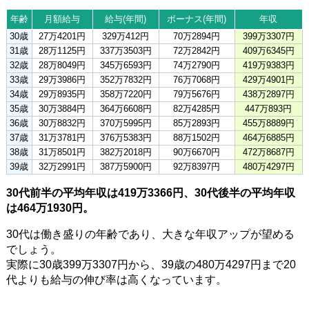
年齢
月額給与
給与(年間)
ボーナス(年間)
年収
30歳
27万4201円
329万412円
70万2894円
399万3307円
31歳
28万1125円
337万3503円
72万2842円
409万6345円
32歳
28万8049円
345万6593円
74万2790円
419万9383円
33歳
29万3986円
352万7832円
76万7068円
429万4901円
34歳
29万8935円
358万7220円
79万5676円
438万2897円
35歳
30万3884円
364万6608円
82万4285円
447万893円
36歳
30万8832円
370万5995円
85万2893円
455万8889円
37歳
31万3781円
376万5383円
88万1502円
464万6885円
38歳
31万8501円
382万2018円
90万6670円
472万8687円
39歳
32万2991円
387万5900円
92万8397円
480万4297円
30代前半の平均年収は419万3366円、30代後半の平均年収
は464万1930円。
30代は働き盛りの年齢であり、大きな年収アップが望める
でしょう。
実際に30歳399万3307円から、39歳の480万4297円まで20
代よりも給与の伸び率は高くなっています。